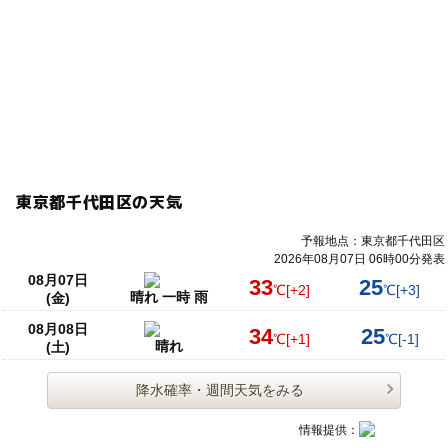
東京都千代田区の天気
予報地点：東京都千代田区
2026年08月07日 06時00分発表
08月07日
33
25
℃
[+2]
℃
[+3]
晴れ 一時 雨
(金)
08月08日
34
25
℃
[+1]
℃
[-1]
晴れ
(土)
降水確率・週間天気をみる
情報提供：