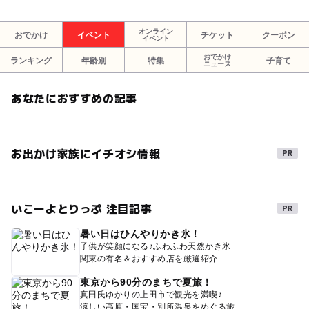
オンライン
おでかけ
イベント
チケット
クーポン
イベント
おでかけ
ランキング
年齢別
特集
子育て
ニュース
あなたにおすすめの記事
お出かけ家族にイチオシ情報
いこーよとりっぷ 注目記事
暑い日はひんやりかき氷！
子供が笑顔になる♪ふわふわ天然かき氷
関東の有名＆おすすめ店を厳選紹介
東京から90分のまちで夏旅！
真田氏ゆかりの上田市で観光を満喫♪
涼しい高原・国宝・別所温泉をめぐる旅