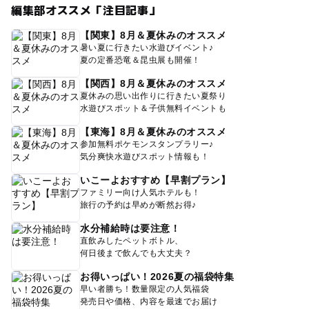
編集部オススメ「注目記事」
【関東】8月＆夏休みのオススメ
暑い夏に行きたい水遊びイベント♪
夏の定番恐竜＆昆虫展も開催！
【関西】8月＆夏休みのオススメ
夏休みの思い出作りに行きたい夏祭り
水遊びスポット＆子供無料イベントも
【東海】8月＆夏休みのオススメ
参加無料ポケモンスタンプラリー♪
気分爽快水遊びスポット情報も！
いこーよおすすめ【早割プラン】
ファミリー向け人気ホテルも！
旅行の予約は早めが断然お得♪
水分補給時は要注意！
直飲みしたペットボトル、
何日後まで飲んでも大丈夫？
お得いっぱい！2026夏の福袋特集
早い者勝ち！数量限定の人気福袋
発売日や価格、内容を最速でお届け