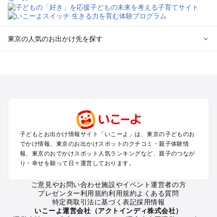
東京の人気のお出かけ先を探す
東京のエリアからプール子ども連れのお出かけスポット
を探す
立川・国分寺・八王子・昭島・多摩のプールお出かけ
お台場・品川・新橋・汐留・豊洲のプールお出かけ
上野・浅草・錦糸町・両国のプールお出かけ
町田・相模原・愛川・上野原のプールお出かけ
渋谷・原宿・恵比寿・中目黒・自由が丘のプールお出かけ
子どもとお出かけ情報サイト「いこーよ」は、東京の子どものお
池袋・赤羽・王子・巣鴨・目白・石神井のプールお出かけ
でかけ情報、東京のお出かけスポットのクチコミ・親子体験情
新宿・高田馬場・代々木・千駄ヶ谷のプールお出かけ
報、東京のおでかけスポット人気ランキングなど、親子のつなが
銀座・丸の内・日本橋・有楽町・築地・月島のプールお出かけ
り・幸せを願って日々運営しております。
吉祥寺・三鷹・中野・高円寺・荻窪・阿佐谷のプールお出かけ
小金井・小平・西東京・東村山・東久留米のプールお出かけ
ご意見やお問い合わせ
施設やイベント運営者の方
プレゼンター利用規約
利用規約
よくある質問
府中・調布・狛江のプールお出かけ
特定商取引法に基づく表記
採用情報
青梅・奥多摩のプールお出かけ
いこーよ運営会社（アクトインディ株式会社）