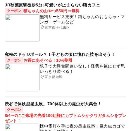
JR秋葉原駅徒歩5分♪可愛いが止まらない猫カフェ
猫ちゃんのおやつ550円⇒無料
クーポン
無料サービス充実！猫ちゃんのおもちゃ・マ
ンガ・ゲームなど
東京都千代田区
究極のドッジボール？！子どもの頃に憧れた技を出そう！
お得にあそべる！10%割引
クーポン
親子で大興奮間違いなし！怪我を気にせず思
いっきり遊べる！
東京都港区
渋谷で体験型昆虫展。700体以上の昆虫が大集合！
クーポン
8/4〜7にご来場の先着100組様にカブトムシかクワガタムシをプレ
ゼント！
懐中電灯を手に夜の昆虫観察！巨大虫カゴで