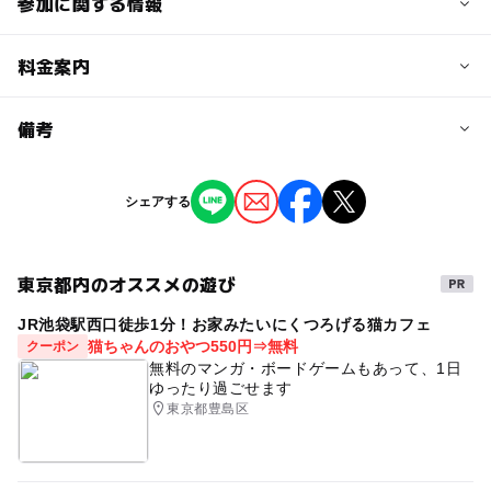
参加に関する情報
予約/応募
料金案内
問い合わせ先に直接ご確認ください。
料金について
備考
【東京からの参加】 大人（中学生以上）24,200円（税
込） 子ども（小学生）23,100円（税込） 未就学以下…同
※掲載の情報は天候や主催者側の都合などにより変更にな
シェアする
伴無料（座席・食事無し）
ることがあります。
情報提供：イベントバンク
東京都内のオススメの遊び
JR池袋駅西口徒歩1分！お家みたいにくつろげる猫カフェ
猫ちゃんのおやつ550円⇒無料
クーポン
無料のマンガ・ボードゲームもあって、1日
ゆったり過ごせます
東京都豊島区