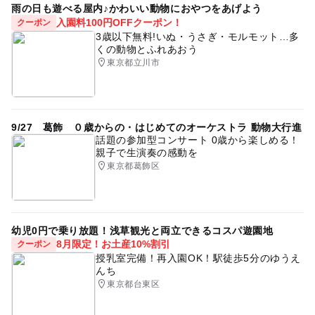
雨の日も遊べる屋内♪かわいい動物におやつをあげよう
入園料100円OFFクーポン！
クーポン
3歳以下無料!いぬ・うさぎ・モルモット…多
くの動物とふれあおう
東京都立川市
9/27 葛飾 ０歳からの・はじめてのオーケストラ 動物大行進
話題の参加型コンサート 0歳から楽しめる！
親子で生演奏の感動を
東京都葛飾区
幼児0円で乗り放題！浅草観光と両立できるコスパ遊園地
8月限定！お土産10%割引
クーポン
授乳室完備！再入園OK！駅徒歩5分のゆうえ
んち
東京都台東区