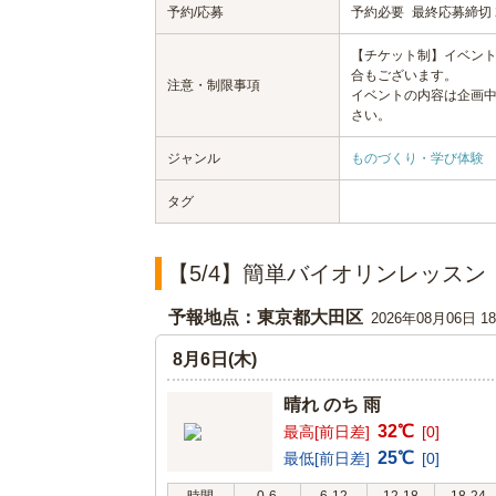
予約/応募
予約必要
最終応募締切 20
【チケット制】イベン
合もございます。
注意・制限事項
イベントの内容は企画
さい。
ジャンル
ものづくり・学び体験
タグ
【5/4】簡単バイオリンレッス
予報地点：東京都大田区
2026年08月06日 
8月6日(木)
晴れ のち 雨
32℃
最高[前日差]
[0]
25℃
最低[前日差]
[0]