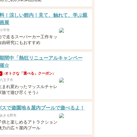
料！涼しい館内！見て、触れて、学ぶ親
画展
小平市
力で走るスーパーカー工作キッ
自由研究にもおすすめ
期間中「熱狂リニューアルキャンペー
催☆
♪オトクな「選べる」クーポン♪
ン
八王子市
生まれ変わったマッスルチャレ
家族で遊び尽くそう♪
yパスで遊園地＆屋内プールで遊べるよ！
あきる野市
子供と楽しめるアトラクション
魅力の広々屋内プール