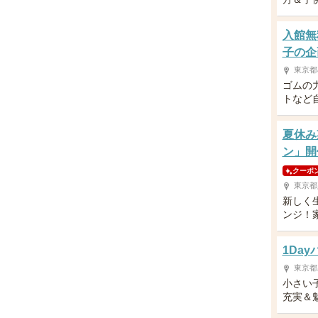
入館無
子の企
東京都
ゴムの
トなど
夏休み
ン」開
クーポ
東京都
新しく
ンジ！
1Da
東京都
小さい
充実＆