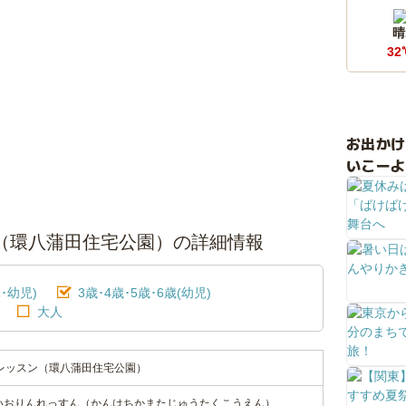
晴
32
お出か
いこーよ
ン（環八蒲田住宅公園）の詳細情報
･幼児)
3歳･4歳･5歳･6歳(幼児)
大人
ンレッスン（環八蒲田住宅公園）
いおりんれっすん（かんはちかまたじゅうたくこうえん）