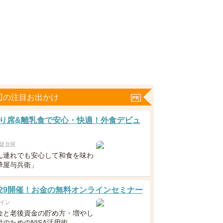
辺の注目お出かけ
り席&離乳食で安心・快適！外食デビュ
足立区
ん連れでも安心して和食を味わ
華屋与兵衛」
5・29開催！お金の無料オンラインセミナー
イン
金と老後資金の貯め方・増やし
のためのNISA活用術