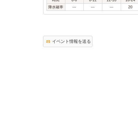
時間
0-6
6-12
12-18
18-24
降水確率
---
---
---
20
イベント情報を送る