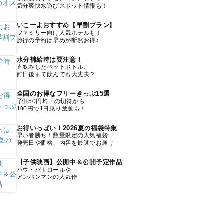
気分爽快水遊びスポット情報も！
いこーよおすすめ【早割プラン】
ファミリー向け人気ホテルも！
旅行の予約は早めが断然お得♪
水分補給時は要注意！
直飲みしたペットボトル、
何日後まで飲んでも大丈夫？
全国のお得なフリーきっぷ15選
子供50円均一の切符から
100円で1日乗り放題も！
お得いっぱい！2026夏の福袋特集
早い者勝ち！数量限定の人気福袋
発売日や価格、内容を最速でお届け
【子供映画】公開中＆公開予定作品
パウ・パトロールや
アンパンマンの人気作