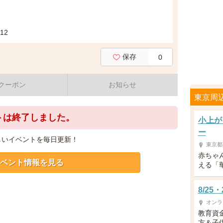
12
保存
0
クーポン
お知らせ
東京周
トは終了しました。
小上が
ー
しいイベントを毎日更新！
東京都
赤ちゃ
ベント情報を見る
える「
8/2
オンラ
教育資
方＆子供