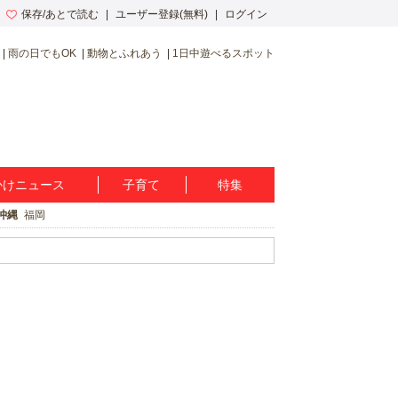
保存/あとで読む
ユーザー登録(無料)
ログイン
雨の日でもOK
動物とふれあう
1日中遊べるスポット
かけニュース
子育て
特集
沖縄
福岡