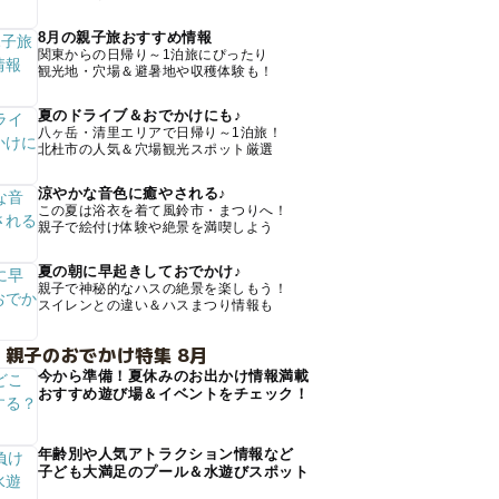
8月の親子旅おすすめ情報
関東からの日帰り～1泊旅にぴったり
観光地・穴場＆避暑地や収穫体験も！
夏のドライブ＆おでかけにも♪
八ヶ岳・清里エリアで日帰り～1泊旅！
北杜市の人気＆穴場観光スポット厳選
涼やかな音色に癒やされる♪
この夏は浴衣を着て風鈴市・まつりへ！
親子で絵付け体験や絶景を満喫しよう
夏の朝に早起きしておでかけ♪
親子で神秘的なハスの絶景を楽しもう！
スイレンとの違い＆ハスまつり情報も
 親子のおでかけ特集 8月
今から準備！夏休みのお出かけ情報満載
おすすめ遊び場＆イベントをチェック！
年齢別や人気アトラクション情報など
子ども大満足のプール＆水遊びスポット