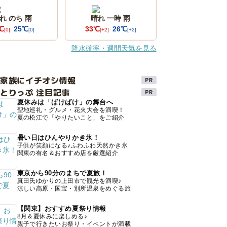
れ のち 雨
晴れ 一時 雨
℃
25℃
33℃
26℃
[0]
[0]
[+2]
[+2]
降水確率・週間天気を見る
け家族にイチオシ情報
とりっぷ 注目記事
夏休みは「ばけばけ」の舞台へ
聖地巡礼・グルメ・花火大会を満喫！
夏の松江で「やりたいこと」をご紹介
暑い日はひんやりかき氷！
子供が笑顔になる♪ふわふわ天然かき氷
関東の有名＆おすすめ店を厳選紹介
東京から90分のまちで夏旅！
真田氏ゆかりの上田市で観光を満喫♪
涼しい高原・国宝・別所温泉をめぐる旅
【関東】おすすめ夏祭り情報
8月＆夏休みに楽しめる♪
親子で行きたいお祭り・イベントが満載