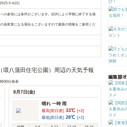
25-5-4(日)
トへの参加には条件がございます。好評により早期に終了する場
中の為変更になる場合もございますので最新の情報をご参照くだ
ン（環八蒲田住宅公園）周辺の天気予報
編集部
18時00分発表
8月7日(金)
晴れ 一時 雨
33℃
最高[前日差]
[+2]
26℃
最低[前日差]
[+2]