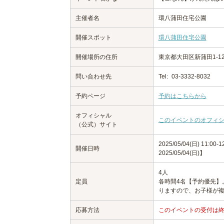
主催者名
環八蒲田住宅公園
開催スポット
環八蒲田住宅公園
開催場所の住所
東京都大田区新蒲田1-1
問い合わせ先
Tel:
03-3332-8032
予約ページ
予約はこちらから
オフィシャル
このイベントのオフィ
（公式）サイト
2025/05/04(日) 11:00
開催日時
2025/05/04(日)】
4人
定員
各時間4名【予約優先】
りますので、お子様が複
応募方法
このイベントの受付は