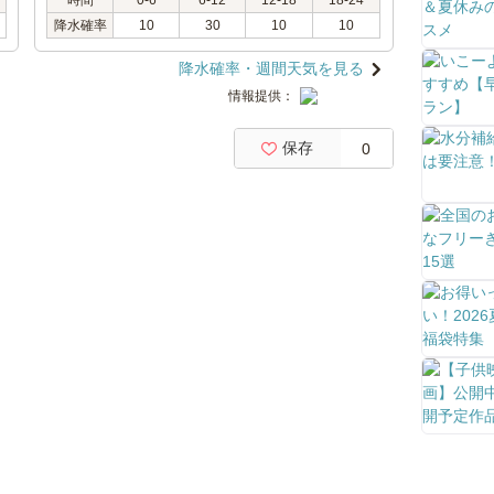
時間
0-6
6-12
12-18
18-24
降水確率
10
30
10
10
降水確率・週間天気を見る
情報提供：
保存
0