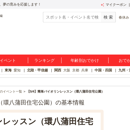
、夢の育みを応援します！
マイクーポン
春休み
イベント
ランキング
年齢別おでかけ
おで
東海
愛知
北陸・甲信越
関西
大阪
京都
兵庫
中国・四国
九州・
のイベント一覧
【5/4】簡単バイオリンレッスン（環八蒲田住宅公園）
ン（環八蒲田住宅公園）の基本情報
リンレッスン（環八蒲田住宅