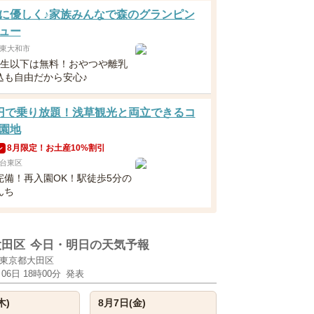
に優しく♪家族みんなで森のグランピン
ュー
東大和市
年生以下は無料！おやつや離乳
込も自由だから安心♪
円で乗り放題！浅草観光と両立できるコ
園地
8月限定！お土産10%割引
ン
台東区
完備！再入園OK！駅徒歩5分の
んち
大田区
今日・明日の天気予報
東京都大田区
月06日 18時00分
発表
木)
8月7日(金)