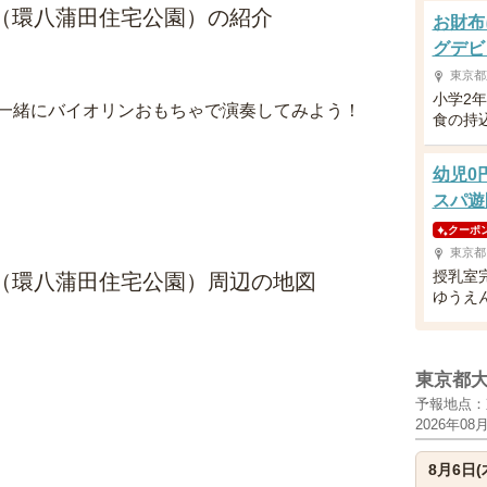
ン（環八蒲田住宅公園）の紹介
お財布
グデビ
東京都
小学2
一緒にバイオリンおもちゃで演奏してみよう！
食の持
幼児0
スパ遊
クーポ
東京都
授乳室
ン（環八蒲田住宅公園）周辺の地図
ゆうえ
東京都
予報地点：
2026年08
8月6日(