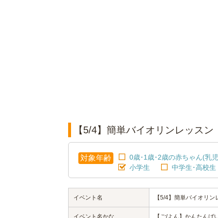
【5/4】簡単バイオリンレッス
0歳･1歳･2歳の赤ちゃん(乳児
対象年齢
小学生
中学生･高校生
イベント名
【5/4】簡単バイオリ
イベント名かな
【ご/よん】かんたんば