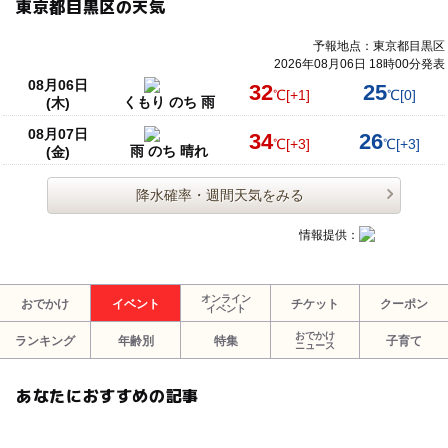
東京都目黒区の天気
予報地点：東京都目黒区
2026年08月06日 18時00分発表
08月06日
32
25
℃
[+1]
℃
[0]
くもり のち 雨
(木)
08月07日
34
26
℃
[+3]
℃
[+3]
雨 のち 晴れ
(金)
降水確率・週間天気をみる
情報提供：
オンライン
おでかけ
イベント
チケット
クーポン
イベント
おでかけ
ランキング
年齢別
特集
子育て
ニュース
あなたにおすすめの記事