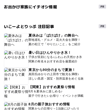
お出かけ家族にイチオシ情報
いこーよとりっぷ 注目記事
夏休みは「ばけばけ」の舞台へ
聖地巡礼・グルメ・花火大会を満喫！
夏の松江で「やりたいこと」をご紹介
暑い日はひんやりかき氷！
子供が笑顔になる♪ふわふわ天然かき氷
関東の有名＆おすすめ店を厳選紹介
東京から90分のまちで夏旅！
真田氏ゆかりの上田市で観光を満喫♪
涼しい高原・国宝・別所温泉をめぐる旅
【関東】おすすめ夏祭り情報
8月＆夏休みに楽しめる♪
親子で行きたいお祭り・イベントが満載
8月の親子旅おすすめ情報
関東からの日帰り～1泊旅にぴったり