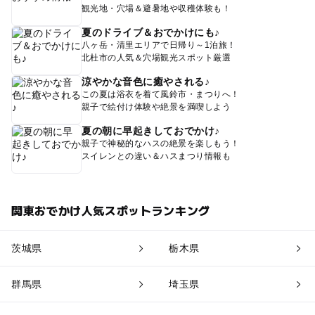
観光地・穴場＆避暑地や収穫体験も！
夏のドライブ＆おでかけにも♪
八ヶ岳・清里エリアで日帰り～1泊旅！
北杜市の人気＆穴場観光スポット厳選
涼やかな音色に癒やされる♪
この夏は浴衣を着て風鈴市・まつりへ！
親子で絵付け体験や絶景を満喫しよう
夏の朝に早起きしておでかけ♪
親子で神秘的なハスの絶景を楽しもう！
スイレンとの違い＆ハスまつり情報も
関東おでかけ人気スポットランキング
茨城県
栃木県
群馬県
埼玉県