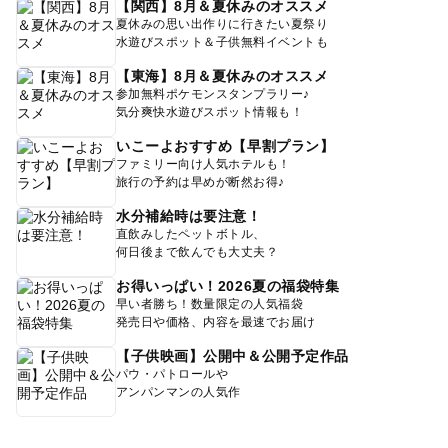
【関西】8月＆夏休みのオススメ
夏休みの思い出作りに行きたい夏祭り
水遊びスポット＆子供無料イベントも
【東海】8月＆夏休みのオススメ
参加無料ポケモンスタンプラリー♪
気分爽快水遊びスポット情報も！
いこーよおすすめ【早割プラン】
ファミリー向け人気ホテルも！
旅行の予約は早めが断然お得♪
水分補給時は要注意！
直飲みしたペットボトル、
何日後まで飲んでも大丈夫？
お得いっぱい！2026夏の福袋特集
早い者勝ち！数量限定の人気福袋
発売日や価格、内容を最速でお届け
【子供映画】公開中＆公開予定作品
パウ・パトロールや
アンパンマンの人気作