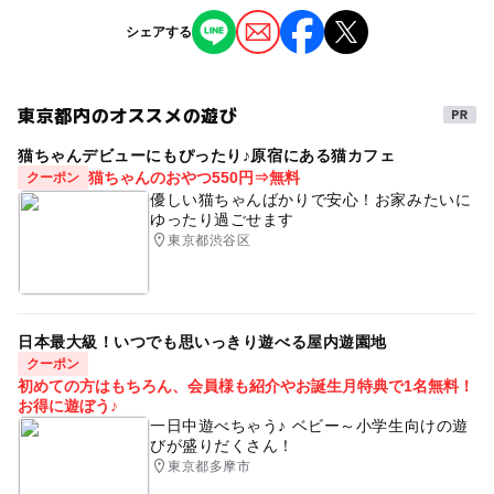
人）・子ども券1,500円(2人目以降、中学生以下）
※掲載の情報は天候や主催者側の都合などにより変更にな
シェアする
ることがあります。
情報提供：イベントバンク
東京都内のオススメの遊び
猫ちゃんデビューにもぴったり♪原宿にある猫カフェ
猫ちゃんのおやつ550円⇒無料
クーポン
優しい猫ちゃんばかりで安心！お家みたいに
ゆったり過ごせます
東京都渋谷区
日本最大級！いつでも思いっきり遊べる屋内遊園地
クーポン
初めての方はもちろん、会員様も紹介やお誕生月特典で1名無料！
お得に遊ぼう♪
一日中遊べちゃう♪ ベビー～小学生向けの遊
びが盛りだくさん！
東京都多摩市