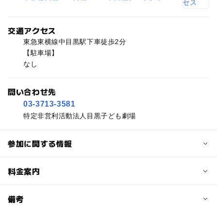
交通アクセス
東急東横線中目黒駅下車徒歩2分
【駐車場】
なし
問い合わせ先
03-3713-3581
特定非営利活動法人目黒子ども劇場
参加に関する情報
予約/応募
料金案内
問い合わせ先に直接ご確認ください。
料金について
備考
一般券2,500円 おやこ券3,500円（大人1人・子ども1