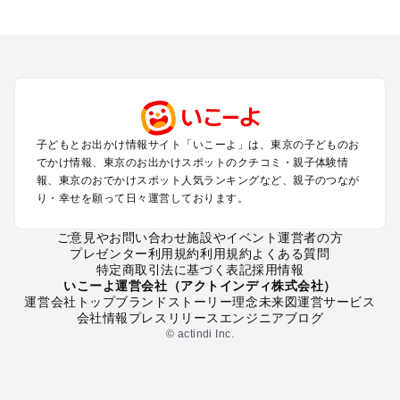
東京のエリアからプール子ども連れのお出かけスポット
を探す
立川・国分寺・八王子・昭島・多摩のプールお出かけ
お台場・品川・新橋・汐留・豊洲のプールお出かけ
上野・浅草・錦糸町・両国のプールお出かけ
町田・相模原・愛川・上野原のプールお出かけ
渋谷・原宿・恵比寿・中目黒・自由が丘のプールお出かけ
子どもとお出かけ情報サイト「いこーよ」は、東京の子どものお
池袋・赤羽・王子・巣鴨・目白・石神井のプールお出かけ
でかけ情報、東京のお出かけスポットのクチコミ・親子体験情
新宿・高田馬場・代々木・千駄ヶ谷のプールお出かけ
報、東京のおでかけスポット人気ランキングなど、親子のつなが
銀座・丸の内・日本橋・有楽町・築地・月島のプールお出かけ
り・幸せを願って日々運営しております。
吉祥寺・三鷹・中野・高円寺・荻窪・阿佐谷のプールお出かけ
小金井・小平・西東京・東村山・東久留米のプールお出かけ
ご意見やお問い合わせ
施設やイベント運営者の方
プレゼンター利用規約
利用規約
よくある質問
府中・調布・狛江のプールお出かけ
特定商取引法に基づく表記
採用情報
青梅・奥多摩のプールお出かけ
いこーよ運営会社（アクトインディ株式会社）
蒲田・大森・羽田周辺のプールお出かけ
運営会社トップ
ブランドストーリー
理念
未来図
運営サービス
会社情報
プレスリリース
エンジニアブログ
葛西・新木場・亀戸・亀有・柴又のプールお出かけ
© actindi Inc.
北千住・日暮里・荒川のプールお出かけ
二子玉川・三軒茶屋・駒沢・世田谷のプールお出かけ
秋葉原・神田・御茶ノ水・神楽坂・後楽園・九段下のプールお