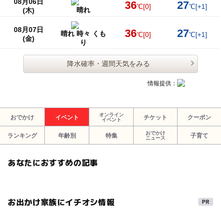
08月06日
36
27
℃
[0]
℃
[+1]
晴れ
(木)
08月07日
36
27
晴れ 時々 くも
℃
[0]
℃
[+1]
(金)
り
降水確率・週間天気をみる
情報提供：
オンライン
おでかけ
イベント
チケット
クーポン
イベント
おでかけ
ランキング
年齢別
特集
子育て
ニュース
あなたにおすすめの記事
お出かけ家族にイチオシ情報