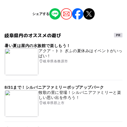
対象年齢
800円
3歳･4歳･5歳･6歳(幼児)
小学生
ジャンル
シェアする
子供の料金詳細
芸術鑑賞・自然観賞
予約/応募
※支払いは当日になります。
予約必要
※4歳以下は無料
岐阜県内のオススメの遊び
タグ
最終応募締切 2025-4-9(水)
大人の料金
暑い夏は屋内の水族館で楽しもう！
子ども
児童館
岐阜
イベント
雨でも遊べる
アクア・トト ぎふの夏休みはイベントがいっ
注意・制限事項
800円
ぱい！
人形劇
幼児
ドリームシアター岐阜
親子
当館ご利用の方は駐車料金2時間無料。以後30分ごとに16
岐阜県各務原市
鑑賞会
0円加算。車高180cm以下等の制限あり(※対象外車有)。
児童文学
人形劇場
メインホール
7F
大人の料金詳細
詳細は当館ホームページ「駐車場のご案内」をご覧くださ
※支払いは当日になります。
抽選
4歳以下無料
往復はがき
Web
い。
※4歳以下は無料
糸あやつり人形劇団
みのむし
蛙
王子さま
8/31まで！シルバニアファミリーポップアップパーク
牧歌の里に登場！シルバニアファミリーと楽
グリム
しい思い出を作ろう！
岐阜県郡上市
応募方法
このイベントの受付は終了しました。