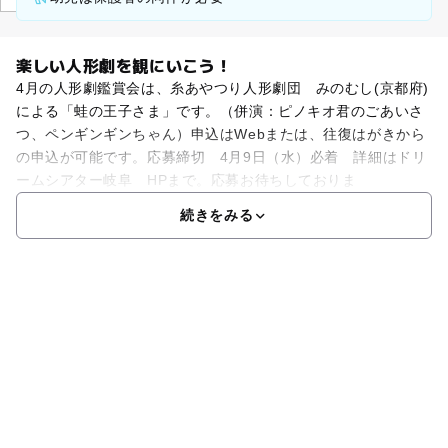
楽しい人形劇を観にいこう！
4月の人形劇鑑賞会は、糸あやつり人形劇団 みのむし(京都府)
による「蛙の王子さま」です。（併演：ピノキオ君のごあいさ
つ、ペンギンギンちゃん）申込はWebまたは、往復はがきから
の申込が可能です。応募締切 4月9日（水）必着 詳細はドリ
ームシアター岐阜 HPまで。応募お待ちしておりま
続きをみる