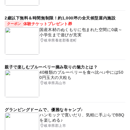
2歳以下無料＆時間無制限！約1,000坪の全天候型屋内施設
体験チケットプレゼント🎁
クーポン
国産木材のぬくもりに包まれた空間に0歳～
小学生まで遊びが充実
岐阜県養老郡養老町
親子で楽しむブルーベリー摘み取りの魅力とは？
40種類のブルーベリーを食べ比べ♪中には50
0円玉大の大粒も
岐阜県高山市
グランピングドームで、優雅なキャンプ♪
ハンモックで寛いだり、気軽に手ぶらでBBQ
を楽しめる♪
岐阜県郡上市