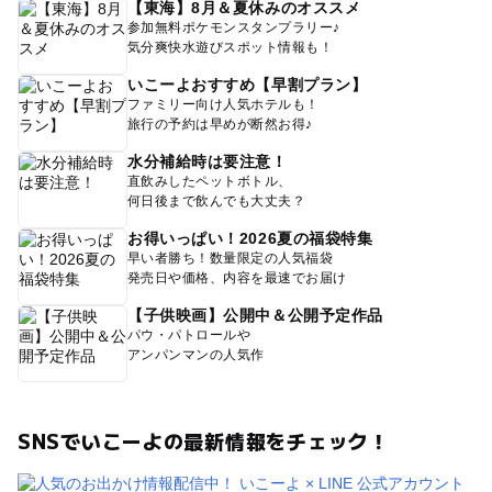
【東海】8月＆夏休みのオススメ
参加無料ポケモンスタンプラリー♪
気分爽快水遊びスポット情報も！
いこーよおすすめ【早割プラン】
ファミリー向け人気ホテルも！
旅行の予約は早めが断然お得♪
水分補給時は要注意！
直飲みしたペットボトル、
何日後まで飲んでも大丈夫？
お得いっぱい！2026夏の福袋特集
早い者勝ち！数量限定の人気福袋
発売日や価格、内容を最速でお届け
【子供映画】公開中＆公開予定作品
パウ・パトロールや
アンパンマンの人気作
SNSでいこーよの最新情報をチェック！