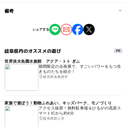
予約/応募
備考
問い合わせ先に直接ご確認ください。
※掲載の情報は天候や主催者側の都合などにより変更にな
シェアする
ることがあります。
情報提供：イベントバンク
岐阜県内のオススメの遊び
世界淡水魚園水族館 アクア・トト ぎふ
期間限定の企画展で、すごいパワーをもつ生
きものたちを紹介！
岐阜県各務原市
家族で遊ぼう！動物ふれあい、キッズパーク、モノづくり
アクセス抜群！無料駐車場＆ひるがの高原ス
マートICから約4分
岐阜県郡上市