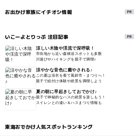
お出かけ家族にイチオシ情報
いこーよとりっぷ 注目記事
涼しい木陰や渓流で深呼吸！
市街地から近い森林浴スポットも多数
川遊びやハイキングを親子で満喫♪
涼やかな音色に癒やされる♪
この夏は浴衣を着て風鈴市・まつりへ！
親子で絵付け体験や絶景を満喫しよう
夏の朝に早起きしておでかけ♪
親子で神秘的なハスの絶景を楽しもう！
スイレンとの違い＆ハスまつり情報も
東海おでかけ人気スポットランキング