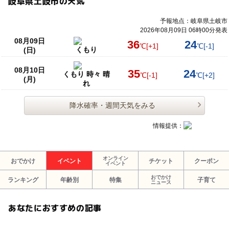
岐阜県土岐市の天気
予報地点：岐阜県土岐市
2026年08月09日 06時00分発表
08月09日
36
24
℃
[+1]
℃
[-1]
くもり
(日)
08月10日
35
24
くもり 時々 晴
℃
[-1]
℃
[+2]
(月)
れ
降水確率・週間天気をみる
情報提供：
オンライン
おでかけ
イベント
チケット
クーポン
イベント
おでかけ
ランキング
年齢別
特集
子育て
ニュース
あなたにおすすめの記事