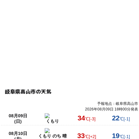
岐阜県高山市の天気
予報地点：岐阜県高山市
2026年08月09日 18時00分発表
08月09日
34
22
℃
[-3]
℃
[-1]
くもり
(日)
08月10日
33
19
くもり のち 晴
℃
[+2]
℃
[-1]
(月)