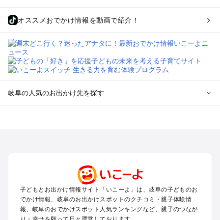
オススメおでかけ情報を動画で紹介！
岐阜の人気のお出かけ先を探す
岐阜のエリアからプール子ども連れのお出かけスポット
を探す
犬山・一宮・小牧・瀬戸・各務原・尾張のプールお出かけ
岐阜・大垣・関ケ原・養老のプールお出かけ
恵那・中津川・多治見・可児・美濃加茂のプールお出かけ
高山・下呂・飛騨・奥飛騨周辺のプールお出かけ
郡上・美濃・関のプールお出かけ
子どもとお出かけ情報サイト「いこーよ」は、岐阜の子どものお
木曽路・木曽周辺のプールお出かけ
でかけ情報、岐阜のお出かけスポットのクチコミ・親子体験情
白川郷のプールお出かけ
報、岐阜のおでかけスポット人気ランキングなど、親子のつなが
り・幸せを願って日々運営しております。