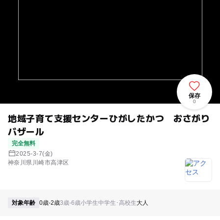
保存
0
地域子育て支援センターひがしたかつ おさがり
バザール
完全無料
2025-3-7(金)
神奈川県川崎市高津区
対象年齢
0歳-2歳
3歳-6歳
小学生
中学生･高校生
大人