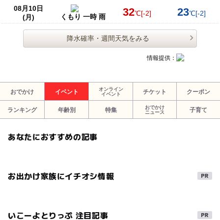
08月10日
32
23
℃
[-2]
℃
[-2]
くもり 一時 雨
(月)
降水確率・週間天気をみる
情報提供：
オンライン
おでかけ
イベント
チケット
クーポン
イベント
おでかけ
ランキング
年齢別
特集
子育て
ニュース
あなたにおすすめの記事
お出かけ家族にイチオシ情報
いこーよとりっぷ 注目記事