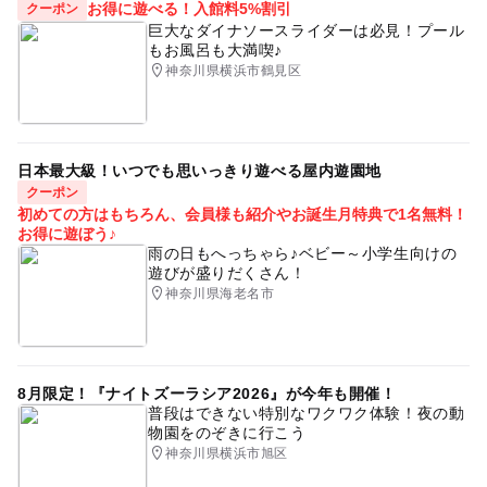
お得に遊べる！入館料5%割引
クーポン
【問い合わせ先】
巨大なダイナソースライダーは必見！プール
地域子育て支援センターひがしたかつ
もお風呂も大満喫♪
07064512700
神奈川県横浜市鶴見区
kosodate@man-kawasaki.org
応募方法
日本最大級！いつでも思いっきり遊べる屋内遊園地
このイベントの受付は終了しました。
クーポン
初めての方はもちろん、会員様も紹介やお誕生月特典で1名無料！
お得に遊ぼう♪
雨の日もへっちゃら♪ベビー～小学生向けの
遊びが盛りだくさん！
神奈川県海老名市
8月限定！『ナイトズーラシア2026』が今年も開催！
普段はできない特別なワクワク体験！夜の動
物園をのぞきに行こう
神奈川県横浜市旭区