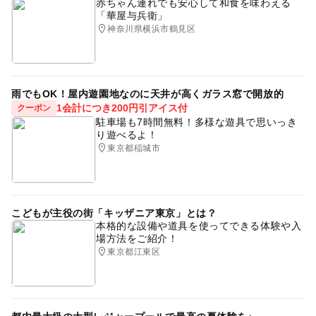
赤ちゃん連れでも安心して和食を味わえる
「華屋与兵衛」
神奈川県横浜市鶴見区
雨でもOK！屋内遊園地なのに天井が高くガラス窓で開放的
1会計につき200円引アイス付
クーポン
駐車場も7時間無料！多様な遊具で思いっき
り遊べるよ！
東京都稲城市
こどもが主役の街「キッザニア東京」とは？
本格的な設備や道具を使ってできる体験や入
場方法をご紹介！
東京都江東区