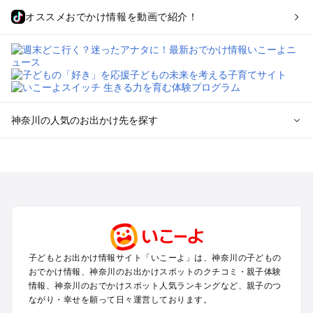
オススメおでかけ情報を動画で紹介！
神奈川の人気のお出かけ先を探す
神奈川のエリアからプール子ども連れのお出かけスポッ
トを探す
横浜・みなとみらい・中華街・ベイエリア・金沢八景のプール
お出かけ
鎌倉・湘南（藤沢・茅ヶ崎・平塚周辺）のプールお出かけ
小田原・熱海・湯河原・真鶴のプールお出かけ
町田・相模原・愛川・上野原のプールお出かけ
子どもとお出かけ情報サイト「いこーよ」は、神奈川の子どもの
新横浜・港北エリア・日吉・青葉台・鶴見のプールお出かけ
おでかけ情報、神奈川のお出かけスポットのクチコミ・親子体験
川崎のプールお出かけ
情報、神奈川のおでかけスポット人気ランキングなど、親子のつ
海老名・厚木のプールお出かけ
ながり・幸せを願って日々運営しております。