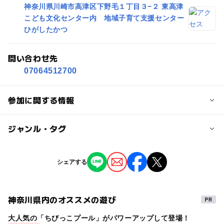
神奈川県川崎市高津区下野毛１丁目３−２ 東高津
こども文化センター内 地域子育て支援センター
ひがしたかつ
問い合わせ先
07064512700
参加に関する情報
対象年齢
ジャンル・タグ
0歳･1歳･2歳の赤ちゃん(乳児･幼児)
大人
ジャンル
シェアする
予約/応募
街なかイベント
予約必要
最終応募締切 2025-3-4(火)
神奈川県内のオススメの遊び
タグ
注意・制限事項
大人気の「ちびっこプール」がパワーアップして登場！
オープンデータ利用
川崎市情報提供