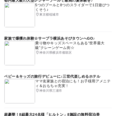
都内最大級の大型レジャープールで最高の夏体験を♪
5つのプールと8つのスライダーで1日遊びつ
くそう♪
東京都稲城市
家族で爆獲れ体験☆サープラ横浜あそびタウンへGO♪
乗り物やキッズスペースもある“世界最大
級”クレーンゲーム街☆
神奈川県横浜市都筑区
ベビー＆キッズの旅行デビューに♪三世代楽しめるホテル
ママ友家族との宿泊にも！お子様用アメニテ
ィ＆おもちゃ充実！
神奈川県三浦市
超豪華！8組最大24名様「ヒルトン」8施設の無料宿泊券