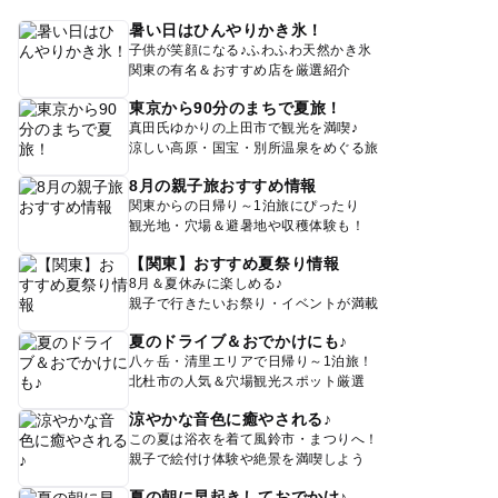
暑い日はひんやりかき氷！
子供が笑顔になる♪ふわふわ天然かき氷
関東の有名＆おすすめ店を厳選紹介
東京から90分のまちで夏旅！
真田氏ゆかりの上田市で観光を満喫♪
涼しい高原・国宝・別所温泉をめぐる旅
8月の親子旅おすすめ情報
関東からの日帰り～1泊旅にぴったり
観光地・穴場＆避暑地や収穫体験も！
【関東】おすすめ夏祭り情報
8月＆夏休みに楽しめる♪
親子で行きたいお祭り・イベントが満載
夏のドライブ＆おでかけにも♪
八ヶ岳・清里エリアで日帰り～1泊旅！
北杜市の人気＆穴場観光スポット厳選
涼やかな音色に癒やされる♪
この夏は浴衣を着て風鈴市・まつりへ！
親子で絵付け体験や絶景を満喫しよう
夏の朝に早起きしておでかけ♪