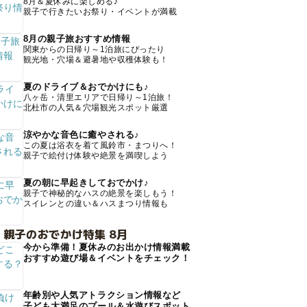
8月＆夏休みに楽しめる♪
親子で行きたいお祭り・イベントが満載
8月の親子旅おすすめ情報
関東からの日帰り～1泊旅にぴったり
観光地・穴場＆避暑地や収穫体験も！
夏のドライブ＆おでかけにも♪
八ヶ岳・清里エリアで日帰り～1泊旅！
北杜市の人気＆穴場観光スポット厳選
涼やかな音色に癒やされる♪
この夏は浴衣を着て風鈴市・まつりへ！
親子で絵付け体験や絶景を満喫しよう
夏の朝に早起きしておでかけ♪
親子で神秘的なハスの絶景を楽しもう！
スイレンとの違い＆ハスまつり情報も
 親子のおでかけ特集 8月
今から準備！夏休みのお出かけ情報満載
おすすめ遊び場＆イベントをチェック！
年齢別や人気アトラクション情報など
子ども大満足のプール＆水遊びスポット