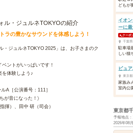
どもが
イオン
ォル・ジュルネTOKYOの紹介
ーに最
トラの豊かなサウンドを体感しよう！
クーポ
千葉県
駐車場
ジュルネTOKYO 2025」は、お子さまのク
しい猫
イベントがいっぱいです！
ピュア
楽を体験しよう♪
東京都
家族み
室内公
ムホールA［公演番号：111］
ちが音になった！〉
指揮）、田中 研（司会）
東京都
予報地点：
2026年08