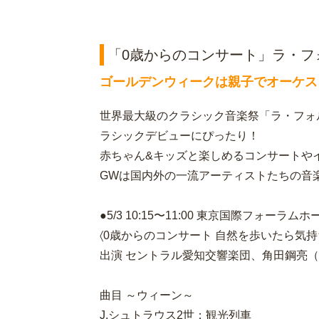
「0歳からのコンサート」ラ・フ
ゴールデンウィークは親子でオーケス
世界最大級のクラシック音楽祭「ラ・フォル・
ラシックデビューにぴったり！
赤ちゃん&キッズと楽しめるコンサートや
GWは国内外の一流アーティストたちの音
●5/3 10:15〜11:00 東京国際フォーラ
〈0歳からのコンサート 自然を歩いたら気持
出演 セントラル愛知交響楽団、角田鋼亮（
曲目 ～ウィーン～
J.シュトラウス2世：観光列車