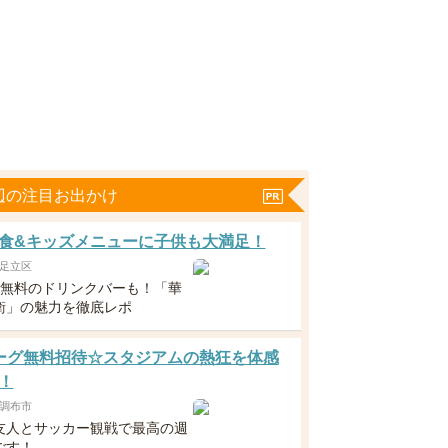
辺の注目お出かけ
食&キッズメニューに子供も大満足！
足立区
下無料のドリンクバーも！「華
衛」の魅力を徹底レポ
ーグ無料招待☆スタジアムの熱狂を体感
！
調布市
友人とサッカー観戦で最高の週
ごす！