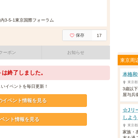
3-5-1東京国際フォーラム
保存
17
クーポン
お知らせ
東京周
トは終了しました。
本格和
東京都
しいイベントを毎日更新！
3歳以
屋与兵
のイベント情報を見る
☆Jリ
しよう
ベント情報を見る
東京都
家族・
末を過