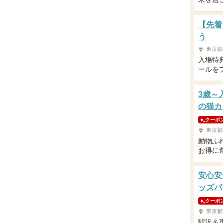
【先着
う
東京都
入場特
ールを
3歳～
の猫カ
クーポ
東京都
動物ふ
お得に
安心安
ッズパ
クーポ
東京都
駅近＆