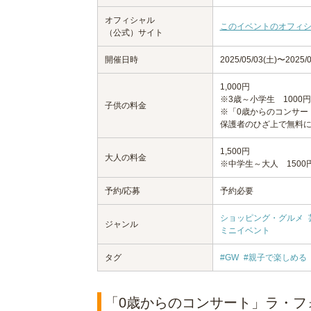
オフィシャル
このイベントのオフィ
（公式）サイト
開催日時
2025/05/03(土)〜2025/0
1,000円
※3歳～小学生 1000円
子供の料金
※「0歳からのコンサー
保護者のひざ上で無料
1,500円
大人の料金
※中学生～大人 1500
予約/応募
予約必要
ショッピング・グルメ
ジャンル
ミニイベント
タグ
#GW
#親子で楽しめる
「0歳からのコンサート」ラ・フ