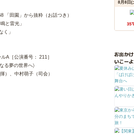
8月8日(
.68 「田園」から抜粋（お話つき）
雷鳴と雷光」
35
なく」
お出か
ホールA［公演番号： 211］
いこーよ
なる夢の世界へ〉
指揮）、中村萌子（司会）