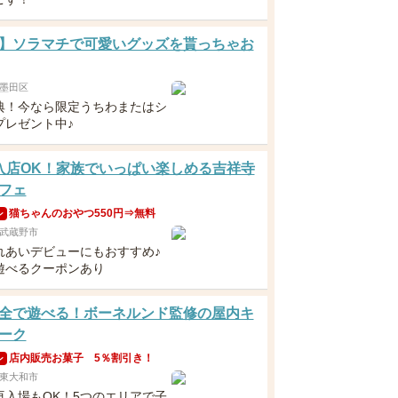
】ソラマチで可愛いグッズを貰っちゃお
墨田区
典！今なら限定うちわまたはシ
プレゼント中♪
入店OK！家族でいっぱい楽しめる吉祥寺
フェ
猫ちゃんのおやつ550円⇒無料
ン
武蔵野市
れあいデビューにもおすすめ♪
遊べるクーポンあり
全で遊べる！ボーネルンド監修の屋内キ
ーク
店内販売お菓子 5％割引き！
ン
東大和市
再入場もOK！5つのエリアで子