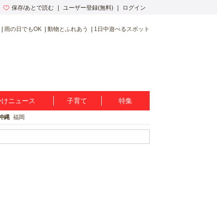
保存/あとで読む
ユーザー登録(無料)
ログイン
雨の日でもOK
動物とふれあう
1日中遊べるスポット
かけニュース
子育て
特集
沖縄
福岡