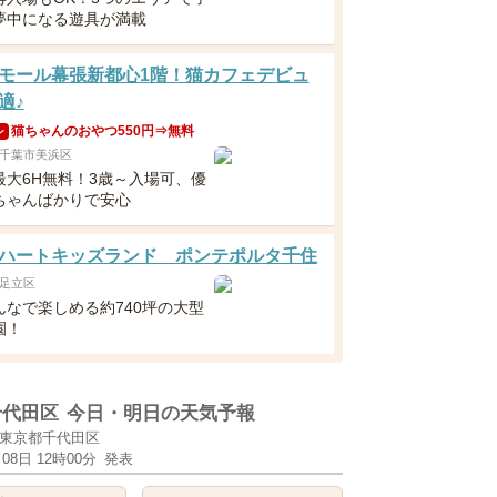
夢中になる遊具が満載
モール幕張新都心1階！猫カフェデビュ
適♪
猫ちゃんのおやつ550円⇒無料
ン
千葉市美浜区
最大6H無料！3歳～入場可、優
ちゃんばかりで安心
ハートキッズランド ポンテポルタ千住
足立区
んなで楽しめる約740坪の大型
園！
千代田区
今日・明日の天気予報
東京都千代田区
月08日 12時00分
発表