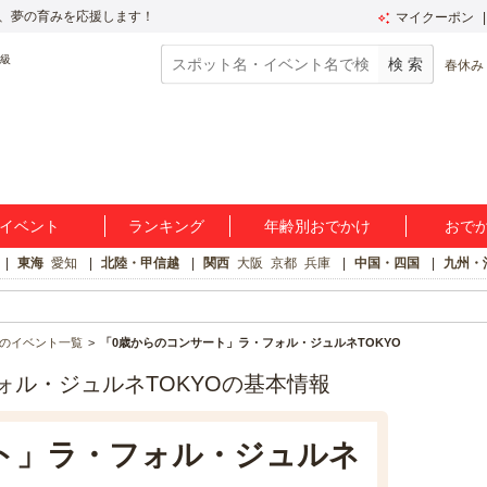
、夢の育みを応援します！
マイクーポン
春休み
イベント
ランキング
年齢別おでかけ
おで
東海
愛知
北陸・甲信越
関西
大阪
京都
兵庫
中国・四国
九州・
のイベント一覧
「0歳からのコンサート」ラ・フォル・ジュルネTOKYO
ォル・ジュルネTOKYOの基本情報
ト」ラ・フォル・ジュルネ