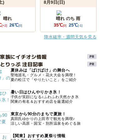
土)
8月9日(日)
晴れ
晴れ のち 雨
℃
26℃
35℃
25℃
[+2]
[0]
[0]
[-1]
降水確率・週間天気を見る
け家族にイチオシ情報
とりっぷ 注目記事
夏休みは「ばけばけ」の舞台へ
聖地巡礼・グルメ・花火大会を満喫！
夏の松江で「やりたいこと」をご紹介
暑い日はひんやりかき氷！
子供が笑顔になる♪ふわふわ天然かき氷
関東の有名＆おすすめ店を厳選紹介
東京から90分のまちで夏旅！
真田氏ゆかりの上田市で観光を満喫♪
涼しい高原・国宝・別所温泉をめぐる旅
【関東】おすすめ夏祭り情報