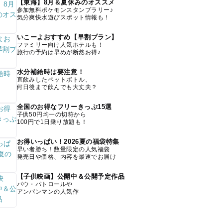
【東海】8月＆夏休みのオススメ
参加無料ポケモンスタンプラリー♪
気分爽快水遊びスポット情報も！
いこーよおすすめ【早割プラン】
ファミリー向け人気ホテルも！
旅行の予約は早めが断然お得♪
水分補給時は要注意！
直飲みしたペットボトル、
何日後まで飲んでも大丈夫？
全国のお得なフリーきっぷ15選
子供50円均一の切符から
100円で1日乗り放題も！
お得いっぱい！2026夏の福袋特集
早い者勝ち！数量限定の人気福袋
発売日や価格、内容を最速でお届け
【子供映画】公開中＆公開予定作品
パウ・パトロールや
アンパンマンの人気作