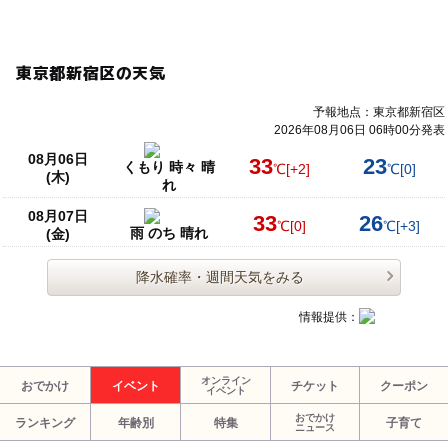
東京都新宿区の天気
予報地点：東京都新宿区
2026年08月06日 06時00分発表
08月06日
33
23
くもり 時々 晴
℃
[+2]
℃
[0]
(木)
れ
08月07日
33
26
℃
[0]
℃
[+3]
雨 のち 晴れ
(金)
降水確率・週間天気をみる
情報提供：
オンライン
おでかけ
イベント
チケット
クーポン
イベント
おでかけ
ランキング
年齢別
特集
子育て
ニュース