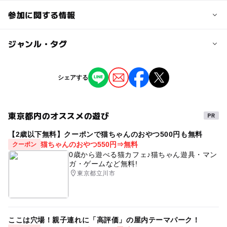
参加に関する情報
対象年齢
ジャンル・タグ
0歳･1歳･2歳の赤ちゃん(乳児･幼児)
3歳･4歳･5歳･6歳(幼児)
小学生
中学生･高校生
大人
ジャンル
シェアする
芸術鑑賞・自然観賞
予約/応募
予約不要
東京都内のオススメの遊び
予約ページ
【2歳以下無料】クーポンで猫ちゃんのおやつ500円も無料
猫ちゃんのおやつ550円⇒無料
クーポン
予約はこちらから
0歳から遊べる猫カフェ♪猫ちゃん遊具・マン
ガ・ゲームなど無料!
東京都立川市
ここは穴場！親子連れに「高評価」の屋内テーマパーク！