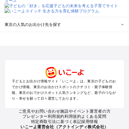
東京の人気のお出かけ先を探す
東京のエリアからプール子ども連れのお出かけスポット
を探す
立川・国分寺・八王子・昭島・多摩のプールお出かけ
お台場・品川・新橋・汐留・豊洲のプールお出かけ
上野・浅草・錦糸町・両国のプールお出かけ
町田・相模原・愛川・上野原のプールお出かけ
渋谷・原宿・恵比寿・中目黒・自由が丘のプールお出かけ
子どもとお出かけ情報サイト「いこーよ」は、東京の子どものお
池袋・赤羽・王子・巣鴨・目白・石神井のプールお出かけ
でかけ情報、東京のお出かけスポットのクチコミ・親子体験情
新宿・高田馬場・代々木・千駄ヶ谷のプールお出かけ
報、東京のおでかけスポット人気ランキングなど、親子のつなが
銀座・丸の内・日本橋・有楽町・築地・月島のプールお出かけ
り・幸せを願って日々運営しております。
吉祥寺・三鷹・中野・高円寺・荻窪・阿佐谷のプールお出かけ
小金井・小平・西東京・東村山・東久留米のプールお出かけ
ご意見やお問い合わせ
施設やイベント運営者の方
プレゼンター利用規約
利用規約
よくある質問
府中・調布・狛江のプールお出かけ
特定商取引法に基づく表記
採用情報
青梅・奥多摩のプールお出かけ
いこーよ運営会社（アクトインディ株式会社）