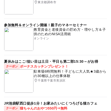
東京都調布市
参加無料＆オンライン開催！親子のマネーセミナー
教育資金と老後資金の貯め方・増やし方＆子
供のためのNISA活用術
オンライン
夏休みはここ!狙い目は土日・平日も第二部15:30～がお得
ボーナスカッチンプレゼント！
クーポン
駐車場6時間無料！子どもに大人気★3歳から
の30種以上の仕事体験
千葉県千葉市美浜区
JR池袋駅西口徒歩1分！お家みたいにくつろげる猫カフェ
猫ちゃんのおやつ550円⇒無料
クーポン