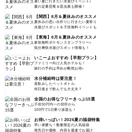
暑い夏に行きたい水遊びイベント♪
夏の定番恐竜＆昆虫展も開催！
【関西】8月＆夏休みのオススメ
夏休みの思い出作りに行きたい夏祭り
水遊びスポット＆子供無料イベントも
【東海】8月＆夏休みのオススメ
参加無料ポケモンスタンプラリー♪
気分爽快水遊びスポット情報も！
いこーよおすすめ【早割プラン】
ファミリー向け人気ホテルも！
旅行の予約は早めが断然お得♪
水分補給時は要注意！
直飲みしたペットボトル、
何日後まで飲んでも大丈夫？
全国のお得なフリーきっぷ15選
子供50円均一の切符から
100円で1日乗り放題も！
お得いっぱい！2026夏の福袋特集
早い者勝ち！数量限定の人気福袋
発売日や価格、内容を最速でお届け