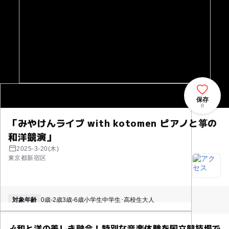
保存
0
「みやけんライブ with kotomen ピアノと箏の
和洋競演」
2025-3-20(木)
東京都新宿区
対象年齢
0歳-2歳
3歳-6歳
小学生
中学生･高校生
大人
🎶和と洋の美しき融合！特別な音楽体験を国立競技場で