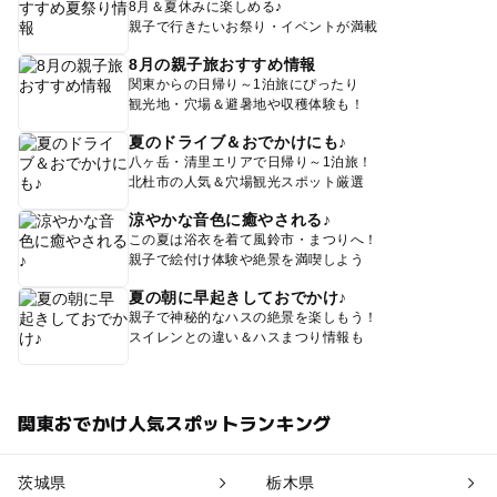
8月＆夏休みに楽しめる♪
親子で行きたいお祭り・イベントが満載
8月の親子旅おすすめ情報
関東からの日帰り～1泊旅にぴったり
観光地・穴場＆避暑地や収穫体験も！
夏のドライブ＆おでかけにも♪
八ヶ岳・清里エリアで日帰り～1泊旅！
北杜市の人気＆穴場観光スポット厳選
涼やかな音色に癒やされる♪
この夏は浴衣を着て風鈴市・まつりへ！
親子で絵付け体験や絶景を満喫しよう
夏の朝に早起きしておでかけ♪
親子で神秘的なハスの絶景を楽しもう！
スイレンとの違い＆ハスまつり情報も
関東おでかけ人気スポットランキング
茨城県
栃木県