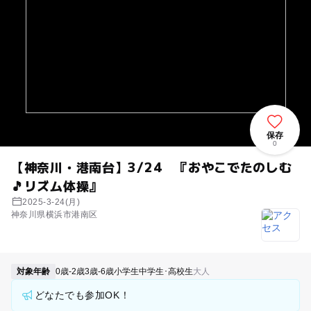
保存
0
【神奈川・港南台】3/24 『おやこでたのしむ
🎵リズム体操』
2025-3-24(月)
神奈川県横浜市港南区
対象年齢
0歳-2歳
3歳-6歳
小学生
中学生･高校生
大人
どなたでも参加OK！