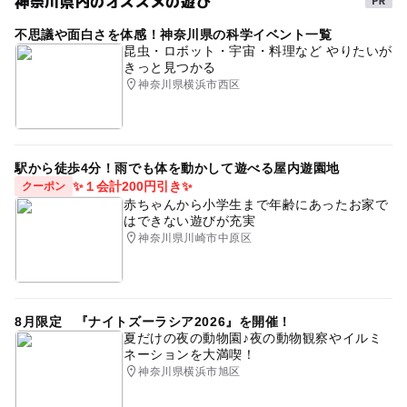
神奈川県内のオススメの遊び
タグ
＝＝＝＝＝＝＝＝＝＝＝＝＝＝＝＝＝＝＝＝
＜お知らせ＞
不思議や面白さを体感！神奈川県の科学イベント一覧
AsMama
横浜
無料
交流
子育て
親子
感染症予防に関するご協力のお願いとご案内
昆虫・ロボット・宇宙・料理など やりたいが
きっと見つかる
イベント
3月
http://bit.ly/38H6Lz2
神奈川県横浜市西区
AsMama地域交流及び子育てシェアご利用に関する新型コ
ロナウイルス感染拡大防止ガイドライン(2020年6月19日
版※AsMama公式HPより)
駅から徒歩4分！雨でも体を動かして遊べる屋内遊園地
https://bit.ly/30cbi9n
✨１会計200円引き✨
クーポン
赤ちゃんから小学生まで年齢にあったお家で
【重要】
はできない遊びが充実
感染症対策、参加される場合の注意事項をご確認の上、お
神奈川県川崎市中原区
申し込みください。
https://bit.ly/2x5g7qD
＝＝＝＝＝＝＝＝＝＝＝＝＝＝＝＝＝＝＝＝
8月限定 『ナイトズーラシア2026』を開催！
夏だけの夜の動物園♪夜の動物観察やイルミ
ネーションを大満喫！
応募方法
神奈川県横浜市旭区
このイベントの受付は終了しました。