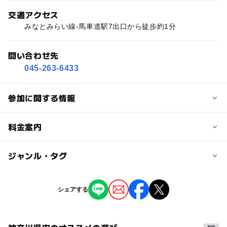
交通アクセス
みなとみらい線-馬車道駅7出口から徒歩約1分
問い合わせ先
045-263-6433
参加に関する情報
対象年齢
料金案内
0歳･1歳･2歳の赤ちゃん(乳児･幼児)
3歳･4歳･5歳･6歳(幼児)
小学生
中学生･高校生
子供の料金
ジャンル・タグ
無料
予約/応募
ジャンル
シェアする
予約不要
大人の料金
季節のイベント
ものづくり・学び体験
無料
注意・制限事項