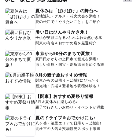
夏休みは「ばけばけ」の舞台へ
聖地巡礼・グルメ・花火大会を満喫！
夏の松江で「やりたいこと」をご紹介
暑い日はひんやりかき氷！
子供が笑顔になる♪ふわふわ天然かき氷
関東の有名＆おすすめ店を厳選紹介
東京から90分のまちで夏旅！
真田氏ゆかりの上田市で観光を満喫♪
涼しい高原・国宝・別所温泉をめぐる旅
8月の親子旅おすすめ情報
関東からの日帰り～1泊旅にぴったり
観光地・穴場＆避暑地や収穫体験も！
【関東】おすすめ夏祭り情報
8月＆夏休みに楽しめる♪
親子で行きたいお祭り・イベントが満載
夏のドライブ＆おでかけにも♪
八ヶ岳・清里エリアで日帰り～1泊旅！
北杜市の人気＆穴場観光スポット厳選