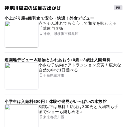
神奈川周辺の注目お出かけ
小上がり席&離乳食で安心・快適！外食デビュー
赤ちゃん連れでも安心して和食を味わえる
「華屋与兵衛」
神奈川県横浜市鶴見区
遊園地デビュー＆動物とふれあおう♪0歳～3歳は入園無料
小さな子供向けアトラクション充実！広大な
自然の中で1日遊べる
千葉県富津市
小学生は入館料600円！体験や発見がいっぱいの水族館
3歳以下は無料！幼児は300円と入場料も手
頃でショーも楽しめる♪
東京都品川区