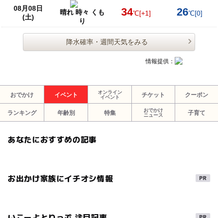
08月08日
34
26
晴れ 時々 くも
℃
[+1]
℃
[0]
(土)
り
降水確率・週間天気をみる
情報提供：
オンライン
おでかけ
イベント
チケット
クーポン
イベント
おでかけ
ランキング
年齢別
特集
子育て
ニュース
あなたにおすすめの記事
お出かけ家族にイチオシ情報
いこーよとりっぷ 注目記事