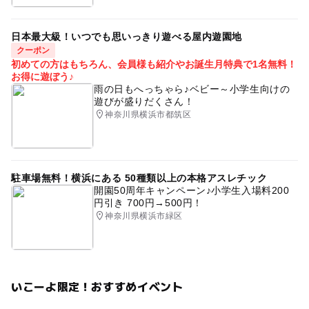
日本最大級！いつでも思いっきり遊べる屋内遊園地
予約ページ
クーポン
予約はこちらから
初めての方はもちろん、会員様も紹介やお誕生月特典で1名無料！
お得に遊ぼう♪
雨の日もへっちゃら♪ベビー～小学生向けの
遊びが盛りだくさん！
神奈川県横浜市都筑区
駐車場無料！横浜にある 50種類以上の本格アスレチック
開園50周年キャンペーン♪小学生入場料200
円引き 700円→500円！
神奈川県横浜市緑区
いこーよ限定！おすすめイベント