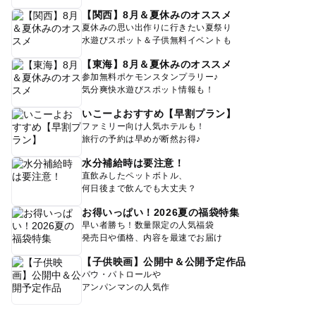
【関西】8月＆夏休みのオススメ
夏休みの思い出作りに行きたい夏祭り
水遊びスポット＆子供無料イベントも
【東海】8月＆夏休みのオススメ
参加無料ポケモンスタンプラリー♪
気分爽快水遊びスポット情報も！
いこーよおすすめ【早割プラン】
ファミリー向け人気ホテルも！
旅行の予約は早めが断然お得♪
水分補給時は要注意！
直飲みしたペットボトル、
何日後まで飲んでも大丈夫？
お得いっぱい！2026夏の福袋特集
早い者勝ち！数量限定の人気福袋
発売日や価格、内容を最速でお届け
【子供映画】公開中＆公開予定作品
パウ・パトロールや
アンパンマンの人気作