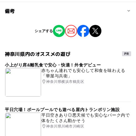
問い合わせ先に直接ご確認ください。
料金について
備考
子ども（中学生以下）1,500円 大人3,500円（全席指定）
※0～2歳は保護者膝上の場合は無料
※掲載の情報は天候や主催者側の都合などにより変更にな
シェアする
ることがあります。
情報提供：イベントバンク
神奈川県内のオススメの遊び
小上がり席&離乳食で安心・快適！外食デビュー
赤ちゃん連れでも安心して和食を味わえる
「華屋与兵衛」
神奈川県横浜市鶴見区
平日穴場！ボールプールでも遊べる屋内トランポリン施設
平日空きあり◎悪天候でも安心なパーク内で
体をたくさん動かそう
神奈川県川崎市川崎区