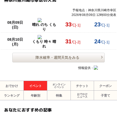
予報地点：神奈川県川崎市幸区
2026年08月09日 12時00分発表
08月09日
33
23
晴れ のち くも
℃
[-1]
℃
[-1]
(日)
り
08月10日
31
24
くもり 時々 晴
℃
[-2]
℃
[-1]
(月)
れ
降水確率・週間天気をみる
情報提供：
オンライン
おでかけ
イベント
チケット
クーポン
イベント
おでかけ
ランキング
年齢別
特集
子育て
ニュース
あなたにおすすめの記事