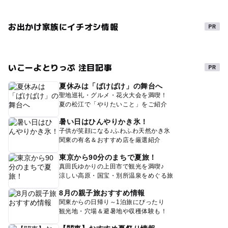
お出かけ家族にイチオシ情報
いこーよとりっぷ 注目記事
夏休みは「ばけばけ」の舞台へ
聖地巡礼・グルメ・花火大会を満喫！
夏の松江で「やりたいこと」をご紹介
暑い日はひんやりかき氷！
子供が笑顔になる♪ふわふわ天然かき氷
関東の有名＆おすすめ店を厳選紹介
東京から90分のまちで夏旅！
真田氏ゆかりの上田市で観光を満喫♪
涼しい高原・国宝・別所温泉をめぐる旅
8月の親子旅おすすめ情報
関東からの日帰り～1泊旅にぴったり
観光地・穴場＆避暑地や収穫体験も！