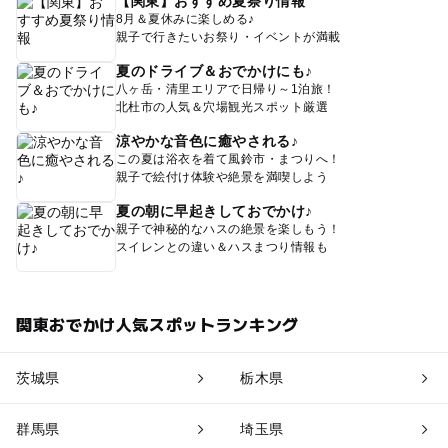
【関東】おすすめ夏祭り情報
8月＆夏休みに楽しめる♪
親子で行きたいお祭り・イベントが満載
夏のドライブ＆おでかけにも♪
八ヶ岳・清里エリアで日帰り～1泊旅！
北杜市の人気＆穴場観光スポット厳選
涼やかな音色に癒やされる♪
この夏は浴衣を着て風鈴市・まつりへ！
親子で絵付け体験や絶景を満喫しよう
夏の朝に早起きしておでかけ♪
親子で神秘的なハスの絶景を楽しもう！
スイレンとの違い＆ハスまつり情報も
関東おでかけ人気スポットランキング
茨城県
栃木県
群馬県
埼玉県