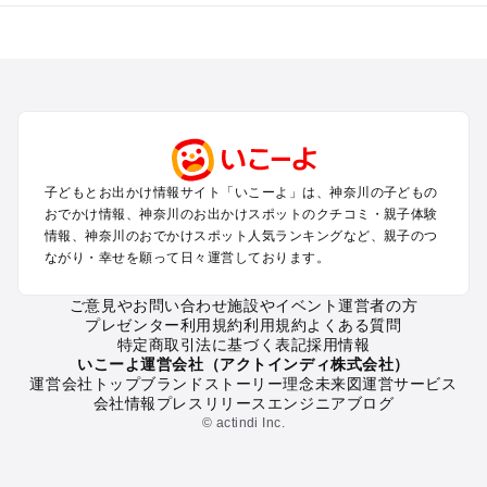
神奈川のエリアからプール子ども連れのお出かけスポッ
トを探す
横浜・みなとみらい・中華街・ベイエリア・金沢八景のプール
お出かけ
鎌倉・湘南（藤沢・茅ヶ崎・平塚周辺）のプールお出かけ
小田原・熱海・湯河原・真鶴のプールお出かけ
町田・相模原・愛川・上野原のプールお出かけ
子どもとお出かけ情報サイト「いこーよ」は、神奈川の子どもの
新横浜・港北エリア・日吉・青葉台・鶴見のプールお出かけ
おでかけ情報、神奈川のお出かけスポットのクチコミ・親子体験
川崎のプールお出かけ
情報、神奈川のおでかけスポット人気ランキングなど、親子のつ
海老名・厚木のプールお出かけ
ながり・幸せを願って日々運営しております。
三浦半島（横須賀・三浦）のプールお出かけ
箱根（湯本・強羅・小涌谷・仙石原・芦ノ湖）のプールお出か
ご意見やお問い合わせ
施設やイベント運営者の方
プレゼンター利用規約
利用規約
よくある質問
け
特定商取引法に基づく表記
採用情報
秦野・南足柄・丹沢のプールお出かけ
いこーよ運営会社（アクトインディ株式会社）
戸塚・港南・旭・瀬谷・泉（横浜）のプールお出かけ
運営会社トップ
ブランドストーリー
理念
未来図
運営サービス
会社情報
プレスリリース
エンジニアブログ
© actindi Inc.
神奈川の定番お出かけスポット
神奈川の遊園地
神奈川の動物園