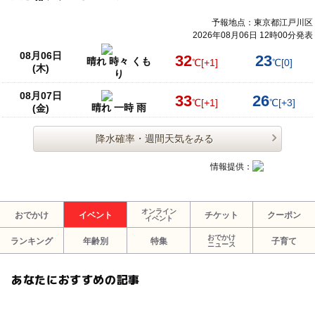
予報地点：東京都江戸川区
2026年08月06日 12時00分発表
08月06日
32
23
晴れ 時々 くも
℃
[+1]
℃
[0]
(木)
り
08月07日
33
26
℃
[+1]
℃
[+3]
晴れ 一時 雨
(金)
降水確率・週間天気をみる
情報提供：
オンライン
おでかけ
イベント
チケット
クーポン
イベント
おでかけ
ランキング
年齢別
特集
子育て
ニュース
あなたにおすすめの記事