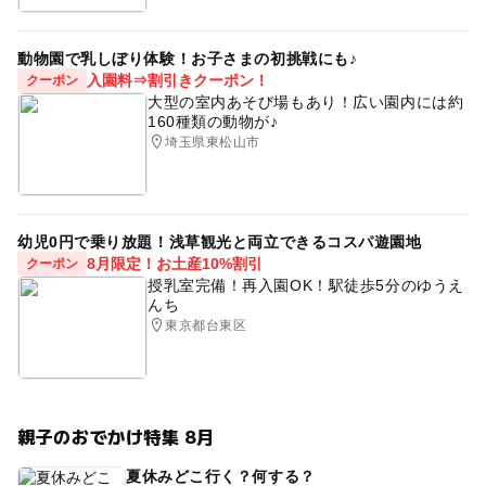
動物園で乳しぼり体験！お子さまの初挑戦にも♪
入園料⇒割引きクーポン！
クーポン
大型の室内あそび場もあり！広い園内には約
160種類の動物が♪
埼玉県東松山市
幼児0円で乗り放題！浅草観光と両立できるコスパ遊園地
8月限定！お土産10%割引
クーポン
授乳室完備！再入園OK！駅徒歩5分のゆうえ
んち
東京都台東区
親子のおでかけ特集 8月
夏休みどこ行く？何する？