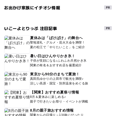
お出かけ家族にイチオシ情報
いこーよとりっぷ 注目記事
夏休みは「ばけばけ」の舞台へ
聖地巡礼・グルメ・花火大会を満喫！
夏の松江で「やりたいこと」をご紹介
暑い日はひんやりかき氷！
子供が笑顔になる♪ふわふわ天然かき氷
関東の有名＆おすすめ店を厳選紹介
東京から90分のまちで夏旅！
真田氏ゆかりの上田市で観光を満喫♪
涼しい高原・国宝・別所温泉をめぐる旅
【関東】おすすめ夏祭り情報
8月＆夏休みに楽しめる♪
親子で行きたいお祭り・イベントが満載
8月の親子旅おすすめ情報
関東からの日帰り～1泊旅にぴったり