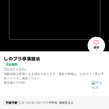
保存
0
しのプラ亭落語会
完全無料
2025-4-6(日)
掲載情報は変更になる場合があります。最新の情報は、公式サイト及び予
約ページでご確認ください。
東京都江戸川区
対象年齢
0歳-2歳
3歳-6歳
小学生
中学生･高校生
大人