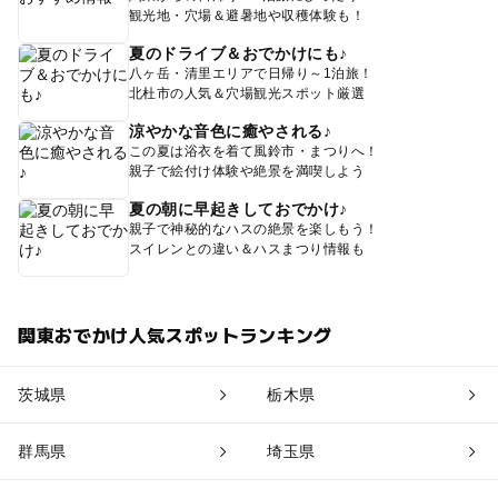
観光地・穴場＆避暑地や収穫体験も！
夏のドライブ＆おでかけにも♪
八ヶ岳・清里エリアで日帰り～1泊旅！
北杜市の人気＆穴場観光スポット厳選
涼やかな音色に癒やされる♪
この夏は浴衣を着て風鈴市・まつりへ！
親子で絵付け体験や絶景を満喫しよう
夏の朝に早起きしておでかけ♪
親子で神秘的なハスの絶景を楽しもう！
スイレンとの違い＆ハスまつり情報も
関東おでかけ人気スポットランキング
茨城県
栃木県
群馬県
埼玉県