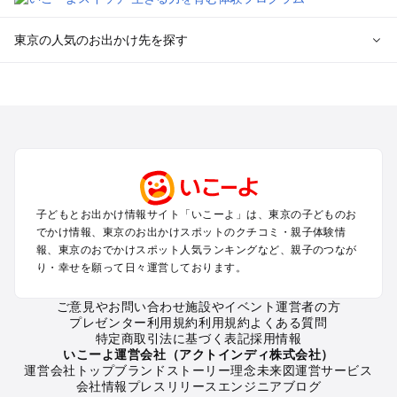
東京の人気のお出かけ先を探す
東京のエリアからプール子ども連れのお出かけスポット
を探す
立川・国分寺・八王子・昭島・多摩のプールお出かけ
お台場・品川・新橋・汐留・豊洲のプールお出かけ
上野・浅草・錦糸町・両国のプールお出かけ
町田・相模原・愛川・上野原のプールお出かけ
渋谷・原宿・恵比寿・中目黒・自由が丘のプールお出かけ
子どもとお出かけ情報サイト「いこーよ」は、東京の子どものお
池袋・赤羽・王子・巣鴨・目白・石神井のプールお出かけ
でかけ情報、東京のお出かけスポットのクチコミ・親子体験情
新宿・高田馬場・代々木・千駄ヶ谷のプールお出かけ
報、東京のおでかけスポット人気ランキングなど、親子のつなが
銀座・丸の内・日本橋・有楽町・築地・月島のプールお出かけ
り・幸せを願って日々運営しております。
吉祥寺・三鷹・中野・高円寺・荻窪・阿佐谷のプールお出かけ
小金井・小平・西東京・東村山・東久留米のプールお出かけ
ご意見やお問い合わせ
施設やイベント運営者の方
プレゼンター利用規約
利用規約
よくある質問
府中・調布・狛江のプールお出かけ
特定商取引法に基づく表記
採用情報
青梅・奥多摩のプールお出かけ
いこーよ運営会社（アクトインディ株式会社）
蒲田・大森・羽田周辺のプールお出かけ
運営会社トップ
ブランドストーリー
理念
未来図
運営サービス
会社情報
プレスリリース
エンジニアブログ
葛西・新木場・亀戸・亀有・柴又のプールお出かけ