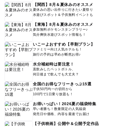
【関西】8月＆夏休みのオススメ
夏休みの思い出作りに行きたい夏祭り
水遊びスポット＆子供無料イベントも
【東海】8月＆夏休みのオススメ
参加無料ポケモンスタンプラリー♪
気分爽快水遊びスポット情報も！
いこーよおすすめ【早割プラン】
ファミリー向け人気ホテルも！
旅行の予約は早めが断然お得♪
水分補給時は要注意！
直飲みしたペットボトル、
何日後まで飲んでも大丈夫？
全国のお得なフリーきっぷ15選
子供50円均一の切符から
100円で1日乗り放題も！
お得いっぱい！2026夏の福袋特集
早い者勝ち！数量限定の人気福袋
発売日や価格、内容を最速でお届け
【子供映画】公開中＆公開予定作品