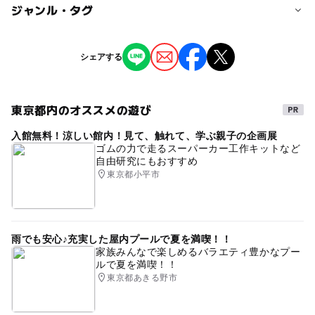
定員詳細
ジャンル・タグ
90人（申込順）
ジャンル
シェアする
対象年齢
街なかイベント
中学生･高校生
大人
東京都内のオススメの遊び
タグ
予約/応募
入館無料！涼しい館内！見て、触れて、学ぶ親子の企画展
オープンデータ利用
江戸川区情報提供
予約必要
ゴムの力で走るスーパーカー工作キットなど
自由研究にもおすすめ
応募方法
東京都小平市
申込フォームまたは電話で
予約ページ
雨でも安心♪充実した屋内プールで夏を満喫！！
予約はこちらから
家族みんなで楽しめるバラエティ豊かなプー
ルで夏を満喫！！
東京都あきる野市