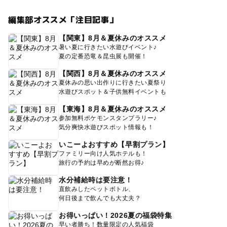
編集部オススメ「注目記事」
【関東】8月＆夏休みのオススメ
暑い夏に行きたい水遊びイベント♪
夏の定番恐竜＆昆虫展も開催！
【関西】8月＆夏休みのオススメ
夏休みの思い出作りに行きたい夏祭り
水遊びスポット＆子供無料イベントも
【東海】8月＆夏休みのオススメ
参加無料ポケモンスタンプラリー♪
気分爽快水遊びスポット情報も！
いこーよおすすめ【早割プラン】
ファミリー向け人気ホテルも！
旅行の予約は早めが断然お得♪
水分補給時は要注意！
直飲みしたペットボトル、
何日後まで飲んでも大丈夫？
お得いっぱい！2026夏の福袋特集
早い者勝ち！数量限定の人気福袋