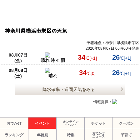
神奈川県横浜市栄区の天気
予報地点：神奈川県横浜市栄区
2026年08月07日 06時00分発表
08月07日
34
26
℃
[+1]
℃
[+1]
晴れ 時々 雨
(金)
08月08日
34
26
℃
[0]
℃
[+1]
晴れ
(土)
降水確率・週間天気をみる
情報提供：
オンライン
おでかけ
イベント
チケット
クーポン
イベント
おでかけ
ランキング
年齢別
特集
子育て
ニュース