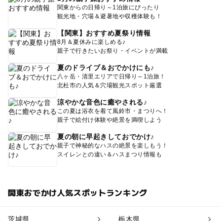
関東からの日帰り～1泊旅にぴったり
観光地・穴場＆避暑地や収穫体験も！
【関東】おすすめ夏祭り情報
8月＆夏休みに楽しめる♪
親子で行きたいお祭り・イベントが満載
夏のドライブ＆おでかけにも♪
八ヶ岳・清里エリアで日帰り～1泊旅！
北杜市の人気＆穴場観光スポット厳選
涼やかな音色に癒やされる♪
この夏は浴衣を着て風鈴市・まつりへ！
親子で絵付け体験や絶景を満喫しよう
夏の朝に早起きしておでかけ♪
親子で神秘的なハスの絶景を楽しもう！
スイレンとの違い＆ハスまつり情報も
関東おでかけ人気スポットランキング
茨城県
栃木県