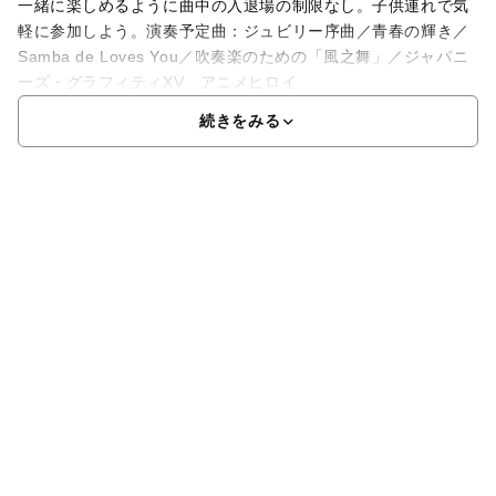
一緒に楽しめるように曲中の入退場の制限なし。子供連れで気
軽に参加しよう。演奏予定曲：ジュビリー序曲／青春の輝き／
Samba de Loves You／吹奏楽のための「風之舞」／ジャパニ
ーズ・グラフィティXV アニメヒロイ
続きをみる