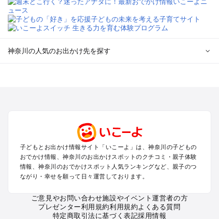
神奈川の人気のお出かけ先を探す
神奈川のエリアからプール子ども連れのお出かけスポッ
トを探す
横浜・みなとみらい・中華街・ベイエリア・金沢八景のプール
お出かけ
鎌倉・湘南（藤沢・茅ヶ崎・平塚周辺）のプールお出かけ
小田原・熱海・湯河原・真鶴のプールお出かけ
町田・相模原・愛川・上野原のプールお出かけ
子どもとお出かけ情報サイト「いこーよ」は、神奈川の子どもの
新横浜・港北エリア・日吉・青葉台・鶴見のプールお出かけ
おでかけ情報、神奈川のお出かけスポットのクチコミ・親子体験
川崎のプールお出かけ
情報、神奈川のおでかけスポット人気ランキングなど、親子のつ
海老名・厚木のプールお出かけ
ながり・幸せを願って日々運営しております。
三浦半島（横須賀・三浦）のプールお出かけ
箱根（湯本・強羅・小涌谷・仙石原・芦ノ湖）のプールお出か
ご意見やお問い合わせ
施設やイベント運営者の方
プレゼンター利用規約
利用規約
よくある質問
け
特定商取引法に基づく表記
採用情報