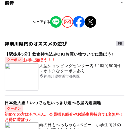
予約/応募
備考
問い合わせ先に直接ご確認ください。
※掲載の情報は天候や主催者側の都合などにより変更にな
シェアする
ることがあります。
情報提供：イベントバンク
神奈川県内のオススメの遊び
【駅徒歩5分】飲食持ち込みOK!お買い物ついでに遊ぼう♪
お得に遊ぼう！！
クーポン
大型ショッピングセンター内！1時間500円
～オトクなクーポンあり
神奈川県横浜市都筑区
日本最大級！いつでも思いっきり遊べる屋内遊園地
クーポン
初めての方はもちろん、会員様も紹介やお誕生月特典で1名無料！
お得に遊ぼう♪
雨の日もへっちゃら♪ベビー～小学生向けの