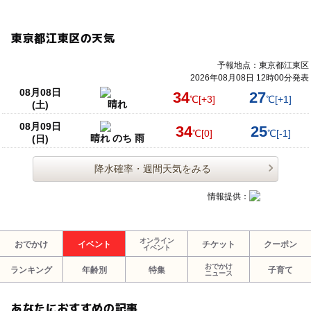
東京都江東区の天気
予報地点：東京都江東区
2026年08月08日 12時00分発表
08月08日
34
27
℃
[+3]
℃
[+1]
晴れ
(土)
08月09日
34
25
℃
[0]
℃
[-1]
晴れ のち 雨
(日)
降水確率・週間天気をみる
情報提供：
オンライン
おでかけ
イベント
チケット
クーポン
イベント
おでかけ
ランキング
年齢別
特集
子育て
ニュース
あなたにおすすめの記事