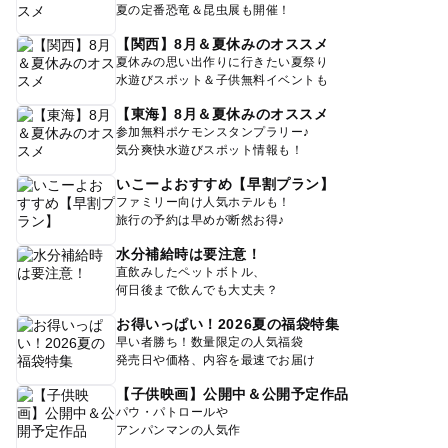
夏の定番恐竜＆昆虫展も開催！
【関西】8月＆夏休みのオススメ
夏休みの思い出作りに行きたい夏祭り
水遊びスポット＆子供無料イベントも
【東海】8月＆夏休みのオススメ
参加無料ポケモンスタンプラリー♪
気分爽快水遊びスポット情報も！
いこーよおすすめ【早割プラン】
ファミリー向け人気ホテルも！
旅行の予約は早めが断然お得♪
水分補給時は要注意！
直飲みしたペットボトル、
何日後まで飲んでも大丈夫？
お得いっぱい！2026夏の福袋特集
早い者勝ち！数量限定の人気福袋
発売日や価格、内容を最速でお届け
【子供映画】公開中＆公開予定作品
パウ・パトロールや
アンパンマンの人気作