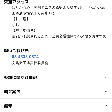
交通アクセス
ゆりかもめ 有明テニスの森駅より徒歩5分／りんかい線
国際展示場駅より徒歩17分
【駐車場】
なし
【駐車場備考】
混雑が予想されるため、公共交通機関での来場をおすすめ
問い合わせ先
03-4335-0874
文具女子博実行委員会
参加に関する情報
予約/応募
料金案内
問い合わせ先に直接ご確認ください。
料金について
備考
入場料については、決まり次第公式HPにて公開される予