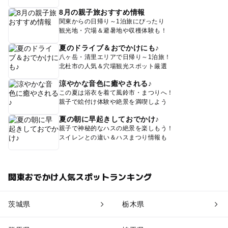
8月の親子旅おすすめ情報
関東からの日帰り～1泊旅にぴったり
観光地・穴場＆避暑地や収穫体験も！
夏のドライブ＆おでかけにも♪
八ヶ岳・清里エリアで日帰り～1泊旅！
北杜市の人気＆穴場観光スポット厳選
涼やかな音色に癒やされる♪
この夏は浴衣を着て風鈴市・まつりへ！
親子で絵付け体験や絶景を満喫しよう
夏の朝に早起きしておでかけ♪
親子で神秘的なハスの絶景を楽しもう！
スイレンとの違い＆ハスまつり情報も
関東おでかけ人気スポットランキング
茨城県
栃木県