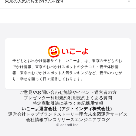
東京の人気のお出かけ先を探す
東京のエリアからプール子ども連れのお出かけスポット
を探す
立川・国分寺・八王子・昭島・多摩のプールお出かけ
お台場・品川・新橋・汐留・豊洲のプールお出かけ
上野・浅草・錦糸町・両国のプールお出かけ
町田・相模原・愛川・上野原のプールお出かけ
渋谷・原宿・恵比寿・中目黒・自由が丘のプールお出かけ
子どもとお出かけ情報サイト「いこーよ」は、東京の子どものお
池袋・赤羽・王子・巣鴨・目白・石神井のプールお出かけ
でかけ情報、東京のお出かけスポットのクチコミ・親子体験情
新宿・高田馬場・代々木・千駄ヶ谷のプールお出かけ
報、東京のおでかけスポット人気ランキングなど、親子のつなが
銀座・丸の内・日本橋・有楽町・築地・月島のプールお出かけ
り・幸せを願って日々運営しております。
吉祥寺・三鷹・中野・高円寺・荻窪・阿佐谷のプールお出かけ
小金井・小平・西東京・東村山・東久留米のプールお出かけ
ご意見やお問い合わせ
施設やイベント運営者の方
プレゼンター利用規約
利用規約
よくある質問
府中・調布・狛江のプールお出かけ
特定商取引法に基づく表記
採用情報
青梅・奥多摩のプールお出かけ
いこーよ運営会社（アクトインディ株式会社）
蒲田・大森・羽田周辺のプールお出かけ
運営会社トップ
ブランドストーリー
理念
未来図
運営サービス
会社情報
プレスリリース
エンジニアブログ
葛西・新木場・亀戸・亀有・柴又のプールお出かけ
© actindi Inc.
北千住・日暮里・荒川のプールお出かけ
二子玉川・三軒茶屋・駒沢・世田谷のプールお出かけ