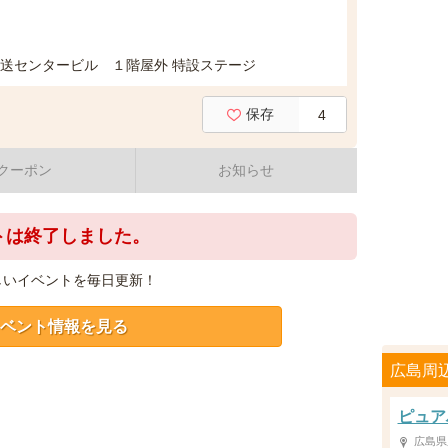
島放送センタービル １階屋外 特設ステージ
保存
4
クーポン
お知らせ
トは終了しました。
しいイベントを毎日更新！
ベント情報を見る
広島周
ピュア
広島県