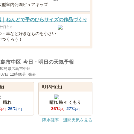
大型室内公園ピュアキッズ！
開催｜ねんどで手のひらサイズの作品づくり
廿日市市
つ・車など好きなものを小さい
でつくろう！
広島市中区
今日・明日の天気予報
広島県広島市中区
月07日 12時00分
発表
金)
8月8日(土)
晴れ
晴れ 時々 くもり
℃
26℃
36℃
27℃
[-1]
[+1]
[-1]
[-2]
降水確率・週間天気を見る