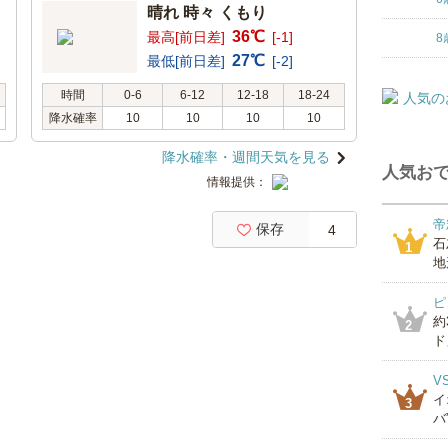
晴れ 時々 くもり
36℃
最高[前日差]
[-1]
8
27℃
最低[前日差]
[-2]
時間
0-6
6-12
12-18
18-24
降水確率
10
10
10
10
降水確率・週間天気を見る
人気おで
情報提供：
帝
保存
4
石
1
地
ピ
約
2
ド」
V
イ
3
バ