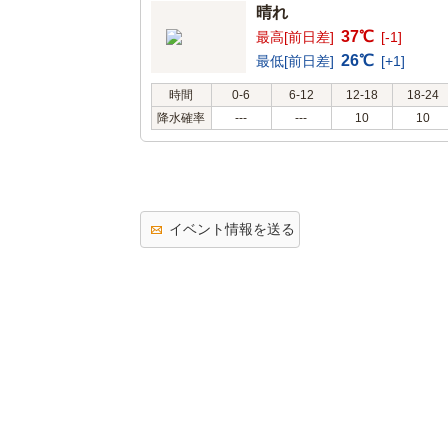
晴れ
37℃
最高[前日差]
[-1]
26℃
最低[前日差]
[+1]
時間
0-6
6-12
12-18
18-24
降水確率
---
---
10
10
イベント情報を送る