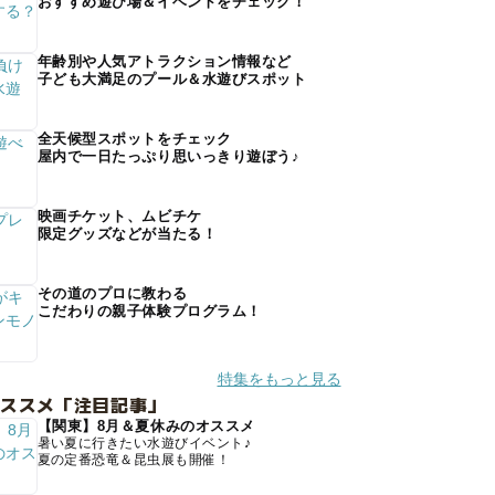
おすすめ遊び場＆イベントをチェック！
年齢別や人気アトラクション情報など
子ども大満足のプール＆水遊びスポット
全天候型スポットをチェック
屋内で一日たっぷり思いっきり遊ぼう♪
映画チケット、ムビチケ
限定グッズなどが当たる！
その道のプロに教わる
こだわりの親子体験プログラム！
特集をもっと見る
オススメ「注目記事」
【関東】8月＆夏休みのオススメ
暑い夏に行きたい水遊びイベント♪
夏の定番恐竜＆昆虫展も開催！