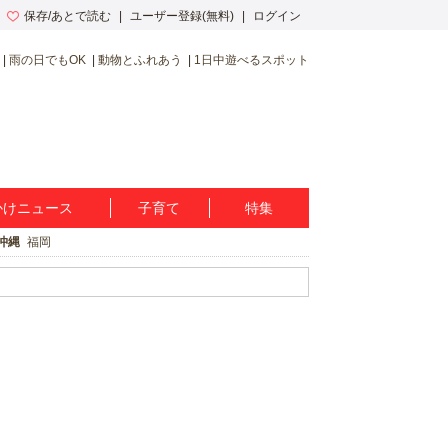
保存/あとで読む
ユーザー登録(無料)
ログイン
雨の日でもOK
動物とふれあう
1日中遊べるスポット
かけニュース
子育て
特集
沖縄
福岡