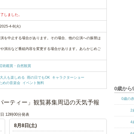
終了しました。
25-4-8(火)
公演を中止する場合があります。その場合、他の公演への振替は
者や演出など番組内容を変更する場合があります。あらかじめご
芸術鑑賞・自然観賞
大人も楽しめる
雨の日でもOK
キャラクターショー
ための音楽会
イベント無料
0歳から
0歳の
 ～ソングパーティー」観覧募集周辺の天気予報
2
7日 12時00分発表
4
8月8日(土)
6