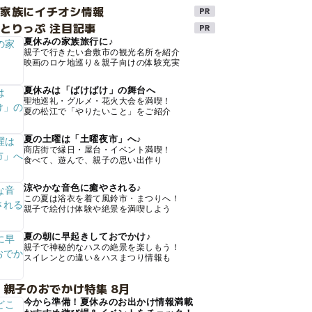
け家族にイチオシ情報
とりっぷ 注目記事
夏休みの家族旅行に♪
親子で行きたい倉敷市の観光名所を紹介
映画のロケ地巡り＆親子向けの体験充実
夏休みは「ばけばけ」の舞台へ
聖地巡礼・グルメ・花火大会を満喫！
夏の松江で「やりたいこと」をご紹介
夏の土曜は「土曜夜市」へ♪
商店街で縁日・屋台・イベント満喫！
食べて、遊んで、親子の思い出作り
涼やかな音色に癒やされる♪
この夏は浴衣を着て風鈴市・まつりへ！
親子で絵付け体験や絶景を満喫しよう
夏の朝に早起きしておでかけ♪
親子で神秘的なハスの絶景を楽しもう！
スイレンとの違い＆ハスまつり情報も
 親子のおでかけ特集 8月
今から準備！夏休みのお出かけ情報満載