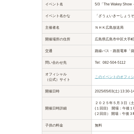
イベント名
5/3「The Wakey 
イベント名かな
「ざうぇいきーしょう
主催者名
ＮＨＫ広島放送局
開催場所の住所
広島県広島市中区大手町2
交通
路線バス・路面電車「
問い合わせ先
Tel:
082-504-5112
オフィシャル
このイベントのオフィ
（公式）サイト
開催日時
2025/05/03(土) 13:30
２０２５年５月３日（土
開催日時詳細
(１回目) 開場：午後
(２回目） 開場：午後
子供の料金
無料