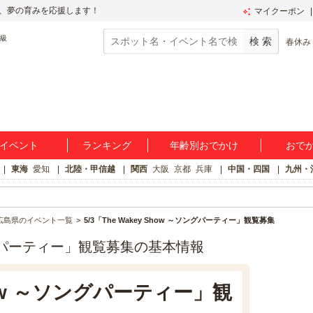
、夢の育みを応援します！
マイクーポン
春休み
イベント
ランキング
年齢別おでかけ
おで
東海
愛知
北陸・甲信越
関西
大阪
京都
兵庫
中国・四国
九州・
広島県のイベント一覧
5/3「The Wakey Show ～ソングパーティー」観覧募集
～ソングパーティー」観覧募集の基本情報
 Show ～ソングパーティー」観