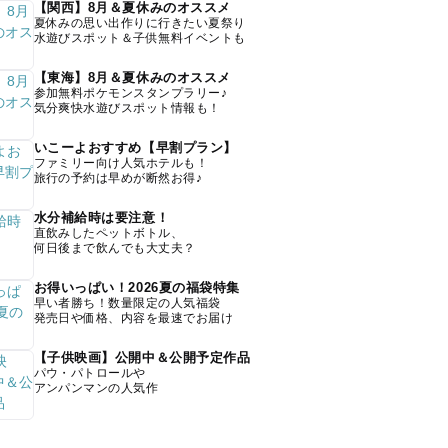
【関西】8月＆夏休みのオススメ
夏休みの思い出作りに行きたい夏祭り
水遊びスポット＆子供無料イベントも
【東海】8月＆夏休みのオススメ
参加無料ポケモンスタンプラリー♪
気分爽快水遊びスポット情報も！
いこーよおすすめ【早割プラン】
ファミリー向け人気ホテルも！
旅行の予約は早めが断然お得♪
水分補給時は要注意！
直飲みしたペットボトル、
何日後まで飲んでも大丈夫？
お得いっぱい！2026夏の福袋特集
早い者勝ち！数量限定の人気福袋
発売日や価格、内容を最速でお届け
【子供映画】公開中＆公開予定作品
パウ・パトロールや
アンパンマンの人気作