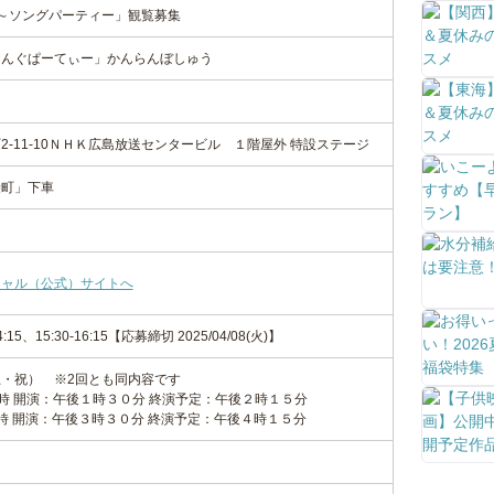
Show ～ソングパーティー」観覧募集
そんぐぱーてぃー」かんらんぼしゅう
-11-10ＮＨＫ広島放送センタービル １階屋外 特設ステージ
袋町」下車
シャル（公式）サイトへ
-14:15、15:30-16:15【応募締切 2025/04/08(火)】
・祝） ※2回とも同内容です
１時 開演：午後１時３０分 終演予定：午後２時１５分
３時 開演：午後３時３０分 終演予定：午後４時１５分