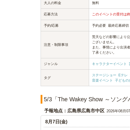
大人の料金
無料
応募方法
このイベントの受付は
予約/応募
予約必要
最終応募締切 20
荒天などの影響により
ございません。
注意・制限事項
また、事情により出演
了承ください。
ジャンル
キャラクターイベント
ステージショー
Eテレ
タグ
音楽イベント
子どもの
5/3「The Wakey Show
予報地点：広島県広島市中区
2026年08月0
8月7日(金)