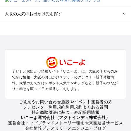
大阪の人気のお出かけ先を探す
大阪のエリアからプール子ども連れのお出かけスポット
を探す
堺・大阪南部（岸和田・関西空港・泉南）のプールお出かけ
高槻・吹田・豊中・茨木・箕面・枚方・伊丹空港のプールお出
かけ
梅田・キタ・淀屋橋・本町・福島のプールお出かけ
東大阪・八尾・寝屋川・守口・門真のプールお出かけ
子どもとお出かけ情報サイト「いこーよ」は、大阪の子どものお
大阪ベイエリア（USJ・南港）のプールお出かけ
でかけ情報、大阪のお出かけスポットのクチコミ・親子体験情
なんば・心斎橋・道頓堀・四ツ橋・ミナミのプールお出かけ
報、大阪のおでかけスポット人気ランキングなど、親子のつなが
天王寺・阿倍野・上本町・長居のプールお出かけ
り・幸せを願って日々運営しております。
大阪城・京橋・鶴見緑地のプールお出かけ
新大阪・江坂・十三のプールお出かけ
ご意見やお問い合わせ
施設やイベント運営者の方
プレゼンター利用規約
利用規約
よくある質問
特定商取引法に基づく表記
採用情報
大阪の定番お出かけスポット
いこーよ運営会社（アクトインディ株式会社）
運営会社トップ
ブランドストーリー
理念
未来図
運営サービス
大阪の遊園地
会社情報
プレスリリース
エンジニアブログ
大阪の動物園