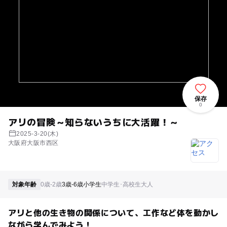
保存
0
アリの冒険～知らないうちに大活躍！～
2025-3-20(木)
大阪府大阪市西区
対象年齢
0歳-2歳
3歳-6歳
小学生
中学生･高校生
大人
アリと他の生き物の関係について、工作など体を動かし
ながら学んでみよう！