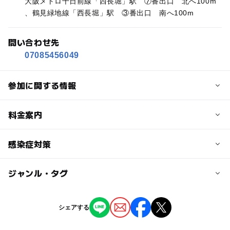
大阪メトロ千日前線「西長堀」駅 ⑦番出口 北へ100m
、鶴見緑地線「西長堀」駅 ③番出口 南へ100m
問い合わせ先
07085456049
参加に関する情報
定員
料金案内
20人
子供の料金
感染症対策
対象年齢
300円
3歳･4歳･5歳･6歳(幼児)
小学生
ジャンル・タグ
風邪様の症状があるときは、参加をご遠慮ください。キャ
大人の料金
ンセル料は必要ありません。
予約/応募
300円
ジャンル
シェアする
予約必要
自然体験
最終応募締切 2025-3-20(木)