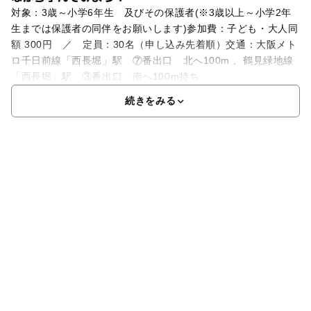
対象：3歳～小学6年生 及びその保護者(※3歳以上～小学2年
生までは保護者の同伴をお願いします)参加費：子ども・大人同
額 300円 ／ 定員：30名（申し込み先着順）交通：大阪メト
ロ千日前線「西長堀」駅 ⑦番出口 北へ100m 、鶴見緑地線
「西長堀」駅 ③番出口 南へ100m持ち
続きをみる