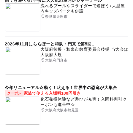
雨でも遊べる♪子供に大人気の屋内レジャープール
流れるプールやスライダーで遊ぼう♪大型屋
内キッズパークも併設
奈良県天理市
2026年11月にららぽーと和泉・門真で第5回...
大阪府後援・和泉市教育委員会後援 当大会は
大阪府大規...
大阪府門真市
今年リニューアル☆動く！吠える！世界中の恐竜が大集合
家族で使える入場料100円引き
クーポン
化石発掘体験など遊びが充実！入園料割引ク
ーポンも進呈中☆
大阪府大阪市鶴見区