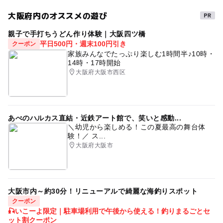
大阪府内のオススメの遊び
応募方法
タグ
親子で手打ちうどん作り体験｜大阪四ツ橋
アリ
自然体験
公園遊び
生き物の不思議
このイベントの受付は終了しました。
平日500円・週末100円引き
クーポン
雨天OK
親子で楽しめる
昆虫イベント
家族みんなでたっぷり楽しむ1時間半♪10時・
14時・17時開始
予約ページ
雨の日でもOK
大阪府大阪市西区
予約はこちらから
あべのハルカス直結・近鉄アート館で、笑いと感動...
＼幼児から楽しめる！この夏最高の舞台体
験！／ ス...
大阪府大阪市
大阪市内～約30分！リニューアルで綺麗な海釣りスポット
クーポン
🎣いこーよ限定｜駐車場利用で午後から使える！釣りまるごとセ
ット割クーポン