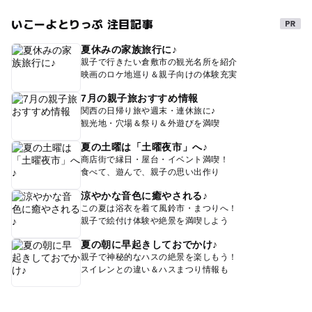
いこーよとりっぷ 注目記事
夏休みの家族旅行に♪
親子で行きたい倉敷市の観光名所を紹介
映画のロケ地巡り＆親子向けの体験充実
7月の親子旅おすすめ情報
関西の日帰り旅や週末・連休旅に♪
観光地・穴場＆祭り＆外遊びを満喫
夏の土曜は「土曜夜市」へ♪
商店街で縁日・屋台・イベント満喫！
食べて、遊んで、親子の思い出作り
涼やかな音色に癒やされる♪
この夏は浴衣を着て風鈴市・まつりへ！
親子で絵付け体験や絶景を満喫しよう
夏の朝に早起きしておでかけ♪
親子で神秘的なハスの絶景を楽しもう！
スイレンとの違い＆ハスまつり情報も