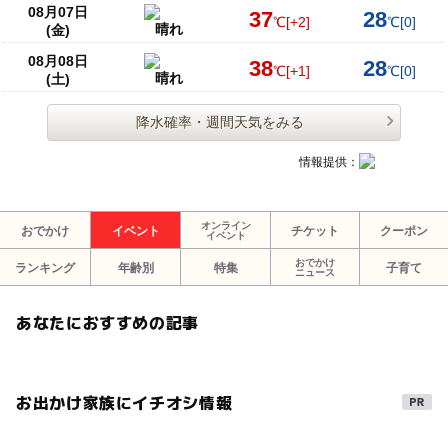
08月07日
37
28
℃
[+2]
℃
[0]
晴れ
(金)
08月08日
38
28
℃
[+1]
℃
[0]
晴れ
(土)
降水確率・週間天気をみる
情報提供：
オンライン
おでかけ
イベント
チケット
クーポン
イベント
おでかけ
ランキング
年齢別
特集
子育て
ニュース
あなたにおすすめの記事
お出かけ家族にイチオシ情報