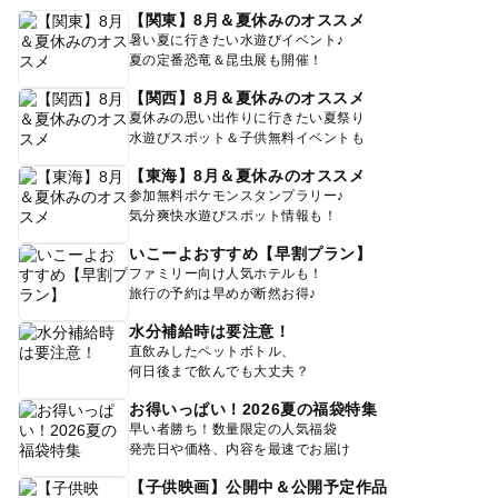
【関東】8月＆夏休みのオススメ
暑い夏に行きたい水遊びイベント♪
夏の定番恐竜＆昆虫展も開催！
【関西】8月＆夏休みのオススメ
夏休みの思い出作りに行きたい夏祭り
水遊びスポット＆子供無料イベントも
【東海】8月＆夏休みのオススメ
参加無料ポケモンスタンプラリー♪
気分爽快水遊びスポット情報も！
いこーよおすすめ【早割プラン】
ファミリー向け人気ホテルも！
旅行の予約は早めが断然お得♪
水分補給時は要注意！
直飲みしたペットボトル、
何日後まで飲んでも大丈夫？
お得いっぱい！2026夏の福袋特集
早い者勝ち！数量限定の人気福袋
発売日や価格、内容を最速でお届け
【子供映画】公開中＆公開予定作品