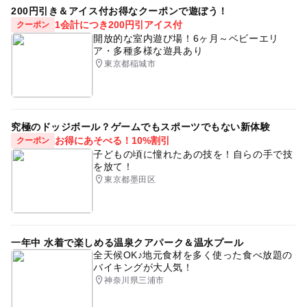
200円引き＆アイス付お得なクーポンで遊ぼう！
1会計につき200円引アイス付
クーポン
開放的な室内遊び場！6ヶ月～ベビーエリ
ア・多種多様な遊具あり
東京都稲城市
究極のドッジボール？ゲームでもスポーツでもない新体験
お得にあそべる！10%割引
クーポン
子どもの頃に憧れたあの技を！自らの手で技
を放て！
東京都墨田区
一年中 水着で楽しめる温泉クアパーク＆温水プール
全天候OK♪地元食材を多く使った食べ放題の
バイキングが大人気！
神奈川県三浦市