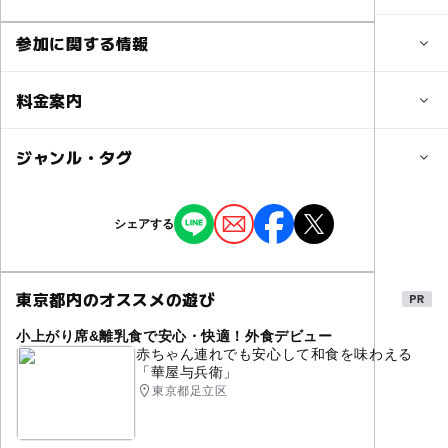
参加に関する情報
定員
料金案内
16人
子供の料金
ジャンル・タグ
対象年齢
無料
小学生
ジャンル
シェアする
大人の料金詳細
ものづくり・学び体験
予約/応募
保護者の方はご参加いただけませんので、あらかじめご了
予約必要
承ください。
東京都内のオススメの遊び
タグ
最終応募締切 2025-4-10(木)
パソコンやタブレットを使用しますので、機材トラブルの
際はご自宅でのサポートをお願いいたします。
小上がり席&離乳食で安心・快適！外食デビュー
オンライン
オンラインイベント
赤ちゃん連れでも安心して和食を味わえる
注意・制限事項
「華屋与兵衛」
オンラインワークショップ
ワークショップ
体験
＜お願い＞
東京都足立区
アート
○保護者の方はご参加いただけませんので、あらかじめご
グループワーク
プレゼン
了承ください。
プレゼンテーション
発表
創作
自宅で楽しめる