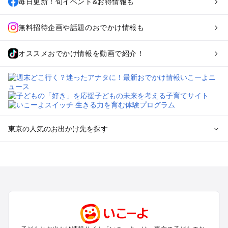
毎日更新！旬イベント&お得情報も
無料招待企画や話題のおでかけ情報も
オススメおでかけ情報を動画で紹介！
東京の人気のお出かけ先を探す
東京のエリアからプール子ども連れのお出かけスポット
を探す
立川・国分寺・八王子・昭島・多摩のプールお出かけ
お台場・品川・新橋・汐留・豊洲のプールお出かけ
上野・浅草・錦糸町・両国のプールお出かけ
町田・相模原・愛川・上野原のプールお出かけ
渋谷・原宿・恵比寿・中目黒・自由が丘のプールお出かけ