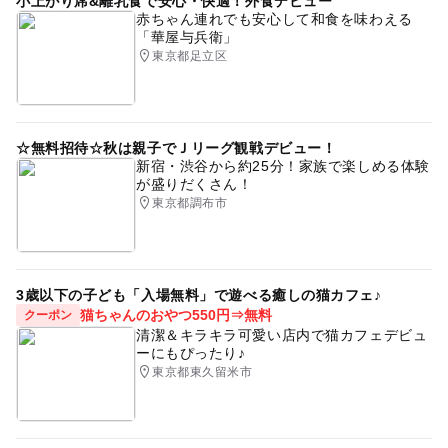
小上がり席&離乳食で安心・快適！外食デビュー
赤ちゃん連れでも安心して和食を味わえる
「華屋与兵衛」
東京都足立区
☆無料招待☆秋は親子でＪリーグ観戦デビュー！
新宿・渋谷から約25分！家族で楽しめる体験
が盛りだくさん！
東京都調布市
3歳以下の子ども「入場無料」で遊べる癒しの猫カフェ♪
猫ちゃんのおやつ550円⇒無料
クーポン
清潔＆キラキラ可愛い店内で猫カフェデビュ
ーにもぴったり♪
東京都東久留米市