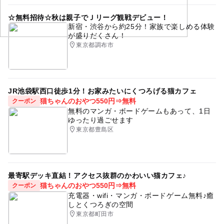
パソコンを使用しますので、機材トラブルの際はご自宅
でのサポートをお願いいたします。
自宅から参加
パソコン
タブレット
☆無料招待☆秋は親子でＪリーグ観戦デビュー！
○つくった作品の著作権はＣＡＭＰに属します。
新宿・渋谷から約25分！家族で楽しめる体験
コミュニケーション
オンライン・おうちイベント
が盛りだくさん！
○応募多数の場合は締切日後に抽選となります。当選され
東京都調布市
た方には、招待状と内容詳細をお送りします。
共同制作
すごろく
宇宙
グループ
気軽に参加
○終了時刻は進行状況により前後する場合があります。
ゲーム
ゲームコーナー
小学生
あそび
○当日新聞やテレビなどの取材が入る場合があります。ま
た、当日の様子をスタッフが写真・ビデオ撮影し、主催者
おうちあそび
JR池袋駅西口徒歩1分！お家みたいにくつろげる猫カフェ
やSCSKグループのウェブサイトへの掲載や活動紹介に使
猫ちゃんのおやつ550円⇒無料
クーポン
用させていただきます
無料のマンガ・ボードゲームもあって、1日
ゆったり過ごせます
東京都豊島区
応募方法
このイベントの受付は終了しました。
最寄駅デッキ直結！アクセス抜群のかわいい猫カフェ♪
予約ページ
猫ちゃんのおやつ550円⇒無料
クーポン
充電器・wifi・マンガ・ボードゲーム無料♪癒
予約はこちらから
しとくつろぎの空間
東京都町田市