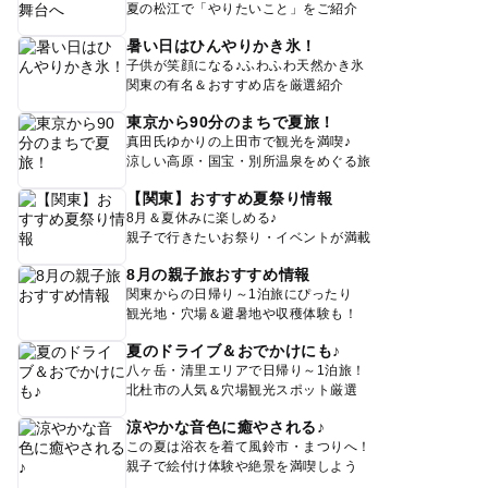
夏の松江で「やりたいこと」をご紹介
暑い日はひんやりかき氷！
子供が笑顔になる♪ふわふわ天然かき氷
関東の有名＆おすすめ店を厳選紹介
東京から90分のまちで夏旅！
真田氏ゆかりの上田市で観光を満喫♪
涼しい高原・国宝・別所温泉をめぐる旅
【関東】おすすめ夏祭り情報
8月＆夏休みに楽しめる♪
親子で行きたいお祭り・イベントが満載
8月の親子旅おすすめ情報
関東からの日帰り～1泊旅にぴったり
観光地・穴場＆避暑地や収穫体験も！
夏のドライブ＆おでかけにも♪
八ヶ岳・清里エリアで日帰り～1泊旅！
北杜市の人気＆穴場観光スポット厳選
涼やかな音色に癒やされる♪
この夏は浴衣を着て風鈴市・まつりへ！
親子で絵付け体験や絶景を満喫しよう