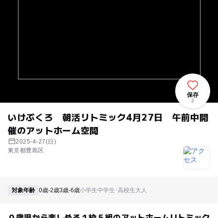
保存
2
いけぶくろ 朝活リトミック4月27日 午前中開
催のアットホーム空間
2025-4-27(日)
東京都豊島区
対象年齢
0歳-2歳
3歳-6歳
小学生
中学生･高校生
大人
０歳児から楽しめる１枠５組のアットホームリトミック