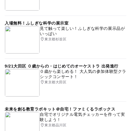
１、お子様のお名前、２お子様の月齢 ３、希望日時
上記をお知らせください。
担当 武内 中村
入場無料！ふしぎな科学の展示室
見て触って楽しい！ふしぎな科学の展示品が
いっぱい
東京都杉並区
9/21大田区 ０歳からの・はじめてのオーケストラ 出発進行
０歳から楽しめる！ 大人気の参加体験型クラ
シックコンサート！
東京都大田区
未来を創る教育ラボキット＠自宅！ファミくるラボックス
自宅でオリジナル電気チェッカーを作って実
験しよう！
東京都品川区