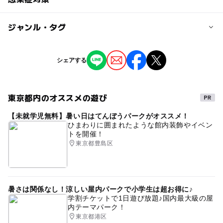
定員詳細
2,000円
１枠５組様
ジャンル・タグ
お子様1名に対して同伴者は1名でお願いしております。親
大人の料金
御様のマスクの着用。入室時の手指消毒。
対象年齢
無料
ジャンル
シェアする
0歳･1歳･2歳の赤ちゃん(乳児･幼児)
芸術鑑賞・自然観賞
ものづくり・学び体験
3歳･4歳･5歳･6歳(幼児)
大人の料金詳細
同伴者はお子様1名に対し、1名のみです。同伴者の方は無
東京都内のオススメの遊び
予約/応募
タグ
料です。
予約必要
【未就学児無料】暑い日はてんぼうパークがオススメ！
0歳児
赤ちゃん
ベビー
リトミック
バイオリン
ひまわりに囲まれたような館内装飾やイベン
トを開催！
ピアノ
池袋
西池袋
西池袋公演横
幼児向け
注意・制限事項
東京都豊島区
未就学児
１枠５組と少人数制の為、キャンセルのご連絡は必ずお願
幼稚園
保育園
コンサート
い申し上げます。
暑さは関係なし！涼しい屋内パークで小学生は超お得に♪
応募方法
学割チケットで1日遊び放題♪国内最大級の屋
お申し込みは
内テーマパーク！
株式会社クレアミュージックinfo@crea-music.jp
東京都港区