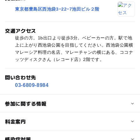
東京都豊島区西池袋3−22−7池田ビル２階
交通アクセス
徒歩の方。1b出口より徒歩3分。ベビーカーの方。駅で地
上に上がり西池袋公園を目指してください。西池袋公園横
マレーシア料理の名店、マレーチャンの横にある、ココナ
ッツディスクさん（レコード店）2階です。
問い合わせ先
03-6809-8984
参加に関する情報
定員
料金案内
5人
子供の料金
感染症対策