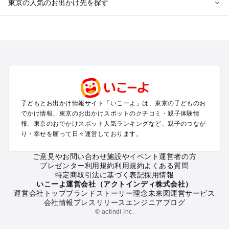
東京の人気のお出かけ先を探す
東京のエリアからプール子ども連れのお出かけスポット
を探す
立川・国分寺・八王子・昭島・多摩のプールお出かけ
お台場・品川・新橋・汐留・豊洲のプールお出かけ
上野・浅草・錦糸町・両国のプールお出かけ
町田・相模原・愛川・上野原のプールお出かけ
渋谷・原宿・恵比寿・中目黒・自由が丘のプールお出かけ
子どもとお出かけ情報サイト「いこーよ」は、東京の子どものお
池袋・赤羽・王子・巣鴨・目白・石神井のプールお出かけ
でかけ情報、東京のお出かけスポットのクチコミ・親子体験情
新宿・高田馬場・代々木・千駄ヶ谷のプールお出かけ
報、東京のおでかけスポット人気ランキングなど、親子のつなが
銀座・丸の内・日本橋・有楽町・築地・月島のプールお出かけ
り・幸せを願って日々運営しております。
吉祥寺・三鷹・中野・高円寺・荻窪・阿佐谷のプールお出かけ
小金井・小平・西東京・東村山・東久留米のプールお出かけ
ご意見やお問い合わせ
施設やイベント運営者の方
プレゼンター利用規約
利用規約
よくある質問
府中・調布・狛江のプールお出かけ
特定商取引法に基づく表記
採用情報
青梅・奥多摩のプールお出かけ
いこーよ運営会社（アクトインディ株式会社）
蒲田・大森・羽田周辺のプールお出かけ
運営会社トップ
ブランドストーリー
理念
未来図
運営サービス
会社情報
プレスリリース
エンジニアブログ
葛西・新木場・亀戸・亀有・柴又のプールお出かけ
© actindi Inc.
北千住・日暮里・荒川のプールお出かけ
二子玉川・三軒茶屋・駒沢・世田谷のプールお出かけ