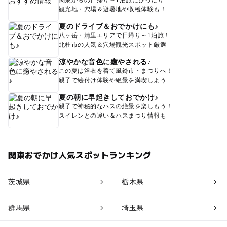
関東からの日帰り～1泊旅にぴったり
観光地・穴場＆避暑地や収穫体験も！
夏のドライブ＆おでかけにも♪
八ヶ岳・清里エリアで日帰り～1泊旅！
北杜市の人気＆穴場観光スポット厳選
涼やかな音色に癒やされる♪
この夏は浴衣を着て風鈴市・まつりへ！
親子で絵付け体験や絶景を満喫しよう
夏の朝に早起きしておでかけ♪
親子で神秘的なハスの絶景を楽しもう！
スイレンとの違い＆ハスまつり情報も
関東おでかけ人気スポットランキング
茨城県
栃木県
群馬県
埼玉県