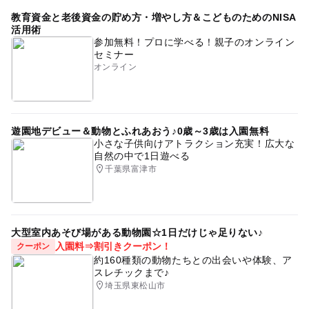
教育資金と老後資金の貯め方・増やし方＆こどものためのNISA
活用術
参加無料！プロに学べる！親子のオンライン
セミナー
オンライン
遊園地デビュー＆動物とふれあおう♪0歳～3歳は入園無料
小さな子供向けアトラクション充実！広大な
自然の中で1日遊べる
千葉県富津市
大型室内あそび場がある動物園☆1日だけじゃ足りない♪
入園料⇒割引きクーポン！
クーポン
約160種類の動物たちとの出会いや体験、ア
スレチックまで♪
埼玉県東松山市