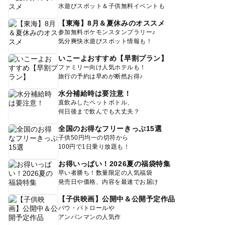
水遊びスポット＆子供無料イベントも
【東海】8月＆夏休みのオススメ
参加無料ポケモンスタンプラリー♪
気分爽快水遊びスポット情報も！
いこーよおすすめ【早割プラン】
ファミリー向け人気ホテルも！
旅行の予約は早めが断然お得♪
水分補給時は要注意！
直飲みしたペットボトル、
何日後まで飲んでも大丈夫？
全国のお得なフリーきっぷ15選
子供50円均一の切符から
100円で1日乗り放題も！
お得いっぱい！2026夏の福袋特集
早い者勝ち！数量限定の人気福袋
発売日や価格、内容を最速でお届け
【子供映画】公開中＆公開予定作品
パウ・パトロールや
アンパンマンの人気作