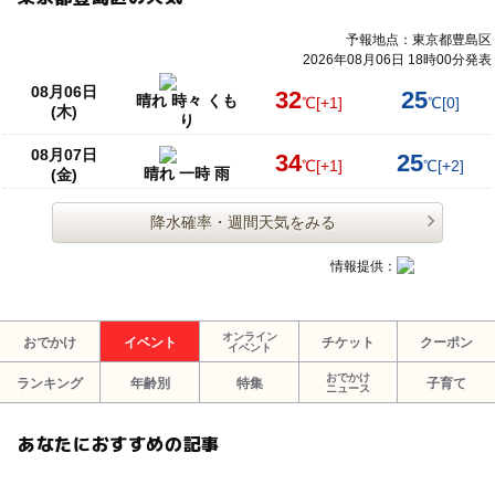
予報地点：東京都豊島区
2026年08月06日 18時00分発表
08月06日
32
25
晴れ 時々 くも
℃
[+1]
℃
[0]
(木)
り
08月07日
34
25
℃
[+1]
℃
[+2]
晴れ 一時 雨
(金)
降水確率・週間天気をみる
情報提供：
オンライン
おでかけ
イベント
チケット
クーポン
イベント
おでかけ
ランキング
年齢別
特集
子育て
ニュース
あなたにおすすめの記事