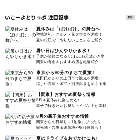
いこーよとりっぷ 注目記事
夏休みは「ばけばけ」の舞台へ
聖地巡礼・グルメ・花火大会を満喫！
夏の松江で「やりたいこと」をご紹介
暑い日はひんやりかき氷！
子供が笑顔になる♪ふわふわ天然かき氷
関東の有名＆おすすめ店を厳選紹介
東京から90分のまちで夏旅！
真田氏ゆかりの上田市で観光を満喫♪
涼しい高原・国宝・別所温泉をめぐる旅
【関東】おすすめ夏祭り情報
8月＆夏休みに楽しめる♪
親子で行きたいお祭り・イベントが満載
8月の親子旅おすすめ情報
関東からの日帰り～1泊旅にぴったり
観光地・穴場＆避暑地や収穫体験も！
夏のドライブ＆おでかけにも♪