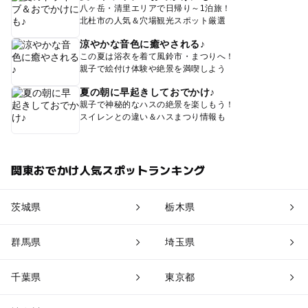
八ヶ岳・清里エリアで日帰り～1泊旅！
北杜市の人気＆穴場観光スポット厳選
涼やかな音色に癒やされる♪
この夏は浴衣を着て風鈴市・まつりへ！
親子で絵付け体験や絶景を満喫しよう
夏の朝に早起きしておでかけ♪
親子で神秘的なハスの絶景を楽しもう！
スイレンとの違い＆ハスまつり情報も
関東おでかけ人気スポットランキング
茨城県
栃木県
群馬県
埼玉県
千葉県
東京都