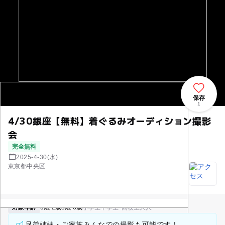
保存
1
4/30銀座【無料】着ぐるみオーディション撮影
会
完全無料
2025-4-30(水)
東京都中央区
対象年齢
0歳-2歳
3歳-6歳
小学生
中学生･高校生
大人
兄弟姉妹・ご家族みんなでの撮影も可能です！