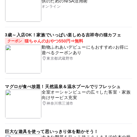
供のためのNISA活用術
オンライン
3歳～入店OK！家族でいっぱい楽しめる吉祥寺の猫カフェ
猫ちゃんのおやつ550円⇒無料
クーポン
動物ふれあいデビューにもおすすめ♪お得に
遊べるクーポンあり
東京都武蔵野市
マグロが食べ放題！天然温泉＆温水プールでリフレッシュ
全室オーシャンビューの広々した客室・家族
向けサービス充実
神奈川県三浦市
巨大な遊具を使って思いっきり体を動かそう！
大きな野菜を引っこ抜こう！まるで絵本の世