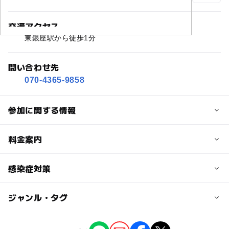
交通アクセス
東銀座駅から徒歩1分
問い合わせ先
070-4365-9858
参加に関する情報
定員
料金案内
20人
子供の料金
感染症対策
対象年齢
無料
0歳･1歳･2歳の赤ちゃん(乳児･幼児)
ジャンル・タグ
【感染症対策の配慮について】
3歳･4歳･5歳･6歳(幼児)
大人の料金
・Famm撮影会は完全事前予約制となっており、異なる
時間でお客様の受付を行い撮影をする、写真館・スタジオ
無料
ジャンル