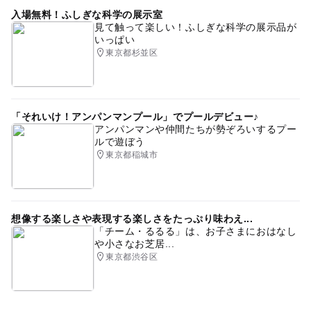
務されている方は撮影会に参加できない可能性がございま
入場無料！ふしぎな科学の展示室
す。
見て触って楽しい！ふしぎな科学の展示品が
・撮影会、子育て費用相談会のどちらか一方のみの参加を
いっぱい
ご希望の方はご参加いただけません。
東京都杉並区
・お友達同士での撮影を希望の場合は、各ご家族様それぞ
れ別々にお申し込みのうえ、備考欄に一緒に参加希望の方
のお名前をお書きください。
・同業者の営業的な情報収集を目的とされた方はご参加い
「それいけ！アンパンマンプール」でプールデビュー♪
アンパンマンや仲間たちが勢ぞろいするプー
ただけません。
ルで遊ぼう
・イベントの内容／時間は、予告なく変更する場合がござ
東京都稲城市
います。
・開催1営業日前のお申込みについては、受付ができない
可能性がございます。
・イベント中において発生した一切の事故や怪我・病気な
想像する楽しさや表現する楽しさをたっぷり味わえ...
どの責任を負いかねますことをあらかじめご了承下さい。
「チーム・るるる」は、お子さまにおはなし
や小さなお芝居...
・撮影時間に遅刻した場合、サービスの一部が受けられな
東京都渋谷区
くなる可能性がございます。
・当日お越しになる際の会場までの交通費は自己負担とな
ります。
・当社規定の最小催行組数に達しない場合は中止となる場