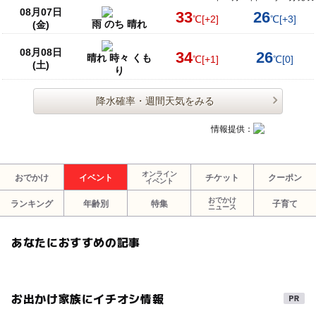
08月07日
33
26
℃
[+2]
℃
[+3]
雨 のち 晴れ
(金)
08月08日
34
26
晴れ 時々 くも
℃
[+1]
℃
[0]
(土)
り
降水確率・週間天気をみる
情報提供：
オンライン
おでかけ
イベント
チケット
クーポン
イベント
おでかけ
ランキング
年齢別
特集
子育て
ニュース
あなたにおすすめの記事
お出かけ家族にイチオシ情報