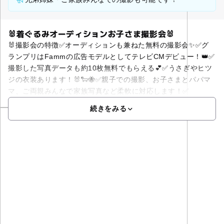
🐰着ぐるみオーディションお子さま撮影会🐰
🐰撮影会の特徴✅オーディションも兼ねた無料の撮影会✨✅グ
ランプリはFammの広告モデルとしてテレビCMデビュー！👑✅
撮影した写真データも約10枚無料でもらえる💕✅うさぎやヒツ
ジの衣装あります！🐰🐑🐝✅親子での撮影、お子さまとパパマ
マ、ご両親みんなで家族写真など柔軟に対応します！✅
続きをみる