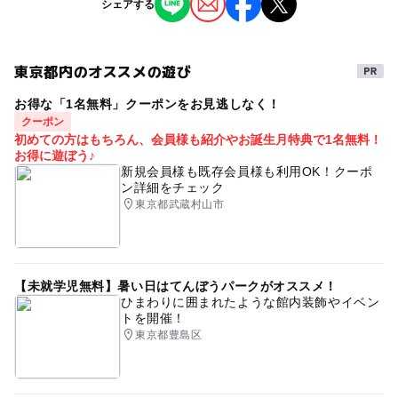
予約/応募
と同じような体験となります。
シェアする
撮影イベント
・会場には2~3家族程度のお客様が異なるブースにいる
予約必要
程度ですので、一時的に多くの人が集うタイプのイベント
最終応募締切 2025-4-27(日)
ではありません。
東京都内のオススメの遊び
タグ
・体調不良の方については参加をご遠慮いただいており
注意・制限事項
お得な「1名無料」クーポンをお見逃しなく！
撮影会
撮影
カメラ
カメラマン
写真
親子
ます。
【注意事項】
クーポン
・会場では、場内の除菌・換気、スタッフ及び来場者へ
子どもと写真
フォト
プロ
無料
イベント
・申し込み時にご登録いただいた情報は本イベントのご連
初めての方はもちろん、会員様も紹介やお誕生月特典で1名無料！
の手洗いうがいやマスク着用の促進を行うなど、感染症の
お得に遊ぼう♪
絡に必要な範囲、及び関連するイベントの告知で運営事務
室内
着ぐるみ
予防対策に努めております。
新規会員様も既存会員様も利用OK！クーポ
局内で使用させていただきます。
ン詳細をチェック
・申込み＝予約完了ではありません。ご参加は抽選で確定
東京都武蔵村山市
となります。応募順にかかわらずご連絡させていただきま
す。
・お申込み後、Fammイベント事務局／event@famm.us
よりメールにてご連絡をいたします。
【未就学児無料】暑い日はてんぼうパークがオススメ！
・子育て費用相談を伴うFammイベントへの参加は1家族
ひまわりに囲まれたような館内装飾やイベン
トを開催！
様1回限りです。過去、子育て費用相談を伴うFammのイ
東京都豊島区
ベントに参加されたことがある方は参加をお断りさせてい
ただきます。
・保険会社/保険代理店に勤務している方やパートナーが勤