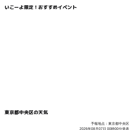
合がございます。
いこーよ限定！おすすめイベント
応募方法
このイベントの受付は終了しました。
予約ページ
予約はこちらから
東京都中央区の天気
予報地点：東京都中央区
2026年08月07日 00時00分発表