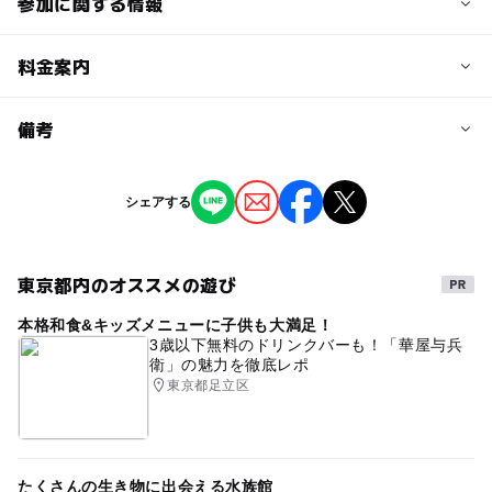
参加に関する情報
予約/応募
料金案内
問い合わせ先に直接ご確認ください。
料金について
備考
3,300円（大人・子ども同額）
※掲載の情報は天候や主催者側の都合などにより変更にな
シェアする
ることがあります。
情報提供：イベントバンク
東京都内のオススメの遊び
本格和食&キッズメニューに子供も大満足！
3歳以下無料のドリンクバーも！「華屋与兵
衛」の魅力を徹底レポ
東京都足立区
たくさんの生き物に出会える水族館