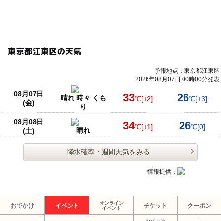
東京都江東区の天気
予報地点：東京都江東区
2026年08月07日 00時00分発表
08月07日
33
26
晴れ 時々 くも
℃
[+2]
℃
[+3]
(金)
り
08月08日
34
26
℃
[+1]
℃
[0]
晴れ
(土)
降水確率・週間天気をみる
情報提供：
オンライン
おでかけ
イベント
チケット
クーポン
イベント