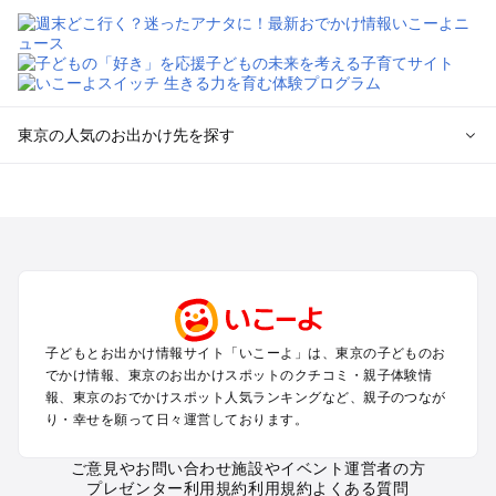
東京の人気のお出かけ先を探す
東京のエリアからプール子ども連れのお出かけスポット
を探す
立川・国分寺・八王子・昭島・多摩のプールお出かけ
お台場・品川・新橋・汐留・豊洲のプールお出かけ
上野・浅草・錦糸町・両国のプールお出かけ
町田・相模原・愛川・上野原のプールお出かけ
渋谷・原宿・恵比寿・中目黒・自由が丘のプールお出かけ
子どもとお出かけ情報サイト「いこーよ」は、東京の子どものお
池袋・赤羽・王子・巣鴨・目白・石神井のプールお出かけ
でかけ情報、東京のお出かけスポットのクチコミ・親子体験情
新宿・高田馬場・代々木・千駄ヶ谷のプールお出かけ
報、東京のおでかけスポット人気ランキングなど、親子のつなが
銀座・丸の内・日本橋・有楽町・築地・月島のプールお出かけ
り・幸せを願って日々運営しております。
吉祥寺・三鷹・中野・高円寺・荻窪・阿佐谷のプールお出かけ
小金井・小平・西東京・東村山・東久留米のプールお出かけ
ご意見やお問い合わせ
施設やイベント運営者の方
プレゼンター利用規約
利用規約
よくある質問
府中・調布・狛江のプールお出かけ