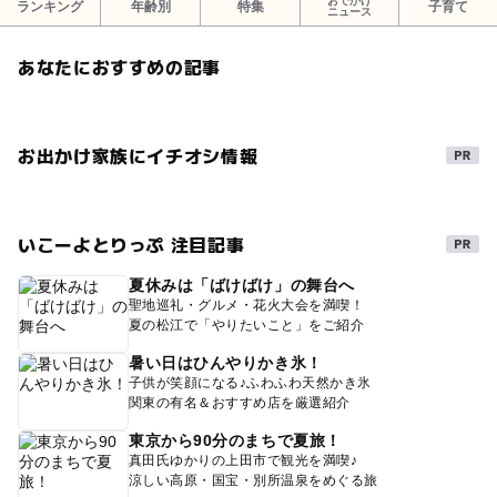
おでかけ
ランキング
年齢別
特集
子育て
ニュース
あなたにおすすめの記事
お出かけ家族にイチオシ情報
いこーよとりっぷ 注目記事
夏休みは「ばけばけ」の舞台へ
聖地巡礼・グルメ・花火大会を満喫！
夏の松江で「やりたいこと」をご紹介
暑い日はひんやりかき氷！
子供が笑顔になる♪ふわふわ天然かき氷
関東の有名＆おすすめ店を厳選紹介
東京から90分のまちで夏旅！
真田氏ゆかりの上田市で観光を満喫♪
涼しい高原・国宝・別所温泉をめぐる旅