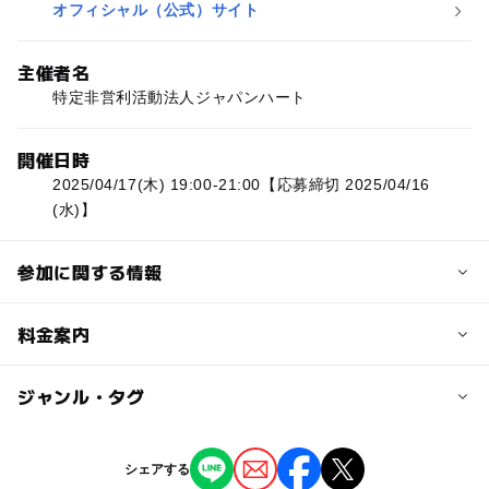
オフィシャル（公式）サイト
主催者名
特定非営利活動法人ジャパンハート
開催日時
2025/04/17(木) 19:00-21:00【応募締切 2025/04/16
(水)】
参加に関する情報
対象年齢
料金案内
小学生
中学生･高校生
大人
子供の料金詳細
ジャンル・タグ
予約/応募
参加無料
予約必要
ジャンル
シェアする
最終応募締切 2025-4-16(水)
大人の料金詳細