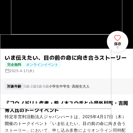
保存
0
いま伝えたい、目の前の命に向き合うストーリー
完全無料
オンラインイベント
2025-4-17(木)
対象年齢
0歳-2歳
3歳-6歳
小学生
中学生･高校生
大人
『コウノドリ』作者・鈴ノ木ユウ氏と小児外科医・吉岡
秀人氏のトークイベント
特定非営利活動法人ジャパンハートは、2025年4月17日（木）
開催のトークイベント「いま伝えたい、目の前の命に向き合う
ストーリー」において、申し込み多数によりオンライン同時配