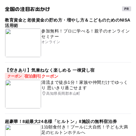
全国の注目お出かけ
教育資金と老後資金の貯め方・増やし方＆こどものためのNISA
活用術
参加無料！プロに学べる！親子のオンライン
セミナー
オンライン
【空きあり】気兼ねなく楽しめる 一棟貸し宿
宿泊割引クーポン
クーポン
清流まで徒歩1分！家族や仲間だけでゆっく
り 思いきり過ごせます
高知県長岡郡本山町
超豪華！8組最大24名様「ヒルトン」8施設の無料宿泊券
1泊朝食付き！プールに大自然！子ども大満
足のヒルトンホテルへ