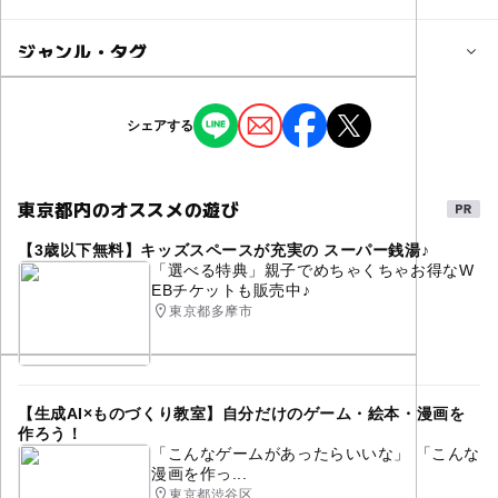
3歳･4歳･5歳･6歳(幼児)
小学生
子供の料金
ジャンル・タグ
予約/応募
3,300円
予約必要
ジャンル
シェアする
ものづくり・学び体験
応募方法
手ぶらで参加可能＊
東京都内のオススメの遊び
タグ
ご予約はInstagram（＠pots _workshop）のDMよりお願
いします
【3歳以下無料】キッズスペースが充実の スーパー銭湯♪
手ぶらOK
おやこDEアート
アートを楽しむ
「選べる特典」親子でめちゃくちゃお得なW
EBチケットも販売中♪
お出かけ親子
ワークショップ
予約ページ
東京都多摩市
予約はこちらから
【生成AI×ものづくり教室】自分だけのゲーム・絵本・漫画を
作ろう！
「こんなゲームがあったらいいな」 「こんな
漫画を作っ...
東京都渋谷区