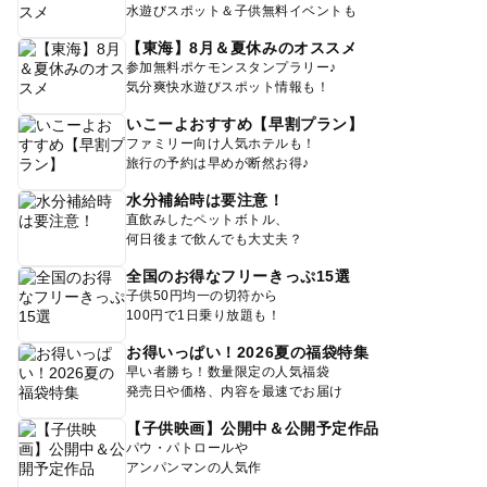
水遊びスポット＆子供無料イベントも
【東海】8月＆夏休みのオススメ
参加無料ポケモンスタンプラリー♪
気分爽快水遊びスポット情報も！
いこーよおすすめ【早割プラン】
ファミリー向け人気ホテルも！
旅行の予約は早めが断然お得♪
水分補給時は要注意！
直飲みしたペットボトル、
何日後まで飲んでも大丈夫？
全国のお得なフリーきっぷ15選
子供50円均一の切符から
100円で1日乗り放題も！
お得いっぱい！2026夏の福袋特集
早い者勝ち！数量限定の人気福袋
発売日や価格、内容を最速でお届け
【子供映画】公開中＆公開予定作品
パウ・パトロールや
アンパンマンの人気作