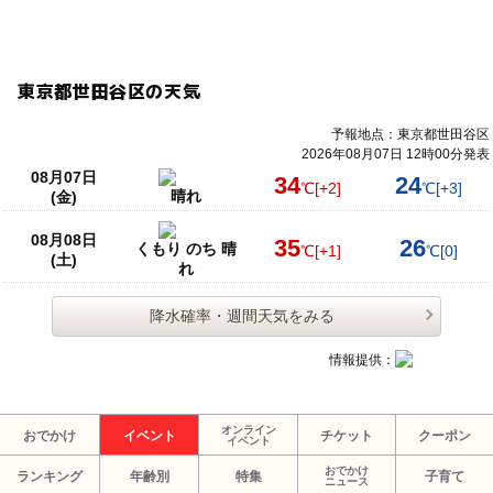
東京都世田谷区の天気
予報地点：東京都世田谷区
2026年08月07日 12時00分発表
08月07日
34
24
℃
[+2]
℃
[+3]
晴れ
(金)
08月08日
35
26
くもり のち 晴
℃
[+1]
℃
[0]
(土)
れ
降水確率・週間天気をみる
情報提供：
オンライン
おでかけ
イベント
チケット
クーポン
イベント
おでかけ
ランキング
年齢別
特集
子育て
ニュース