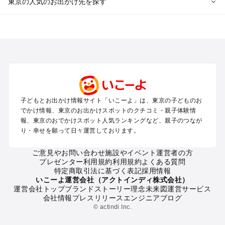
東京の人気のお出かけ先を探す
東京のエリアからプール子ども連れのお出かけスポット
を探す
立川・国分寺・八王子・昭島・多摩のプールお出かけ
お台場・品川・新橋・汐留・豊洲のプールお出かけ
上野・浅草・錦糸町・両国のプールお出かけ
町田・相模原・愛川・上野原のプールお出かけ
渋谷・原宿・恵比寿・中目黒・自由が丘のプールお出かけ
子どもとお出かけ情報サイト「いこーよ」は、東京の子どものお
池袋・赤羽・王子・巣鴨・目白・石神井のプールお出かけ
でかけ情報、東京のお出かけスポットのクチコミ・親子体験情
新宿・高田馬場・代々木・千駄ヶ谷のプールお出かけ
報、東京のおでかけスポット人気ランキングなど、親子のつなが
銀座・丸の内・日本橋・有楽町・築地・月島のプールお出かけ
り・幸せを願って日々運営しております。
吉祥寺・三鷹・中野・高円寺・荻窪・阿佐谷のプールお出かけ
小金井・小平・西東京・東村山・東久留米のプールお出かけ
ご意見やお問い合わせ
施設やイベント運営者の方
プレゼンター利用規約
利用規約
よくある質問
府中・調布・狛江のプールお出かけ
特定商取引法に基づく表記
採用情報
青梅・奥多摩のプールお出かけ
いこーよ運営会社（アクトインディ株式会社）
蒲田・大森・羽田周辺のプールお出かけ
運営会社トップ
ブランドストーリー
理念
未来図
運営サービス
会社情報
プレスリリース
エンジニアブログ
葛西・新木場・亀戸・亀有・柴又のプールお出かけ
© actindi Inc.
北千住・日暮里・荒川のプールお出かけ
二子玉川・三軒茶屋・駒沢・世田谷のプールお出かけ