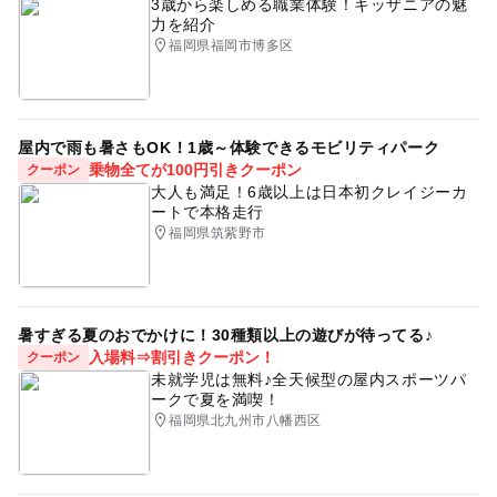
3歳から楽しめる職業体験！キッザニアの魅
力を紹介
福岡県福岡市博多区
屋内で雨も暑さもOK！1歳～体験できるモビリティパーク
乗物全てが100円引きクーポン
クーポン
大人も満足！6歳以上は日本初クレイジーカ
ートで本格走行
福岡県筑紫野市
暑すぎる夏のおでかけに！30種類以上の遊びが待ってる♪
入場料⇒割引きクーポン！
クーポン
未就学児は無料♪全天候型の屋内スポーツパ
ークで夏を満喫！
福岡県北九州市八幡西区