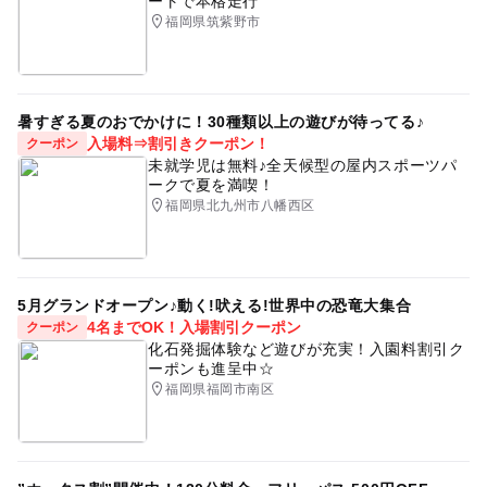
ートで本格走行
福岡県筑紫野市
暑すぎる夏のおでかけに！30種類以上の遊びが待ってる♪
入場料⇒割引きクーポン！
クーポン
未就学児は無料♪全天候型の屋内スポーツパ
ークで夏を満喫！
福岡県北九州市八幡西区
5月グランドオープン♪動く!吠える!世界中の恐竜大集合
4名までOK！入場割引クーポン
クーポン
化石発掘体験など遊びが充実！入園料割引ク
ーポンも進呈中☆
福岡県福岡市南区