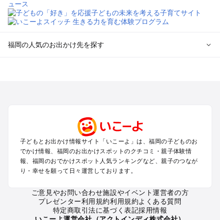
福岡の人気のお出かけ先を探す
福岡のエリアからプール子ども連れのお出かけスポット
を探す
北九州（小倉・門司・八幡）・下関のプールお出かけ
福岡市（博多・天神・海の中道）のプールお出かけ
久留米・筑前・原鶴・筑後川のプールお出かけ
柳川・八女・筑後のプールお出かけ
糸島・前原のプールお出かけ
子どもとお出かけ情報サイト「いこーよ」は、福岡の子どものお
太宰府・宗像のプールお出かけ
でかけ情報、福岡のお出かけスポットのクチコミ・親子体験情
報、福岡のおでかけスポット人気ランキングなど、親子のつなが
福岡の定番お出かけスポット
り・幸せを願って日々運営しております。
福岡の遊園地
ご意見やお問い合わせ
施設やイベント運営者の方
福岡の動物園
プレゼンター利用規約
利用規約
よくある質問
福岡のバーベキュー
特定商取引法に基づく表記
採用情報
福岡の釣り
いこーよ運営会社（アクトインディ株式会社）