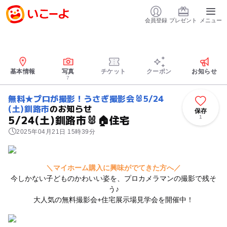
会員登録
プレゼント
メニュー
基本情報
写真
チケット
クーポン
お知らせ
7
無料★プロが撮影！うさぎ撮影会🐰5/24
(土)釧路市
のお知らせ
保存
5/24(土)釧路市🐰🏠住宅
1
2025年04月21日 15時39分
＼マイホーム購入に興味がでてきた方へ／
今しかない子どものかわいい姿を、プロカメラマンの撮影で残そ
う♪
大人気の無料撮影会+住宅展示場見学会を開催中！