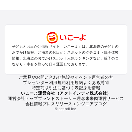
北海道のエリアからプール子ども連れのお出かけスポッ
トを探す
札幌（大通公園・すすきの）周辺のプールお出かけ
旭川・美瑛・層雲峡のプールお出かけ
登別・洞爺湖・苫小牧・室蘭のプールお出かけ
函館・湯の川温泉・大沼・松前のプールお出かけ
帯広・十勝・サホロ・狩勝高原のプールお出かけ
子どもとお出かけ情報サイト「いこーよ」は、北海道の子どもの
千歳・石狩・空知・美唄のプールお出かけ
おでかけ情報、北海道のお出かけスポットのクチコミ・親子体験
小樽・積丹・キロロのプールお出かけ
情報、北海道のおでかけスポット人気ランキングなど、親子のつ
富良野・美瑛・トマム・占冠のプールお出かけ
ながり・幸せを願って日々運営しております。
ニセコ・ルスツのプールお出かけ
知床・ウトロ・羅臼・網走・北見のプールお出かけ
ご意見やお問い合わせ
施設やイベント運営者の方
プレゼンター利用規約
利用規約
よくある質問
釧路・阿寒・屈斜路・川湯・根室のプールお出かけ
特定商取引法に基づく表記
採用情報
えりも・日高・新冠のプールお出かけ
いこーよ運営会社（アクトインディ株式会社）
稚内・宗谷岬・留萌のプールお出かけ
運営会社トップ
ブランドストーリー
理念
未来図
運営サービス
会社情報
プレスリリース
エンジニアブログ
離島（利尻・礼文・天売・焼尻）のプールお出かけ
© actindi Inc.
北海道の定番お出かけスポット
北海道の遊園地