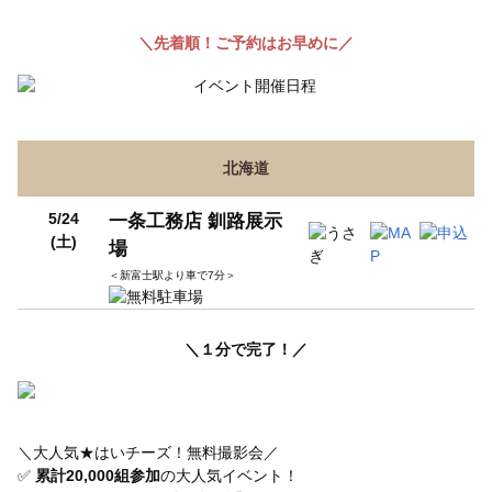
＼先着順！ご予約はお早めに／
北海道
5/24
一条工務店 釧路展示
(土)
場
＜新富士駅より車で7分＞
＼１分で完了！／
＼大人気★はいチーズ！無料撮影会／
✅
累計20,000組参加
の大人気イベント！