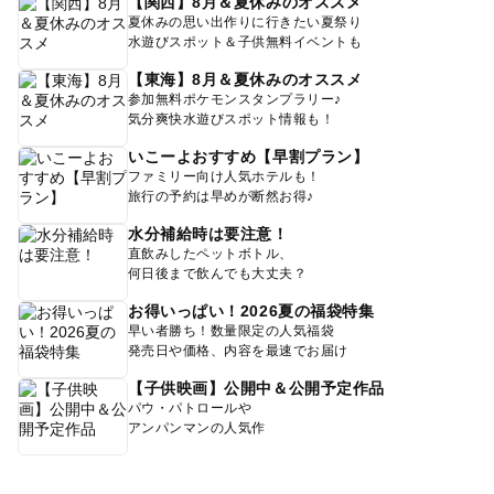
【関西】8月＆夏休みのオススメ
夏休みの思い出作りに行きたい夏祭り
水遊びスポット＆子供無料イベントも
【東海】8月＆夏休みのオススメ
参加無料ポケモンスタンプラリー♪
気分爽快水遊びスポット情報も！
いこーよおすすめ【早割プラン】
ファミリー向け人気ホテルも！
旅行の予約は早めが断然お得♪
水分補給時は要注意！
直飲みしたペットボトル、
何日後まで飲んでも大丈夫？
お得いっぱい！2026夏の福袋特集
早い者勝ち！数量限定の人気福袋
発売日や価格、内容を最速でお届け
【子供映画】公開中＆公開予定作品
パウ・パトロールや
アンパンマンの人気作