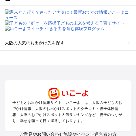
大阪の人気のお出かけ先を探す
大阪のエリアからプール子ども連れのお出かけスポット
を探す
堺・大阪南部（岸和田・関西空港・泉南）のプールお出かけ
高槻・吹田・豊中・茨木・箕面・枚方・伊丹空港のプールお出
かけ
梅田・キタ・淀屋橋・本町・福島のプールお出かけ
東大阪・八尾・寝屋川・守口・門真のプールお出かけ
子どもとお出かけ情報サイト「いこーよ」は、大阪の子どものお
大阪ベイエリア（USJ・南港）のプールお出かけ
でかけ情報、大阪のお出かけスポットのクチコミ・親子体験情
なんば・心斎橋・道頓堀・四ツ橋・ミナミのプールお出かけ
報、大阪のおでかけスポット人気ランキングなど、親子のつなが
天王寺・阿倍野・上本町・長居のプールお出かけ
り・幸せを願って日々運営しております。
大阪城・京橋・鶴見緑地のプールお出かけ
新大阪・江坂・十三のプールお出かけ
ご意見やお問い合わせ
施設やイベント運営者の方