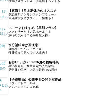
水遊びスポット＆子供無料イベントも
【東海】8月＆夏休みのオススメ
参加無料ポケモンスタンプラリー♪
気分爽快水遊びスポット情報も！
いこーよおすすめ【早割プラン】
ファミリー向け人気ホテルも！
旅行の予約は早めが断然お得♪
水分補給時は要注意！
直飲みしたペットボトル、
何日後まで飲んでも大丈夫？
お得いっぱい！2026夏の福袋特集
早い者勝ち！数量限定の人気福袋
発売日や価格、内容を最速でお届け
【子供映画】公開中＆公開予定作品
パウ・パトロールや
アンパンマンの人気作