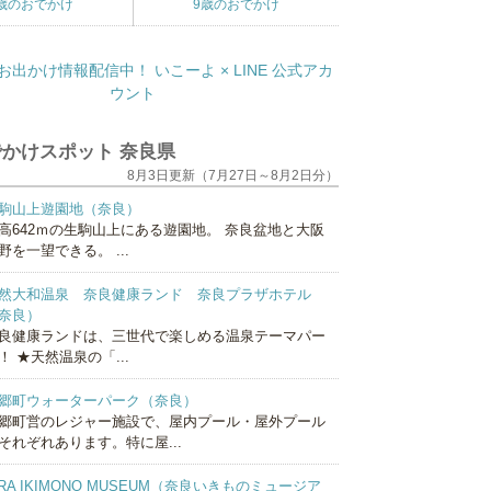
歳のおでかけ
9歳のおでかけ
かけスポット 奈良県
8月3日更新（7月27日～8月2日分）
駒山上遊園地（奈良）
高642ｍの生駒山上にある遊園地。 奈良盆地と大阪
野を一望できる。 ...
然大和温泉 奈良健康ランド 奈良プラザホテル
奈良）
良健康ランドは、三世代で楽しめる温泉テーマパー
！ ★天然温泉の「...
郷町ウォーターパーク（奈良）
郷町営のレジャー施設で、屋内プール・屋外プール
それぞれあります。特に屋...
RA IKIMONO MUSEUM（奈良いきものミュージア