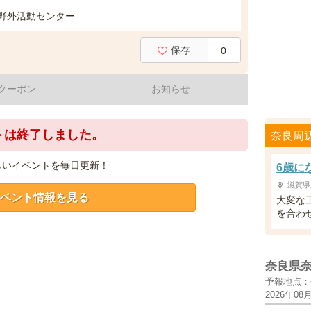
立野外活動センター
保存
0
クーポン
お知らせ
トは終了しました。
奈良周
しいイベントを毎日更新！
6歳に
滋賀県
ベント情報を見る
大変な
を合わ
奈良県
予報地点：
2026年08