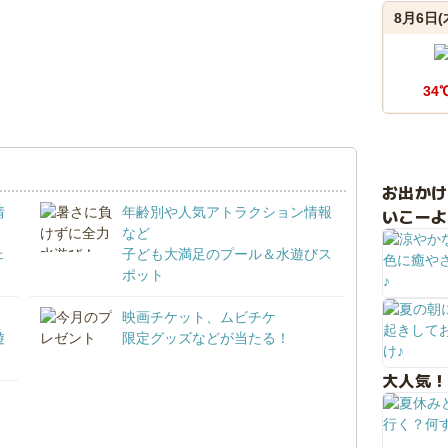
8月6日(
34
お出か
情
年齢別や人気アトラクション情報
いこーよ
など
ェ
子ども大満足のプール＆水遊びス
ポット
映画チケット、ムビチケ
遊
限定グッズなどが当たる！
大人気！
！