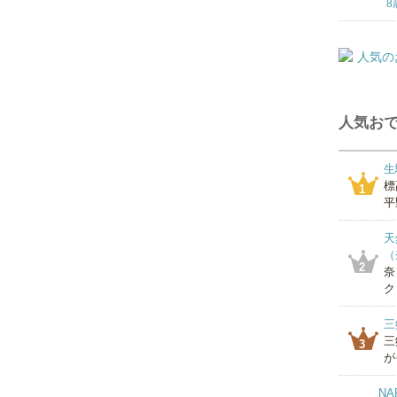
8
人気おで
生
標
1
平
天
（
2
奈
ク
三
三
3
が
NA