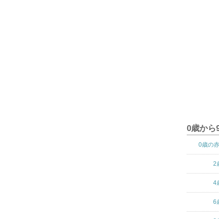
0歳から
0歳の
2
4
6