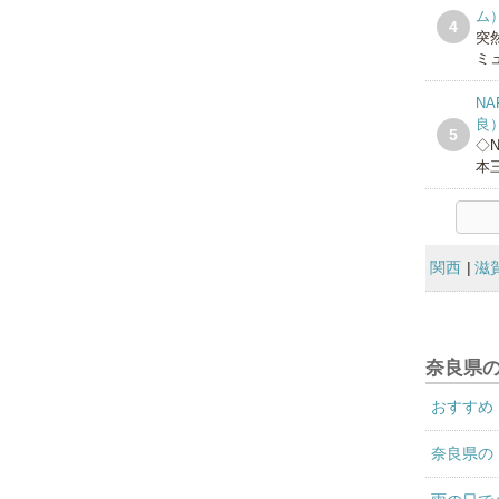
ム
4
突
ミュ
NA
良
5
◇N
本三
関西
滋
奈良県
おすすめ
奈良県の