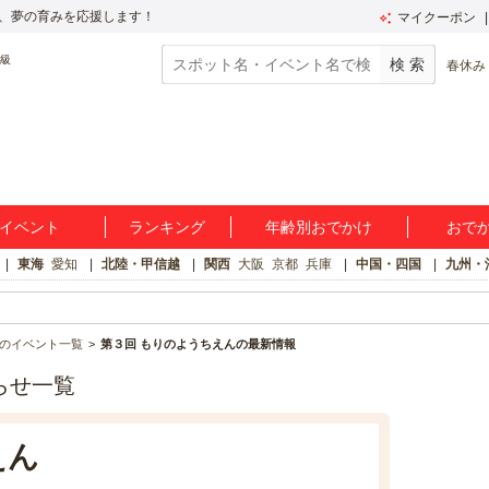
、夢の育みを応援します！
マイクーポン
春休み
イベント
ランキング
年齢別おでかけ
おで
東海
愛知
北陸・甲信越
関西
大阪
京都
兵庫
中国・四国
九州・
のイベント一覧
第３回 もりのようちえんの最新情報
らせ一覧
えん