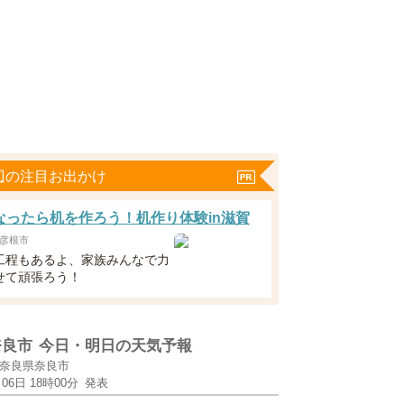
辺の注目お出かけ
なったら机を作ろう！机作り体験in滋賀
彦根市
工程もあるよ、家族みんなで力
せて頑張ろう！
奈良市
今日・明日の天気予報
奈良県奈良市
月06日 18時00分
発表