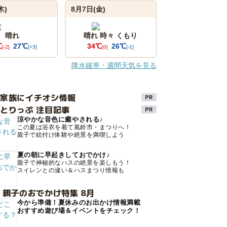
木)
8月7日(金)
晴れ
晴れ 時々 くもり
℃
27℃
34℃
26℃
[-2]
[+3]
[0]
[-1]
降水確率・週間天気を見る
け家族にイチオシ情報
とりっぷ 注目記事
涼やかな音色に癒やされる♪
この夏は浴衣を着て風鈴市・まつりへ！
親子で絵付け体験や絶景を満喫しよう
夏の朝に早起きしておでかけ♪
親子で神秘的なハスの絶景を楽しもう！
スイレンとの違い＆ハスまつり情報も
 親子のおでかけ特集 8月
今から準備！夏休みのお出かけ情報満載
おすすめ遊び場＆イベントをチェック！