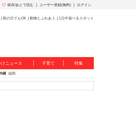
保存/あとで読む
ユーザー登録(無料)
ログイン
雨の日でもOK
動物とふれあう
1日中遊べるスポット
かけニュース
子育て
特集
沖縄
福岡