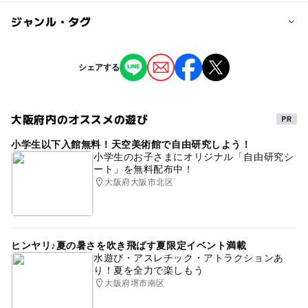
定員
ジャンル・タグ
10人
ジャンル
シェアする
対象年齢
撮影イベント
季節のイベント
ミニイベント
0歳･1歳･2歳の赤ちゃん(乳児･幼児)
3歳･4歳･5歳･6歳(幼児)
大阪府内のオススメの遊び
タグ
予約/応募
小学生以下入館無料！天空美術館で自由研究しよう！
クリスマス
サンタ
サンタクロース
小学生のお子さまにオリジナル「自由研究シ
予約不要
ート」を無料配布中！
大阪府大阪市北区
注意・制限事項
※入館料別途要
ヒンヤリ♪夏の暑さを吹き飛ばす夏限定イベント満載
応募方法
水遊び・アスレチック・アトラクションあ
り！夏を全力で楽しもう
※「ちびっこサンタパレード」へのご参加は事前予約を行
大阪府堺市南区
っていただけます。
詳しくは公式HPをご確認ください。