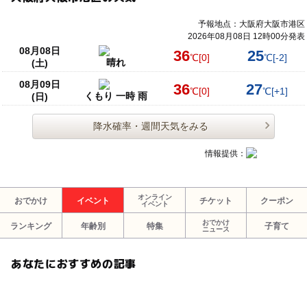
予報地点：大阪府大阪市港区
2026年08月08日 12時00分発表
08月08日
36
25
℃
[0]
℃
[-2]
晴れ
(土)
08月09日
36
27
℃
[0]
℃
[+1]
くもり 一時 雨
(日)
降水確率・週間天気をみる
情報提供：
オンライン
おでかけ
イベント
チケット
クーポン
イベント
おでかけ
ランキング
年齢別
特集
子育て
ニュース
あなたにおすすめの記事