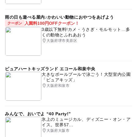
公式HP：https://solaniwa.com/news/christmas25/
雨の日も遊べる屋内♪かわいい動物におやつをあげよう
予約ページ
入園料100円OFFクーポン！
クーポン
3歳以下無料!カメ・うさぎ・モルモット…多
予約はこちらから
くの動物とふれあおう
大阪府堺市美原区
ピュアハートキッズランド エコール和泉中央
大きなボールプールで泳ごう！大型室内公園
「ピュアキッズ」
大阪府和泉市
みんなで、おいでよ “40 Party!”
氷上のミュージカル、ディズニー・オン・ア
イス。世界57...
大阪府大阪市