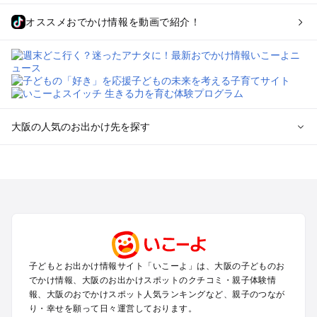
オススメおでかけ情報を動画で紹介！
大阪の人気のお出かけ先を探す
大阪のエリアからプール子ども連れのお出かけスポット
を探す
堺・大阪南部（岸和田・関西空港・泉南）のプールお出かけ
高槻・吹田・豊中・茨木・箕面・枚方・伊丹空港のプールお出
かけ
梅田・キタ・淀屋橋・本町・福島のプールお出かけ
東大阪・八尾・寝屋川・守口・門真のプールお出かけ
子どもとお出かけ情報サイト「いこーよ」は、大阪の子どものお
大阪ベイエリア（USJ・南港）のプールお出かけ
でかけ情報、大阪のお出かけスポットのクチコミ・親子体験情
なんば・心斎橋・道頓堀・四ツ橋・ミナミのプールお出かけ
報、大阪のおでかけスポット人気ランキングなど、親子のつなが
天王寺・阿倍野・上本町・長居のプールお出かけ
り・幸せを願って日々運営しております。