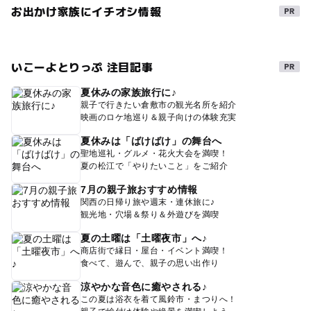
お出かけ家族にイチオシ情報
いこーよとりっぷ 注目記事
夏休みの家族旅行に♪
親子で行きたい倉敷市の観光名所を紹介
映画のロケ地巡り＆親子向けの体験充実
夏休みは「ばけばけ」の舞台へ
聖地巡礼・グルメ・花火大会を満喫！
夏の松江で「やりたいこと」をご紹介
7月の親子旅おすすめ情報
関西の日帰り旅や週末・連休旅に♪
観光地・穴場＆祭り＆外遊びを満喫
夏の土曜は「土曜夜市」へ♪
商店街で縁日・屋台・イベント満喫！
食べて、遊んで、親子の思い出作り
涼やかな音色に癒やされる♪
この夏は浴衣を着て風鈴市・まつりへ！