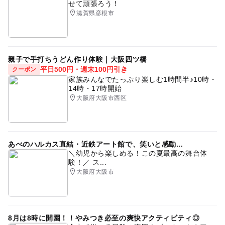
せて頑張ろう！
滋賀県彦根市
親子で手打ちうどん作り体験｜大阪四ツ橋
平日500円・週末100円引き
クーポン
家族みんなでたっぷり楽しむ1時間半♪10時・
14時・17時開始
大阪府大阪市西区
あべのハルカス直結・近鉄アート館で、笑いと感動...
＼幼児から楽しめる！この夏最高の舞台体
験！／ ス...
大阪府大阪市
8月は8時に開園！！やみつき必至の爽快アクティビティ◎