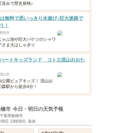
町並みで歴史探検♪
歳は無料で思いっきり水遊び♪巨大迷路で
う！
野田市
じゃぶ池や巨大バケツのシャワ
子さま大はしゃぎ☆
ハートキッズランド コトエ流山おおた
流山市
内公園ピュアキッズ！ 流山お
の森駅から徒歩4分！
船橋市
今日・明日の天気予報
千葉県船橋市
月09日 12時00分
発表