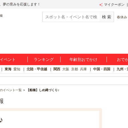
、夢の育みを応援します！
マイクーポン
春休み
イベント
ランキング
年齢別おでかけ
おで
東海
愛知
北陸・甲信越
関西
大阪
京都
兵庫
中国・四国
九州・
のイベント一覧
【船橋】しめ縄づくり♪
報
♪