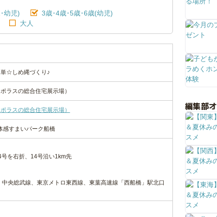
･幼児)
3歳･4歳･5歳･6歳(幼児)
大人
単☆しめ縄づくり♪
（ポラスの総合住宅展示場）
編集部
（ポラスの総合住宅展示場）
9体感すまいパーク船橋
号を右折、14号沿い1km先
・中央総武線、東京メトロ東西線、東葉高速線「西船橋」駅北口