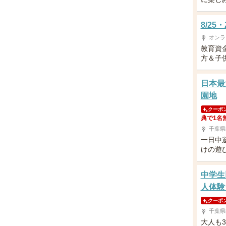
8/2
オンラ
教育資
方＆子供
日本最
園地
クーポ
典で1名
千葉県
一日中
けの遊
中学生
人体験
クーポ
千葉県
大人も