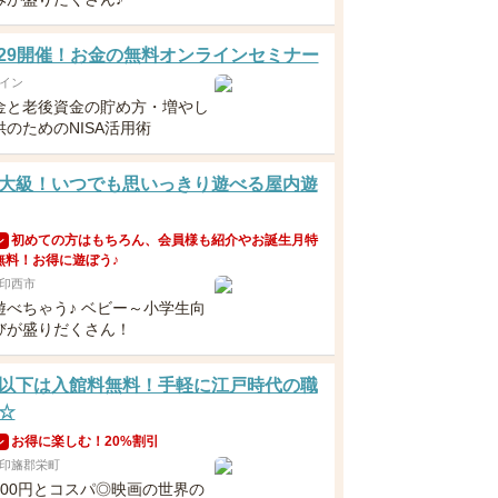
5・29開催！お金の無料オンラインセミナー
イン
金と老後資金の貯め方・増やし
のためのNISA活用術
大級！いつでも思いっきり遊べる屋内遊
初めての方はもちろん、会員様も紹介やお誕生月特
ン
無料！お得に遊ぼう♪
印西市
遊べちゃう♪ ベビー～小学生向
びが盛りだくさん！
以下は入館料無料！手軽に江戸時代の職
☆
お得に楽しむ！20%割引
ン
印旛郡栄町
300円とコスパ◎映画の世界の