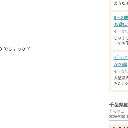
ような
0～2
も遊ぼ
千葉県
じゃぶ
ーでお
がでしょうか？
ピュア
かの森
千葉県
大型室
おたか
千葉県
予報地点：
2026年08