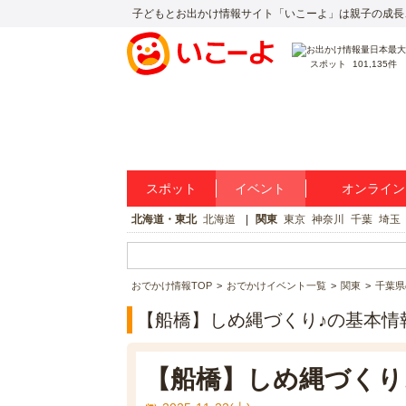
子どもとお出かけ情報サイト「いこーよ」は親子の成長
スポット
101,135件
スポット
イベント
オンライン
北海道・東北
北海道
関東
東京
神奈川
千葉
埼玉
おでかけ情報TOP
おでかけイベント一覧
関東
千葉県
【船橋】しめ縄づくり♪の基本情
【船橋】しめ縄づくり