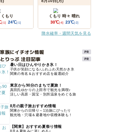
日)
8月10日(月)
くもり
くもり 時々 晴れ
℃
24℃
30℃
23℃
[-1]
[-1]
[-4]
[-2]
降水確率・週間天気を見る
け家族にイチオシ情報
とりっぷ 注目記事
暑い日はひんやりかき氷！
子供が笑顔になる♪ふわふわ天然かき氷
関東の有名＆おすすめ店を厳選紹介
東京から90分のまちで夏旅！
真田氏ゆかりの上田市で観光を満喫♪
涼しい高原・国宝・別所温泉をめぐる旅
8月の親子旅おすすめ情報
関東からの日帰り～1泊旅にぴったり
観光地・穴場＆避暑地や収穫体験も！
【関東】おすすめ夏祭り情報
8月＆夏休みに楽しめる♪