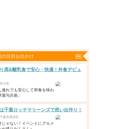
辺の注目お出かけ
り席&離乳食で安心・快適！外食デビュ
市川市
ん連れでも安心して和食を味わ
華屋与兵衛」
は千葉ロッテマリーンズで思い出作り！
千葉市美浜区
けじゃない！イベントにグルメ
みが盛りだくさん♪