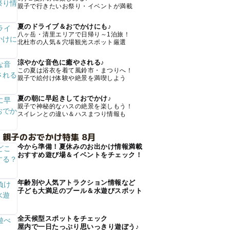
親子で行きたいお祭り・イベントが満載
夏のドライブ＆おでかけにも♪
八ヶ岳・清里エリアで日帰り～1泊旅！
北杜市の人気＆穴場観光スポット厳選
涼やかな音色に癒やされる♪
この夏は浴衣を着て風鈴市・まつりへ！
親子で絵付け体験や絶景を満喫しよう
夏の朝に早起きしておでかけ♪
親子で神秘的なハスの絶景を楽しもう！
スイレンとの違い＆ハスまつり情報も
 親子のおでかけ特集 8月
今から準備！夏休みのお出かけ情報満載
おすすめ遊び場＆イベントをチェック！
年齢別や人気アトラクション情報など
子ども大満足のプール＆水遊びスポット
全天候型スポットをチェック
屋内で一日たっぷり思いっきり遊ぼう♪