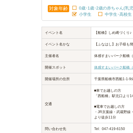
0歳･1歳･2歳の赤ちゃん(乳児
対象年齢
小学生
中学生･高校生
イベント名
【船橋】しめ縄づくり♪
イベント名かな
【ふなはし】お子様も簡
主催者名
体感すまいパーク船橋
開催スポット
体感すまいパーク船橋
開催場所の住所
千葉県船橋市西船1-1-
■車でお越しの方
「西船橋」駅北口より14
交通
■電車でお越しの方
・JR京葉線・武蔵野線
より徒歩11分
問い合わせ先
Tel:
047-419-6150