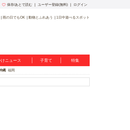
保存/あとで読む
ユーザー登録(無料)
ログイン
雨の日でもOK
動物とふれあう
1日中遊べるスポット
かけニュース
子育て
特集
沖縄
福岡