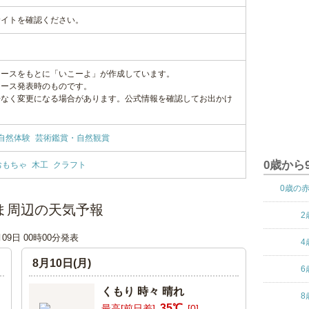
サイトを確認ください。
リースをもとに「いこーよ」が作成しています。
リース発表時のものです。
告なく変更になる場合があります。公式情報を確認してお出かけ
自然体験
芸術鑑賞・自然観賞
0歳から
おもちゃ
木工
クラフト
0歳の
しま周辺の天気予報
2
月09日 00時00分発表
4
8月10日(月)
6
くもり 時々 晴れ
8
35℃
最高[前日差]
[0]