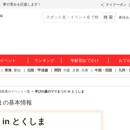
、夢の育みを応援します！
マイクーポン
春休み
イベント
ランキング
年齢別おでかけ
おで
東海
愛知
北陸・甲信越
関西
大阪
京都
兵庫
中国・四国
九州・
徳島県のイベント一覧
学びの森のママまつり in とくしま
しまの基本情報
in とくしま