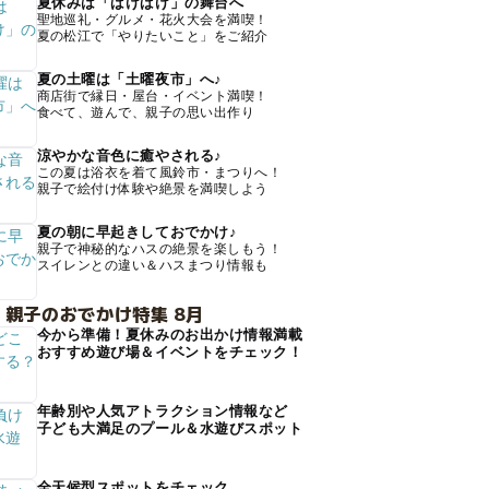
夏休みは「ばけばけ」の舞台へ
聖地巡礼・グルメ・花火大会を満喫！
夏の松江で「やりたいこと」をご紹介
夏の土曜は「土曜夜市」へ♪
商店街で縁日・屋台・イベント満喫！
食べて、遊んで、親子の思い出作り
涼やかな音色に癒やされる♪
この夏は浴衣を着て風鈴市・まつりへ！
親子で絵付け体験や絶景を満喫しよう
夏の朝に早起きしておでかけ♪
親子で神秘的なハスの絶景を楽しもう！
スイレンとの違い＆ハスまつり情報も
 親子のおでかけ特集 8月
今から準備！夏休みのお出かけ情報満載
おすすめ遊び場＆イベントをチェック！
年齢別や人気アトラクション情報など
子ども大満足のプール＆水遊びスポット
全天候型スポットをチェック