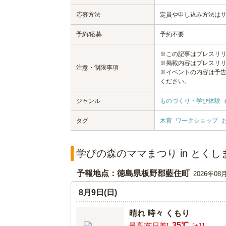
応募方法
定員や申し込み方法は
予約/応募
予約不要
※この記事はプレスリ
※掲載内容はプレスリ
注意・制限事項
※イベントの内容は予
ください。
ジャンル
ものづくり・学び体験
タグ
木育
ワークショップ
学びの森のママまつり in とく
予報地点：徳島県板野郡藍住町
2026年08
8月9日(日)
晴れ 時々 くもり
35℃
最高[前日差]
[+1]