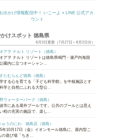
かけスポット 徳島県
8月3日更新（7月27日～8月2日分）
オアヲ ナルト リゾート（徳島）
オアヲ ナルト リゾートは徳島県鳴門・瀬戸内海国
公園内に立つオーシャン...
すたむらんど徳島（徳島）
学する心を育てる「子ども科学館」を中核施設とす
科学と自然にふれる大型公...
野ウォーターパーク（徳島）
波市にある屋外プールです。公共のプールとは思え
い程の充実の施設で、楽し...
きゅうのにわ 徳島店（徳島）
025年10月17日（金）イオンモール徳島に、屋内型こ
の遊び場「ちき...