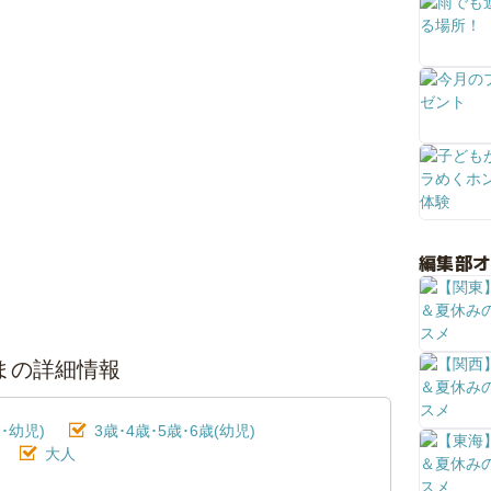
編集部
しまの詳細情報
･幼児)
3歳･4歳･5歳･6歳(幼児)
大人