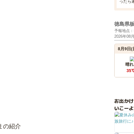
ったら
徳島県
予報地点：
2026年08
8月9日(
晴れ
35
お出か
いこーよ
まの紹介