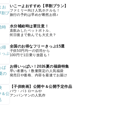
いこーよおすすめ【早割プラン】
ファミリー向け人気ホテルも！
旅行の予約は早めが断然お得♪
水分補給時は要注意！
直飲みしたペットボトル、
何日後まで飲んでも大丈夫？
全国のお得なフリーきっぷ15選
子供50円均一の切符から
100円で1日乗り放題も！
お得いっぱい！2026夏の福袋特集
早い者勝ち！数量限定の人気福袋
発売日や価格、内容を最速でお届け
【子供映画】公開中＆公開予定作品
パウ・パトロールや
アンパンマンの人気作