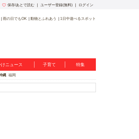
保存/あとで読む
ユーザー登録(無料)
ログイン
雨の日でもOK
動物とふれあう
1日中遊べるスポット
かけニュース
子育て
特集
沖縄
福岡