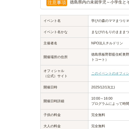
徳島県内の未就学児～小学生と
注意事項
イベント名
学びの森のママまつり i
イベント名かな
まなびのもりのままま
主催者名
NPO法人チルドリン
徳島県板野郡藍住町奥野
開催場所の住所
トコート）
オフィシャル
このイベントのオフィ
（公式）サイト
開催日時
2025/12/13(土)
10:00～16:00
開催日時詳細
プログラムによって時
子供の料金
完全無料
大人の料金
完全無料