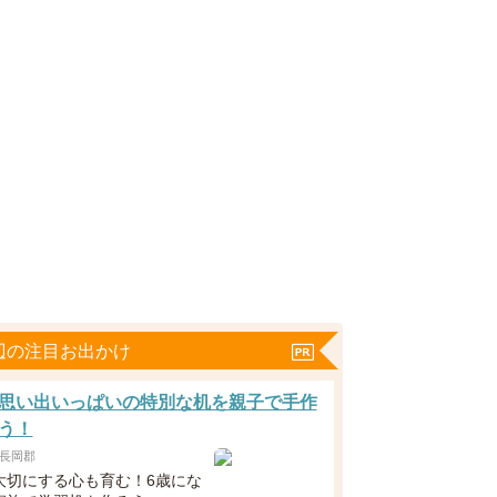
辺の注目お出かけ
思い出いっぱいの特別な机を親子で手作
う！
長岡郡
大切にする心も育む！6歳にな