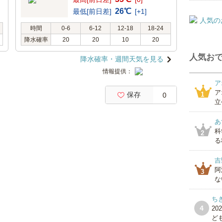
26℃
最低[前日差]
[+1]
時間
0-6
6-12
12-18
18-24
降水確率
20
20
10
20
人気おで
降水確率・週間天気を見る
情報提供：
ア
ア
保存
1
0
立
あ
科
2
る
吉
阿
3
な
ち
4
2
ども