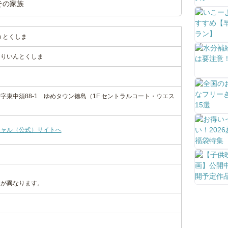
その家族
n とくしま
つりいんとくしま
字東中須88-1 ゆめタウン徳島（1F セントラルコート・ウエス
シャル（公式）サイトへ
間が異なります。