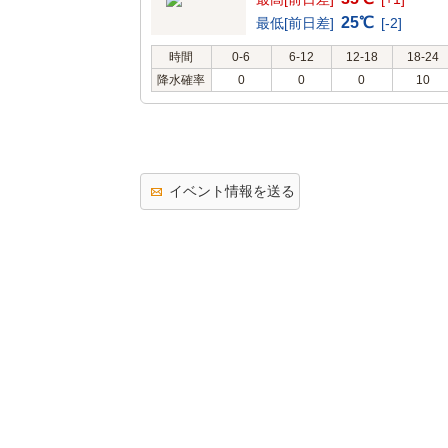
25℃
最低[前日差]
[-2]
時間
0-6
6-12
12-18
18-24
降水確率
0
0
0
10
イベント情報を送る