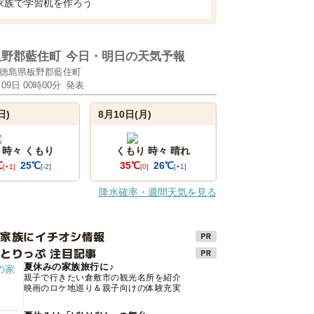
家族で学習机を作ろう
板野郡藍住町
今日・明日の天気予報
徳島県板野郡藍住町
月09日 00時00分
発表
日)
8月10日(月)
 時々 くもり
くもり 時々 晴れ
℃
25℃
35℃
26℃
[+1]
[-2]
[0]
[+1]
降水確率・週間天気を見る
け家族にイチオシ情報
とりっぷ 注目記事
夏休みの家族旅行に♪
親子で行きたい倉敷市の観光名所を紹介
映画のロケ地巡り＆親子向けの体験充実