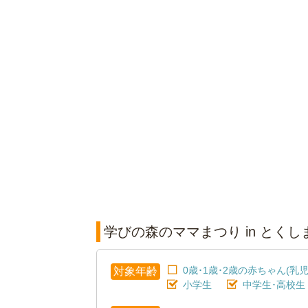
学びの森のママまつり in とく
0歳･1歳･2歳の赤ちゃん(乳児
対象年齢
小学生
中学生･高校生