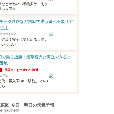
ラなどかわいい動物多数！えさ
験も人気☆
チック迷路など未就学児も遊べるエリア
Qも！
県横浜市緑区
が穴場！安全に楽しめる大満足
がいっぱい
円で乗り放題！浅草観光と両立できるコ
園地
8月限定！お土産10%割引
ン
台東区
完備！再入園OK！駅徒歩5分の
んち
江東区
今日・明日の天気予報
東京都江東区