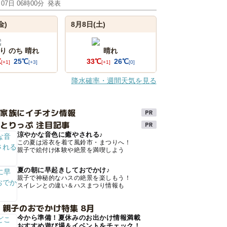
月07日 06時00分
発表
金)
8月8日(土)
り のち 晴れ
晴れ
℃
25℃
33℃
26℃
[+1]
[+3]
[+1]
[0]
降水確率・週間天気を見る
け家族にイチオシ情報
とりっぷ 注目記事
涼やかな音色に癒やされる♪
この夏は浴衣を着て風鈴市・まつりへ！
親子で絵付け体験や絶景を満喫しよう
夏の朝に早起きしておでかけ♪
親子で神秘的なハスの絶景を楽しもう！
スイレンとの違い＆ハスまつり情報も
 親子のおでかけ特集 8月
今から準備！夏休みのお出かけ情報満載
おすすめ遊び場＆イベントをチェック！