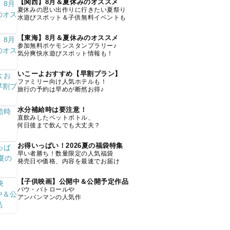
【関西】8月＆夏休みのオススメ
夏休みの思い出作りに行きたい夏祭り
水遊びスポット＆子供無料イベントも
【東海】8月＆夏休みのオススメ
参加無料ポケモンスタンプラリー♪
気分爽快水遊びスポット情報も！
いこーよおすすめ【早割プラン】
ファミリー向け人気ホテルも！
旅行の予約は早めが断然お得♪
水分補給時は要注意！
直飲みしたペットボトル、
何日後まで飲んでも大丈夫？
お得いっぱい！2026夏の福袋特集
早い者勝ち！数量限定の人気福袋
発売日や価格、内容を最速でお届け
【子供映画】公開中＆公開予定作品
パウ・パトロールや
アンパンマンの人気作