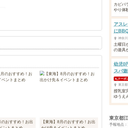
カピバ
やり体
！
アスレ
にBB
神奈川
土曜日
の遊具
幼児0
スパ遊
クーポ
東京都
授乳室
ゆうえ
東京都
月のおすすめ！お出
【東海】8月のおすすめ！お出
予報地点：
ベントまとめ
かけ先＆イベントまとめ