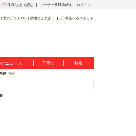
保存/あとで読む
ユーザー登録(無料)
ログイン
雨の日でもOK
動物とふれあう
1日中遊べるスポット
かけニュース
子育て
特集
沖縄
福岡
報