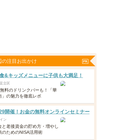
辺の注目お出かけ
食&キッズメニューに子供も大満足！
足立区
下無料のドリンクバーも！「華
衛」の魅力を徹底レポ
5・29開催！お金の無料オンラインセミナー
イン
金と老後資金の貯め方・増やし
のためのNISA活用術