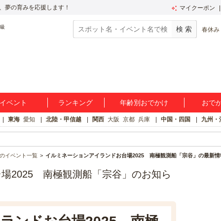
、夢の育みを応援します！
マイクーポン
春休み
イベント
ランキング
年齢別おでかけ
おで
東海
愛知
北陸・甲信越
関西
大阪
京都
兵庫
中国・四国
九州・
のイベント一覧
イルミネーションアイランドお台場2025 南極観測船「宗谷」の最新情
場2025 南極観測船「宗谷」のお知ら