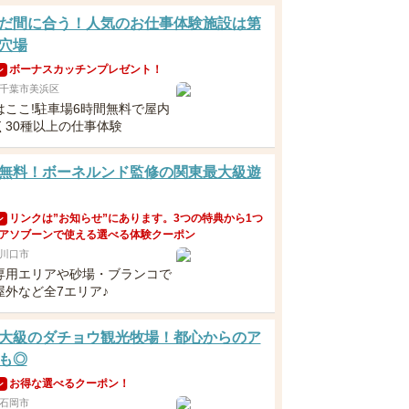
だ間に合う！人気のお仕事体験施設は第
穴場
ボーナスカッチンプレゼント！
ン
千葉市美浜区
はここ!駐車場6時間無料で屋内
く30種以上の仕事体験
無料！ボーネルンド監修の関東最大級遊
リンクは”お知らせ”にあります。3つの特典から1つ
ン
アソブーンで使える選べる体験クーポン
川口市
専用エリアや砂場・ブランコで
屋外など全7エリア♪
大級のダチョウ観光牧場！都心からのア
も◎
お得な選べるクーポン！
ン
石岡市