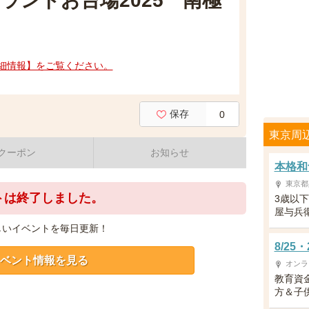
ランドお台場2025 南極
細情報】をご覧ください。
保存
0
東京周
クーポン
お知らせ
本格和
東京都
トは終了しました。
3歳以
屋与兵
しいイベントを毎日更新！
8/2
ベント情報を見る
オンラ
教育資
方＆子供