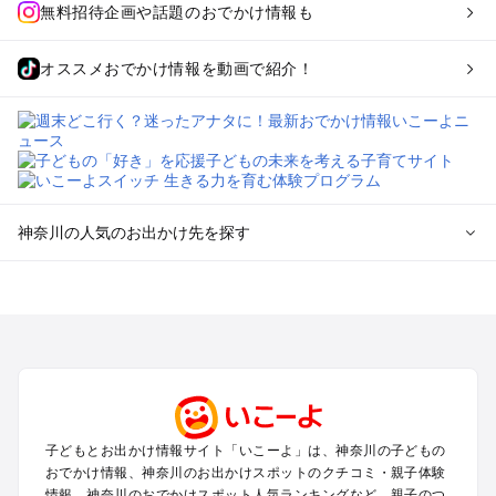
無料招待企画や話題のおでかけ情報も
オススメおでかけ情報を動画で紹介！
神奈川の人気のお出かけ先を探す
神奈川のエリアからプール子ども連れのお出かけスポッ
トを探す
横浜・みなとみらい・中華街・ベイエリア・金沢八景のプール
お出かけ
鎌倉・湘南（藤沢・茅ヶ崎・平塚周辺）のプールお出かけ
小田原・熱海・湯河原・真鶴のプールお出かけ
町田・相模原・愛川・上野原のプールお出かけ
子どもとお出かけ情報サイト「いこーよ」は、神奈川の子どもの
新横浜・港北エリア・日吉・青葉台・鶴見のプールお出かけ
おでかけ情報、神奈川のお出かけスポットのクチコミ・親子体験
川崎のプールお出かけ
情報、神奈川のおでかけスポット人気ランキングなど、親子のつ