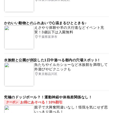
かわいい動物とのふれあいで心温まるひとときを♪
えさやり体験や羊の大行進などイベント充
実！3歳以下は入園無料
千葉県富津市
水族館と公園が併設した1日中遊べる都内の穴場スポット!
魚たちやイルカショーなど水族館を満喫して
外遊びやピクニックも
東京都品川区
究極のドッジボール？！運動神経や体格差関係なし！
お得にあそべる！10%割引
クーポン
親子で大興奮間違いなし！怪我を気にせず思
いっきり遊べる！