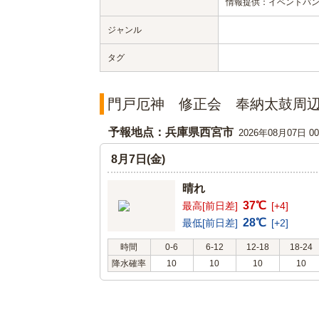
情報提供：イベントバ
ジャンル
タグ
門戸厄神 修正会 奉納太鼓周
予報地点：兵庫県西宮市
2026年08月07日 
8月7日(金)
晴れ
37℃
最高[前日差]
[+4]
28℃
最低[前日差]
[+2]
時間
0-6
6-12
12-18
18-24
降水確率
10
10
10
10