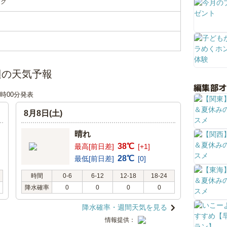
ンク
辺の天気予報
編集部
00時00分発表
8月8日(土)
晴れ
38℃
最高[前日差]
[+1]
28℃
最低[前日差]
[0]
時間
0-6
6-12
12-18
18-24
降水確率
0
0
0
0
降水確率・週間天気を見る
情報提供：