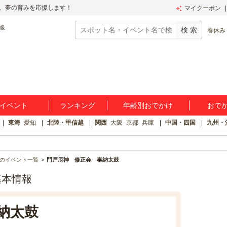
、夢の育みを応援します！
マイクーポン
春休み
イベント
ランキング
年齢別おでかけ
おで
東海
愛知
北陸・甲信越
関西
大阪
京都
兵庫
中国・四国
九州・
のイベント一覧
門戸厄神 修正会 奉納太鼓
基本情報
納太鼓