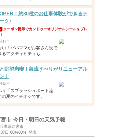
OPEN！約30種のお仕事体験ができるテ
ーク♪
クーポン提示でカンドゥーオリジナルシールをプレ
ン
！
守口市
ない！パパママがお客さん役で
きるアクティビティも
と眺望満喫！急流すべりがリニューアル
ン！
生駒市
べり「スプラッシュボート流
この夏のイチオシです。
西宮市
今日・明日の天気予報
兵庫県西宮市
月07日 00時00分
発表