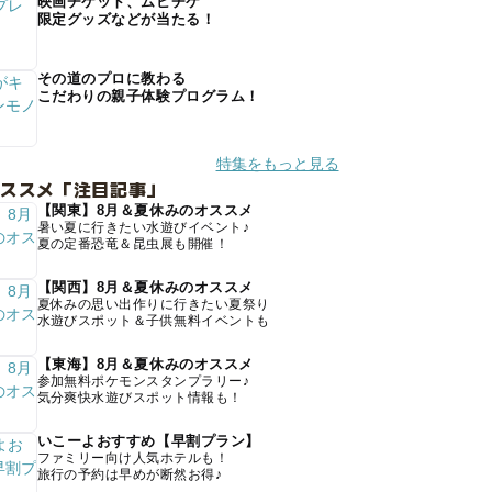
映画チケット、ムビチケ
限定グッズなどが当たる！
その道のプロに教わる
こだわりの親子体験プログラム！
特集をもっと見る
オススメ「注目記事」
【関東】8月＆夏休みのオススメ
暑い夏に行きたい水遊びイベント♪
夏の定番恐竜＆昆虫展も開催！
【関西】8月＆夏休みのオススメ
夏休みの思い出作りに行きたい夏祭り
水遊びスポット＆子供無料イベントも
【東海】8月＆夏休みのオススメ
参加無料ポケモンスタンプラリー♪
気分爽快水遊びスポット情報も！
いこーよおすすめ【早割プラン】
ファミリー向け人気ホテルも！
旅行の予約は早めが断然お得♪