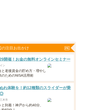
辺の注目お出かけ
5・29開催！お金の無料オンラインセミナー
イン
金と老後資金の貯め方・増やし
のためのNISA活用術
ぬれ体験を！約12種類のスライダーが乗
◎
三木市
ッと到着！神戸から約40分、
ら約60分！