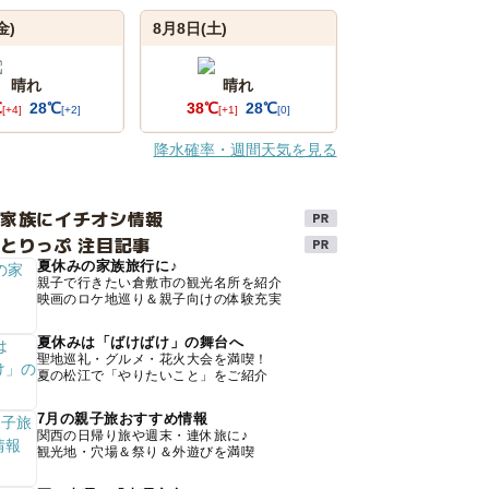
金)
8月8日(土)
晴れ
晴れ
℃
28℃
38℃
28℃
[+4]
[+2]
[+1]
[0]
降水確率・週間天気を見る
け家族にイチオシ情報
とりっぷ 注目記事
夏休みの家族旅行に♪
親子で行きたい倉敷市の観光名所を紹介
映画のロケ地巡り＆親子向けの体験充実
夏休みは「ばけばけ」の舞台へ
聖地巡礼・グルメ・花火大会を満喫！
夏の松江で「やりたいこと」をご紹介
7月の親子旅おすすめ情報
関西の日帰り旅や週末・連休旅に♪
観光地・穴場＆祭り＆外遊びを満喫