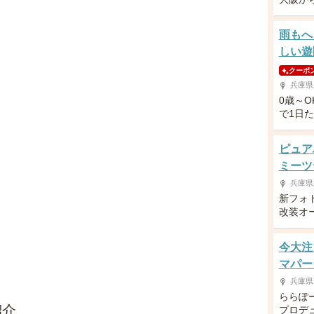
雨もへ
しい遊
クーポ
兵庫県
0歳～
で1日
ピュア
ミーツ
兵庫県
新フォ
改装オ
今大注
マパー
兵庫県
ららぽ
紹介
プロデ