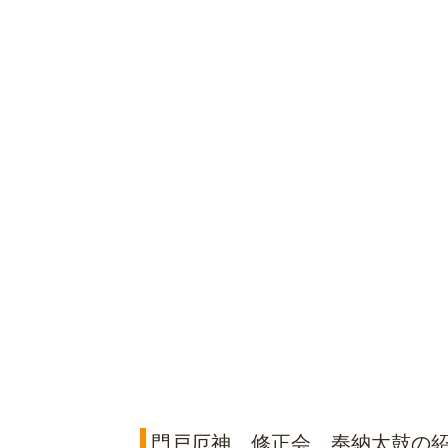
門戸厄神 修正会 奉納太鼓の