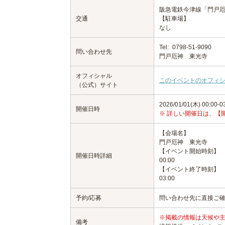
阪急電鉄今津線「門戸厄
交通
【駐車場】
なし
Tel:
0798-51-9090
問い合わせ先
門戸厄神 東光寺
オフィシャル
このイベントのオフィ
（公式）サイト
2026/01/01(木) 00:00-0
開催日時
※ 詳しい開催日は、【
【会場名】
門戸厄神 東光寺
【イベント開始時刻】
開催日時詳細
00:00
【イベント終了時刻】
03:00
予約/応募
問い合わせ先に直接ご
※掲載の情報は天候や
備考