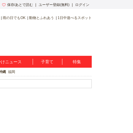
保存/あとで読む
ユーザー登録(無料)
ログイン
雨の日でもOK
動物とふれあう
1日中遊べるスポット
かけニュース
子育て
特集
沖縄
福岡