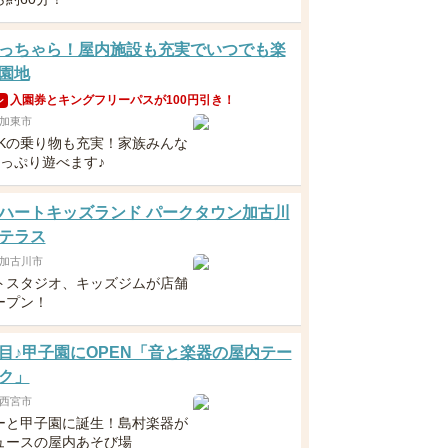
っちゃら！屋内施設も充実でいつでも楽
園地
入園券とキングフリーパスが100円引き！
ン
加東市
OKの乗り物も充実！家族みんな
たっぷり遊べます♪
ハートキッズランド パークタウン加古川
テラス
加古川市
トスタジオ、キッズジムが店舗
ープン！
目♪甲子園にOPEN「音と楽器の屋内テー
ク」
西宮市
ーと甲子園に誕生！島村楽器が
ュースの屋内あそび場