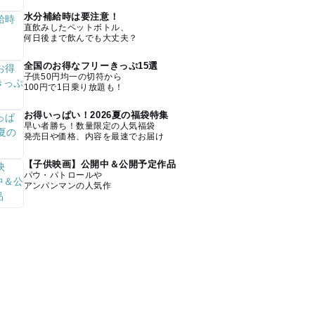
水分補給時は要注意！
直飲みしたペットボトル、
何日後まで飲んでも大丈夫？
全国のお得なフリーきっぷ15選
子供50円均一の切符から
100円で1日乗り放題も！
お得いっぱい！2026夏の福袋特集
早い者勝ち！数量限定の人気福袋
発売日や価格、内容を最速でお届け
【子供映画】公開中＆公開予定作品
パウ・パトロールや
アンパンマンの人気作