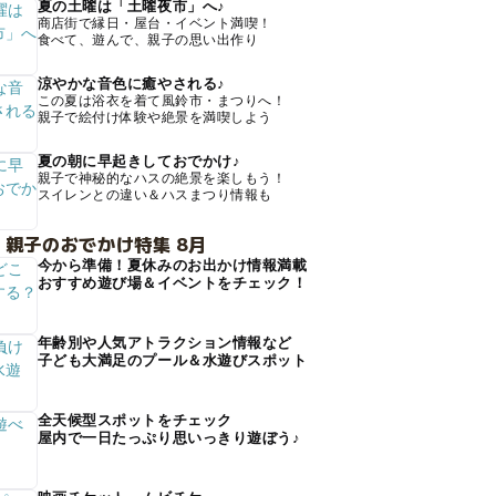
夏の土曜は「土曜夜市」へ♪
商店街で縁日・屋台・イベント満喫！
食べて、遊んで、親子の思い出作り
涼やかな音色に癒やされる♪
この夏は浴衣を着て風鈴市・まつりへ！
親子で絵付け体験や絶景を満喫しよう
夏の朝に早起きしておでかけ♪
親子で神秘的なハスの絶景を楽しもう！
スイレンとの違い＆ハスまつり情報も
 親子のおでかけ特集 8月
今から準備！夏休みのお出かけ情報満載
おすすめ遊び場＆イベントをチェック！
年齢別や人気アトラクション情報など
子ども大満足のプール＆水遊びスポット
全天候型スポットをチェック
屋内で一日たっぷり思いっきり遊ぼう♪