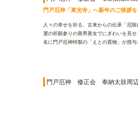
門戸厄神「東光寺」へ新年のご挨拶を
人々の幸せを祈る、古来からの伝承「厄除
運の祈願参りの善男善女でにぎわいを見せる
名に門戸厄神特製の「えとの置物」が授与
門戸厄神 修正会 奉納太鼓周