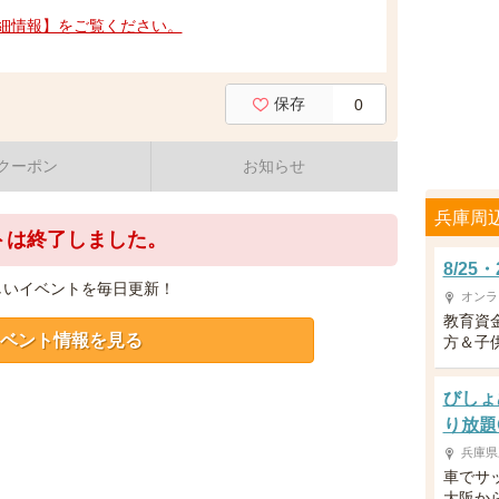
細情報】をご覧ください。
保存
0
クーポン
お知らせ
兵庫周
トは終了しました。
8/2
しいイベントを毎日更新！
オンラ
教育資
ベント情報を見る
方＆子供
びしょ
り放題
兵庫県
車でサ
大阪か