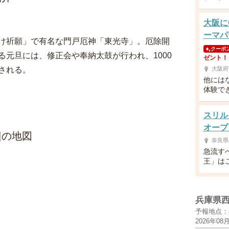
大阪に
ーマパ
け祈願」で有名な門戸厄神「東光寺」。厄除開
クーポ
元旦には、修正会や奉納太鼓が行われ、1000
ゼント！
される。
大阪府
他には
体験で
スリル
オープ
辺の地図
奈良県
急流す
王」は
兵庫県
予報地点：
2026年08