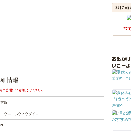
8月7日(
37
お出か
いこーよ
詳細情報
先に直接ご確認ください。
納太鼓
ショウエ ホウノウダイコ
26