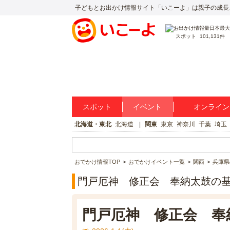
子どもとお出かけ情報サイト「いこーよ」は親子の成長
スポット
101,131件
スポット
イベント
オンライン
北海道・東北
北海道
関東
東京
神奈川
千葉
埼玉
おでかけ情報TOP
おでかけイベント一覧
関西
兵庫県
門戸厄神 修正会 奉納太鼓の
門戸厄神 修正会 奉