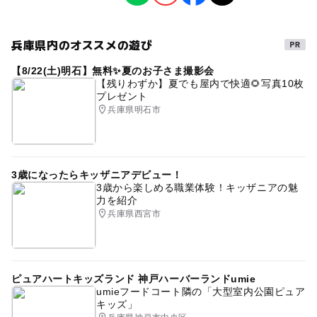
ものづくり・学び体験
大人の料金
200円
兵庫県内のオススメの遊び
タグ
大人の料金詳細
【8/22(土)明石】無料✨夏のお子さま撮影会
おにぎり
食育
【残りわずか】夏でも屋内で快適🌻写真10枚
中学生以上からいただきます
プレゼント
兵庫県明石市
3歳になったらキッザニアデビュー！
3歳から楽しめる職業体験！キッザニアの魅
力を紹介
兵庫県西宮市
ピュアハートキッズランド 神戸ハーバーランドumie
umieフードコート隣の「大型室内公園ピュア
キッズ」