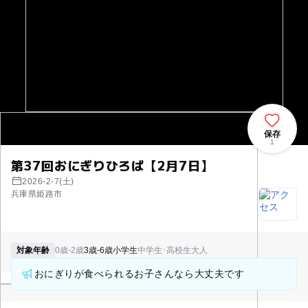
保存
1
第37回おにぎりひろば【2月7日】
2026-2-7(土)
兵庫県姫路市
対象年齢
0歳-2歳
3歳-6歳
小学生
中学生･高校生
大人
おにぎりが食べられるお子さんなら大丈夫です