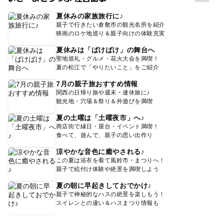
夏休みの家族旅行に♪
親子で行きたい倉敷市の観光名所を紹介
映画のロケ地巡り＆親子向けの体験充実
夏休みは「ばけばけ」の舞台へ
聖地巡礼・グルメ・花火大会を満喫！
夏の松江で「やりたいこと」をご紹介
7月の親子旅おすすめ情報
関西の日帰り旅や週末・連休旅に♪
観光地・穴場＆祭り＆外遊びを満喫
夏の土曜は「土曜夜市」へ♪
商店街で縁日・屋台・イベント満喫！
食べて、遊んで、親子の思い出作り
涼やかな音色に癒やされる♪
この夏は浴衣を着て風鈴市・まつりへ！
親子で絵付け体験や絶景を満喫しよう
夏の朝に早起きしておでかけ♪
親子で神秘的なハスの絶景を楽しもう！
スイレンとの違い＆ハスまつり情報も