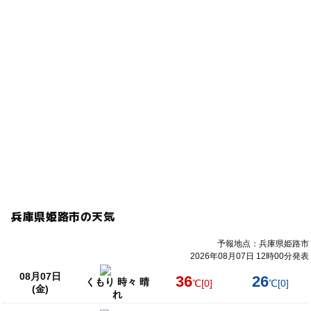
兵庫県姫路市の天気
予報地点：兵庫県姫路市
2026年08月07日 12時00分発表
08月07日
36
26
くもり 時々 晴
℃
[0]
℃
[0]
(金)
れ