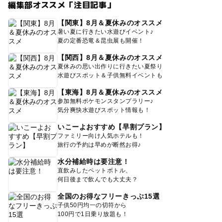
編集部オススメ「注目記事」
【関東】8月＆夏休みのオススメ
暑い夏に行きたい水遊びイベント♪
夏の定番恐竜＆昆虫展も開催！
【関西】8月＆夏休みのオススメ
夏休みの思い出作りに行きたい夏祭り
水遊びスポット＆子供無料イベントも
【東海】8月＆夏休みのオススメ
参加無料ポケモンスタンプラリー♪
気分爽快水遊びスポット情報も！
いこーよおすすめ【早割プラン】
ファミリー向け人気ホテルも！
旅行の予約は早めが断然お得♪
水分補給時は要注意！
直飲みしたペットボトル、
何日後まで飲んでも大丈夫？
全国のお得なフリーきっぷ15選
子供50円均一の切符から
100円で1日乗り放題も！