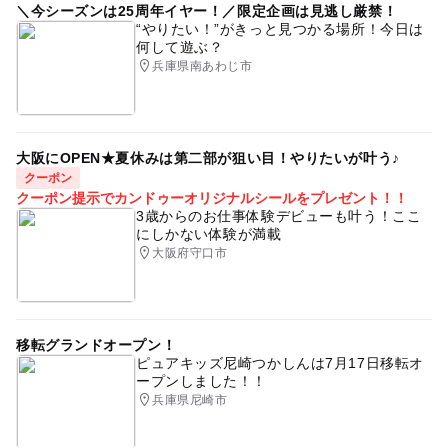
＼今シーズンは25周年イヤー！／限定企画は見逃し厳禁！
“やりたい！”がきっと見つかる場所！今日は
何して遊ぶ？
兵庫県南あわじ市
大阪にOPEN★夏休みは第二部が狙い目！やりたいが叶う♪
クーポン
クーポン提示でカンドゥーオリジナルシールをプレゼント！！
3歳からのお仕事体験デビューも叶う！ここ
にしかない体験が満載
大阪府守口市
移転グランドオープン！
ピュアキッズ尼崎つかしんは7月17日移転オ
ープンしました！！
兵庫県尼崎市