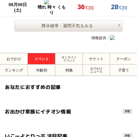
08月08日
36
28
晴れ 時々 くも
℃
[0]
℃
[0]
(土)
り
降水確率・週間天気をみる
情報提供：
オンライン
おでかけ
イベント
チケット
クーポン
イベント
おでかけ
ランキング
年齢別
特集
子育て
ニュース
あなたにおすすめの記事
お出かけ家族にイチオシ情報
いこーよとりっぷ 注目記事