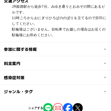
交通アクセス
JR姫路駅から徒歩7分。みゆき通りとおみぞの間にあるビ
ルです。
11時ごろからおにぎりひろばののぼりを立てるので目印に
してください。
駐輪場はございません。自転車でお越しの場合はお近くの
駐輪場にお停めください。
参加に関する情報
対象年齢
料金案内
3歳･4歳･5歳･6歳(幼児)
小学生
子供の料金
感染症対策
予約/応募
無料
予約不要
ジャンル・タグ
当イベントでは以下の対策を行っております。
子供の料金詳細
・スタッフはマスクを着用しています
小学生以下無料
ジャンル
・入場時のアルコール消毒を実施しています
シェアする