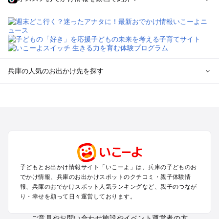
兵庫の人気のお出かけ先を探す
兵庫のエリアからプール子ども連れのお出かけスポット
を探す
神戸・有馬・六甲山・西宮・明石のプールお出かけ
姫路・加古川・播磨・赤穂のプールお出かけ
尼崎・宝塚・芦屋・三田のプールお出かけ
淡路島のプールお出かけ
城崎・豊岡・竹野のプールお出かけ
子どもとお出かけ情報サイト「いこーよ」は、兵庫の子どものお
神鍋・養父・和田山・鉢伏のプールお出かけ
でかけ情報、兵庫のお出かけスポットのクチコミ・親子体験情
香住・湯村・浜坂のプールお出かけ
報、兵庫のおでかけスポット人気ランキングなど、親子のつなが
り・幸せを願って日々運営しております。
兵庫の定番お出かけスポット
ご意見やお問い合わせ
施設やイベント運営者の方