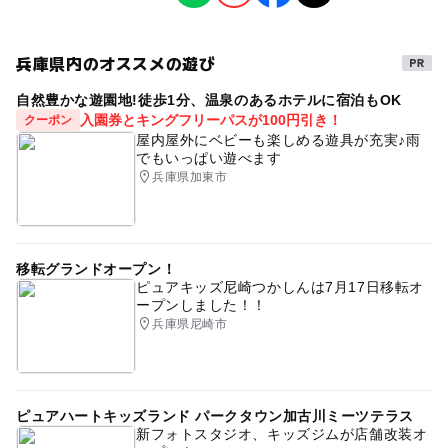
ものづくり・学び体験
大人の料金
200円
兵庫県内のオススメの遊び
タグ
大人の料金詳細
自然豊かな遊園地!徒歩1分、温泉のあるホテルに宿泊もOK
おにぎり
食育
入園券とキングフリーパスが100円引き！
クーポン
中学生以上からいただきます
屋内屋外にベビーも楽しめる遊具が充実♪雨
でもいっぱい遊べます
兵庫県加東市
移転グランドオープン！
ピュアキッズ尼崎つかしんは7月17日移転オ
ープンしました！！
兵庫県尼崎市
ピュアハートキッズランド パークタウン加古川ミーツテラス
新フォトスタジオ、キッズジムが店舗改装オ