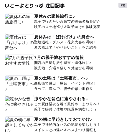
いこーよとりっぷ 注目記事
夏休みの家族旅行に♪
親子で行きたい倉敷市の観光名所を紹介
映画のロケ地巡り＆親子向けの体験充実
夏休みは「ばけばけ」の舞台へ
聖地巡礼・グルメ・花火大会を満喫！
夏の松江で「やりたいこと」をご紹介
7月の親子旅おすすめ情報
関西の日帰り旅や週末・連休旅に♪
観光地・穴場＆祭り＆外遊びを満喫
夏の土曜は「土曜夜市」へ♪
商店街で縁日・屋台・イベント満喫！
食べて、遊んで、親子の思い出作り
涼やかな音色に癒やされる♪
この夏は浴衣を着て風鈴市・まつりへ！
親子で絵付け体験や絶景を満喫しよう
夏の朝に早起きしておでかけ♪
親子で神秘的なハスの絶景を楽しもう！
スイレンとの違い＆ハスまつり情報も