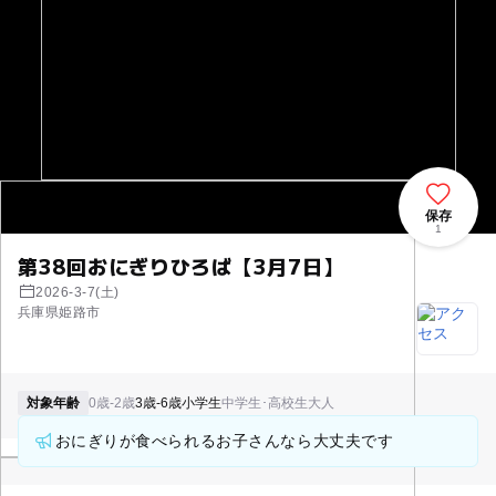
保存
1
第38回おにぎりひろば【3月7日】
2026-3-7(土)
兵庫県姫路市
対象年齢
0歳-2歳
3歳-6歳
小学生
中学生･高校生
大人
おにぎりが食べられるお子さんなら大丈夫です