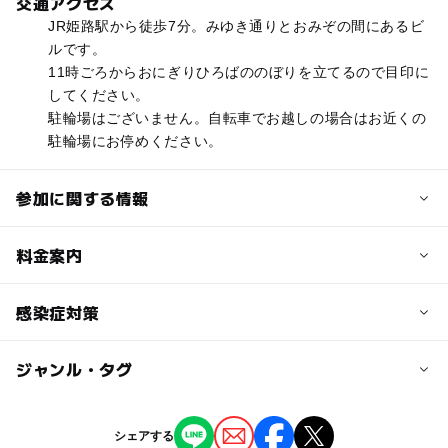
交通アクセス
JR姫路駅から徒歩7分。みゆき通りとおみぞの間にあるビ
ルです。
11時ごろからおにぎりひろばののぼりを立てるので目印に
してください。
駐輪場はございません。自転車でお越しの場合はお近くの
駐輪場にお停めください。
参加に関する情報
対象年齢
料金案内
3歳･4歳･5歳･6歳(幼児)
小学生
子供の料金
感染症対策
予約/応募
無料
予約不要
ジャンル・タグ
当イベントでは以下の対策を行っております。
子供の料金詳細
・スタッフはマスクを着用しています
小学生以下無料
ジャンル
・入場時のアルコール消毒を実施しています
シェアする