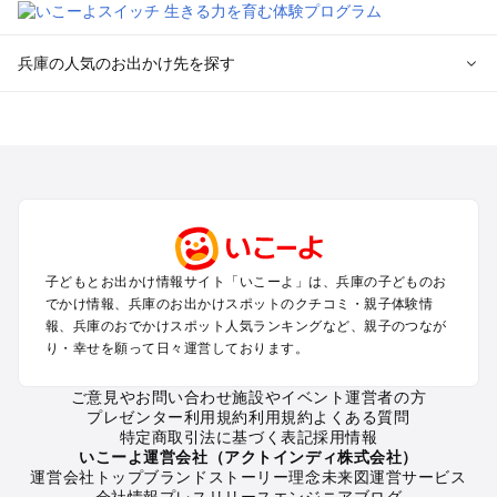
兵庫の人気のお出かけ先を探す
兵庫のエリアからプール子ども連れのお出かけスポット
を探す
神戸・有馬・六甲山・西宮・明石のプールお出かけ
姫路・加古川・播磨・赤穂のプールお出かけ
尼崎・宝塚・芦屋・三田のプールお出かけ
淡路島のプールお出かけ
城崎・豊岡・竹野のプールお出かけ
子どもとお出かけ情報サイト「いこーよ」は、兵庫の子どものお
神鍋・養父・和田山・鉢伏のプールお出かけ
でかけ情報、兵庫のお出かけスポットのクチコミ・親子体験情
香住・湯村・浜坂のプールお出かけ
報、兵庫のおでかけスポット人気ランキングなど、親子のつなが
り・幸せを願って日々運営しております。
兵庫の定番お出かけスポット
ご意見やお問い合わせ
施設やイベント運営者の方
兵庫の遊園地
プレゼンター利用規約
利用規約
よくある質問
兵庫の動物園
特定商取引法に基づく表記
採用情報
兵庫のバーベキュー
いこーよ運営会社（アクトインディ株式会社）
運営会社トップ
ブランドストーリー
理念
未来図
運営サービス
兵庫の釣り