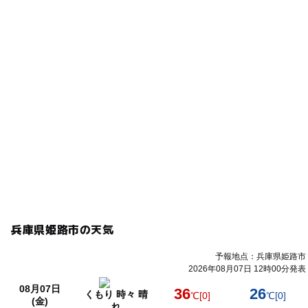
兵庫県姫路市の天気
予報地点：兵庫県姫路市
2026年08月07日 12時00分発表
08月07日
36
26
くもり 時々 晴
℃
[0]
℃
[0]
(金)
れ