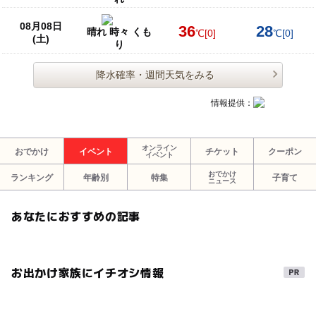
08月08日
36
28
晴れ 時々 くも
℃
[0]
℃
[0]
(土)
り
降水確率・週間天気をみる
情報提供：
オンライン
おでかけ
イベント
チケット
クーポン
イベント
おでかけ
ランキング
年齢別
特集
子育て
ニュース
あなたにおすすめの記事
お出かけ家族にイチオシ情報