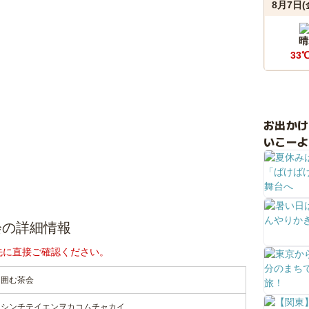
8月7日(
晴
33
お出か
いこーよ
会の詳細情報
先に直接ご確認ください。
を囲む茶会
ノシンチテイエンヲカコムチャカイ