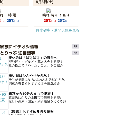
金)
8月8日(土)
れ 一時 雨
晴れ 時々 くもり
℃
25℃
35℃
25℃
[+2]
[+2]
[+2]
[0]
降水確率・週間天気を見る
け家族にイチオシ情報
とりっぷ 注目記事
夏休みは「ばけばけ」の舞台へ
聖地巡礼・グルメ・花火大会を満喫！
夏の松江で「やりたいこと」をご紹介
暑い日はひんやりかき氷！
子供が笑顔になる♪ふわふわ天然かき氷
関東の有名＆おすすめ店を厳選紹介
東京から90分のまちで夏旅！
真田氏ゆかりの上田市で観光を満喫♪
涼しい高原・国宝・別所温泉をめぐる旅
【関東】おすすめ夏祭り情報