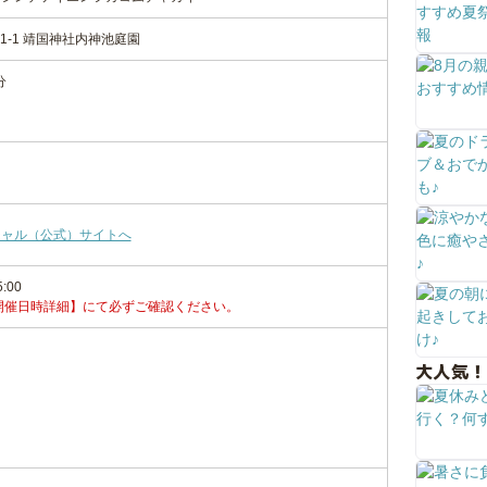
1-1 靖国神社内神池庭園
分
シャル（公式）サイトへ
5:00
開催日時詳細】にて必ずご確認ください。
大人気！