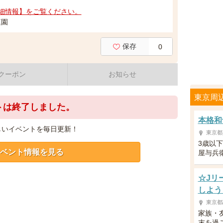
細情報】をご覧ください。
庭園
保存
0
クーポン
お知らせ
東京周
トは終了しました。
本格和
しいイベントを毎日更新！
東京都
3歳以
ベント情報を見る
屋与兵
☆Jリ
しよう
東京都
家族・
末を過