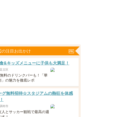
辺の注目お出かけ
食&キッズメニューに子供も大満足！
足立区
下無料のドリンクバーも！「華
衛」の魅力を徹底レポ
ーグ無料招待☆スタジアムの熱狂を体感
！
調布市
友人とサッカー観戦で最高の週
ごす！