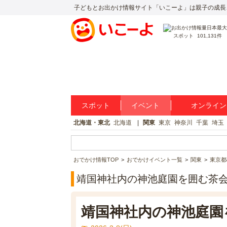
子どもとお出かけ情報サイト「いこーよ」は親子の成長
スポット
101,131件
スポット
イベント
オンライン
北海道・東北
北海道
関東
東京
神奈川
千葉
埼玉
おでかけ情報TOP
おでかけイベント一覧
関東
東京都
靖国神社内の神池庭園を囲む茶
靖国神社内の神池庭園