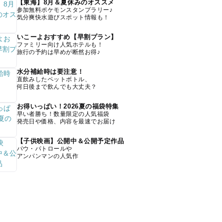
【東海】8月＆夏休みのオススメ
参加無料ポケモンスタンプラリー♪
気分爽快水遊びスポット情報も！
いこーよおすすめ【早割プラン】
ファミリー向け人気ホテルも！
旅行の予約は早めが断然お得♪
水分補給時は要注意！
直飲みしたペットボトル、
何日後まで飲んでも大丈夫？
お得いっぱい！2026夏の福袋特集
早い者勝ち！数量限定の人気福袋
発売日や価格、内容を最速でお届け
【子供映画】公開中＆公開予定作品
パウ・パトロールや
アンパンマンの人気作