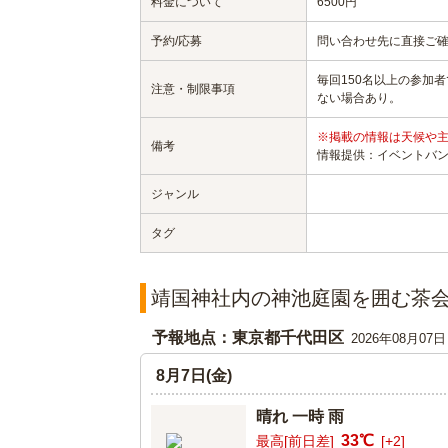
料金について
6500円
予約/応募
問い合わせ先に直接ご
毎回150名以上の参加
注意・制限事項
ない場合あり。
※掲載の情報は天候や
備考
情報提供：イベントバ
ジャンル
タグ
靖国神社内の神池庭園を囲む茶
予報地点：東京都千代田区
2026年08月07
8月7日(金)
晴れ 一時 雨
33℃
最高[前日差]
[+2]