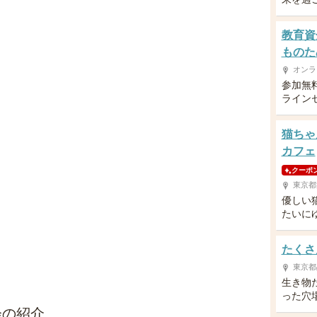
教育資
ものた
オンラ
参加無
ライン
猫ちゃ
カフェ
クーポ
東京都
優しい
たいに
たくさ
東京都
生き物
った穴
会の紹介