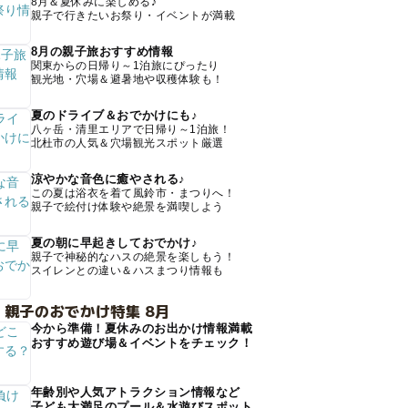
8月＆夏休みに楽しめる♪
親子で行きたいお祭り・イベントが満載
8月の親子旅おすすめ情報
関東からの日帰り～1泊旅にぴったり
観光地・穴場＆避暑地や収穫体験も！
夏のドライブ＆おでかけにも♪
八ヶ岳・清里エリアで日帰り～1泊旅！
北杜市の人気＆穴場観光スポット厳選
涼やかな音色に癒やされる♪
この夏は浴衣を着て風鈴市・まつりへ！
親子で絵付け体験や絶景を満喫しよう
夏の朝に早起きしておでかけ♪
親子で神秘的なハスの絶景を楽しもう！
スイレンとの違い＆ハスまつり情報も
 親子のおでかけ特集 8月
今から準備！夏休みのお出かけ情報満載
おすすめ遊び場＆イベントをチェック！
年齢別や人気アトラクション情報など
子ども大満足のプール＆水遊びスポット