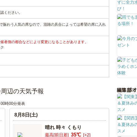
確認ください。
者で賑わう人気の席なので、混雑の具合によっては希望の席に入れ
主催者側の都合などにより変更になることがあります。
ンク
編集部
会周辺の天気予報
日 00時00分発表
8月8日(土)
晴れ 時々 くもり
35℃
最高[前日差]
[+2]