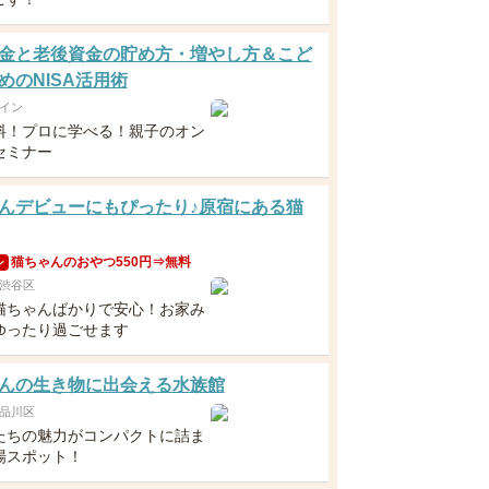
金と老後資金の貯め方・増やし方＆こど
めのNISA活用術
イン
料！プロに学べる！親子のオン
セミナー
んデビューにもぴったり♪原宿にある猫
猫ちゃんのおやつ550円⇒無料
ン
渋谷区
猫ちゃんばかりで安心！お家み
ゆったり過ごせます
んの生き物に出会える水族館
品川区
たちの魅力がコンパクトに詰ま
場スポット！