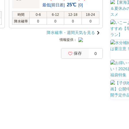
25℃
最低[前日差]
[0]
時間
0-6
6-12
12-18
18-24
降水確率
0
0
0
0
降水確率・週間天気を見る
情報提供：
保存
0