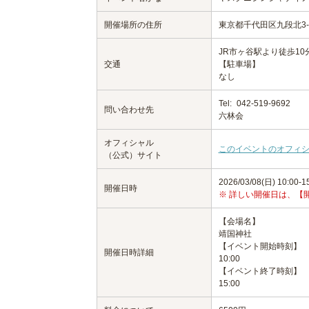
開催場所の住所
東京都千代田区九段北3-
JR市ヶ谷駅より徒歩10
交通
【駐車場】
なし
Tel:
042-519-9692
問い合わせ先
六林会
オフィシャル
このイベントのオフィ
（公式）サイト
2026/03/08(日) 10:00-1
開催日時
※ 詳しい開催日は、【
【会場名】
靖国神社
【イベント開始時刻】
開催日時詳細
10:00
【イベント終了時刻】
15:00