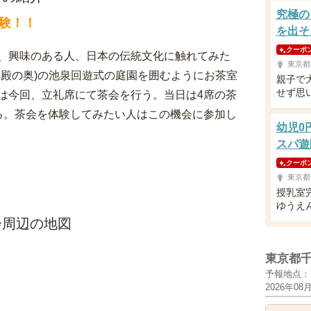
究極の
験！！
を出そ
クーポ
、興味のある人、日本の伝統文化に触れてみた
東京都
本殿の奥)の池泉回遊式の庭園を囲むようにお茶室
親子で
せず思
は今回、立礼席にて茶会を行う。当日は4席の茶
る。茶会を体験してみたい人はこの機会に参加し
幼児0
スパ遊
クーポ
東京都
授乳室
ゆうえ
会周辺の地図
東京都
予報地点：
2026年08