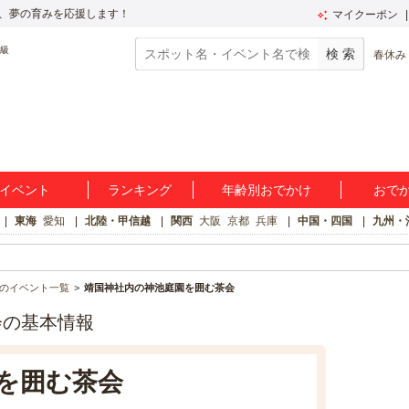
、夢の育みを応援します！
マイクーポン
春休み
イベント
ランキング
年齢別おでかけ
おで
東海
愛知
北陸・甲信越
関西
大阪
京都
兵庫
中国・四国
九州・
のイベント一覧
靖国神社内の神池庭園を囲む茶会
会の基本情報
を囲む茶会