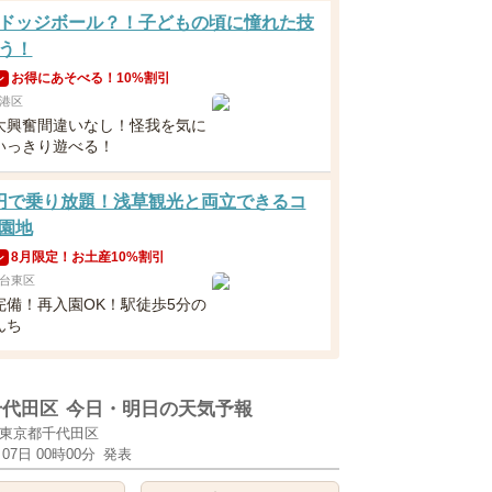
ドッジボール？！子どもの頃に憧れた技
う！
お得にあそべる！10%割引
ン
港区
大興奮間違いなし！怪我を気に
いっきり遊べる！
円で乗り放題！浅草観光と両立できるコ
園地
8月限定！お土産10%割引
ン
台東区
完備！再入園OK！駅徒歩5分の
んち
千代田区
今日・明日の天気予報
東京都千代田区
月07日 00時00分
発表