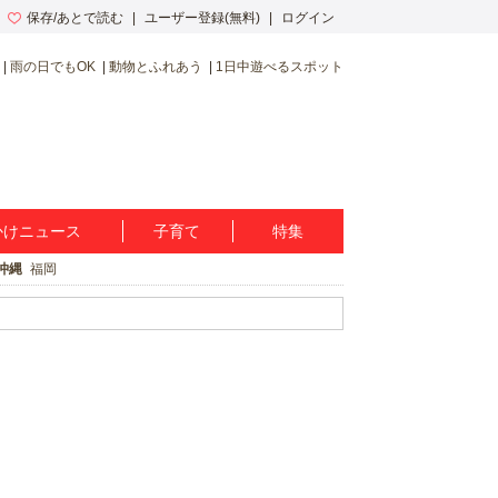
保存/あとで読む
ユーザー登録(無料)
ログイン
雨の日でもOK
動物とふれあう
1日中遊べるスポット
かけニュース
子育て
特集
沖縄
福岡