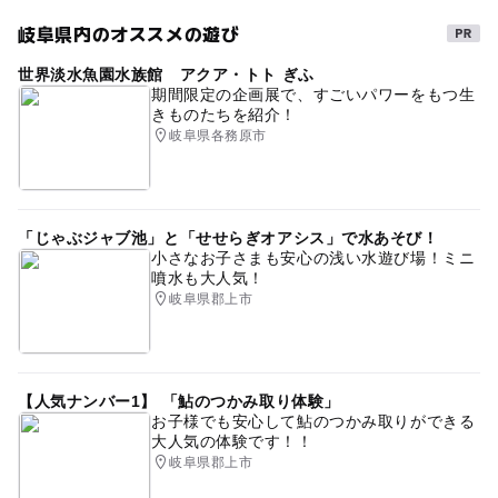
※この記事はプレスリリースをもとに「いこーよ」が作成
岐阜県内のオススメの遊び
しています。
※掲載内容はプレスリリース発表時のものです。
世界淡水魚園水族館 アクア・トト ぎふ
※イベントの内容は予告なく変更になる場合があります。
期間限定の企画展で、すごいパワーをもつ生
きものたちを紹介！
公式情報を確認してお出かけください。
岐阜県各務原市
「じゃぶジャブ池」と「せせらぎオアシス」で水あそび！
小さなお子さまも安心の浅い水遊び場！ミニ
噴水も大人気！
岐阜県郡上市
【人気ナンバー1】 「鮎のつかみ取り体験」
お子様でも安心して鮎のつかみ取りができる
大人気の体験です！！
岐阜県郡上市