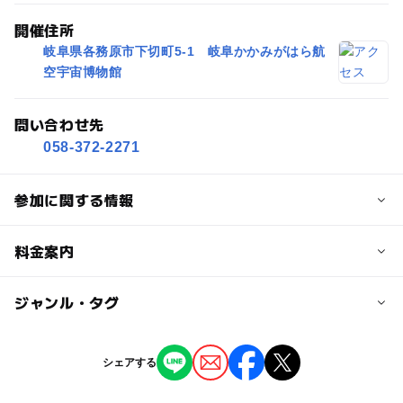
開催住所
岐阜県各務原市下切町5-1 岐阜かかみがはら航
空宇宙博物館
問い合わせ先
058-372-2271
参加に関する情報
対象年齢
料金案内
小学生
中学生･高校生
大人
子供の料金詳細
ジャンル・タグ
予約/応募
参加は無料ですが、別途岐阜かかみがはら航空宇宙博物館
予約必要
の入館料が必要です。小学生は保護者同伴が必要です。
ジャンル
シェアする
ものづくり・学び体験
注意・制限事項