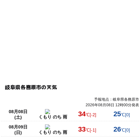
岐阜県各務原市の天気
予報地点：岐阜県各務原市
2026年08月08日 12時00分発表
08月08日
34
25
℃
[-2]
℃
[0]
くもり のち 雨
(土)
08月09日
33
26
℃
[-1]
℃
[0]
くもり のち 雨
(日)