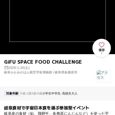
保存
1
GiFU SPACE FOOD CHALLENGE
2026-1-24(土)
岐阜かかみがはら航空宇宙博物館 / 岐阜県各務原市
対象年齢
0歳-2歳
3歳-6歳
小学生
中学生･高校生
大人
岐阜食材で宇宙日本食を選ぶ参加型イベント
岐阜産の食材（鮎、飛騨牛、各務原にんじんなど）を使った宇