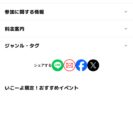
参加に関する情報
定員
料金案内
200人
子供の料金
ジャンル・タグ
定員詳細
2,000円
5~15人で1チーム。200チーム定員。
ジャンル
シェアする
子供の料金詳細
スポーツ
対象年齢
中学生以下1人：2,000円
中学生･高校生
大人
いこーよ限定！おすすめイベント
大人の料金
予約/応募
4,700円
予約必要
最終応募締切 2026-4-5(日)
大人の料金詳細
参加資格備考※1周（約1000m）完走できる方
応募方法
※車いすの使用不可