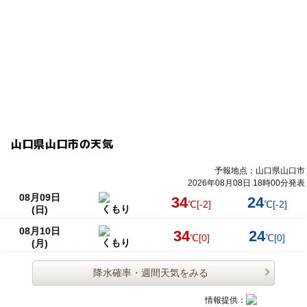
※伴走を有する障害のある方の参加可能。伴走者の方は何
このイベントの受付は終了しました。
人でも参加料は無料
予約ページ
予約はこちらから
山口県山口市の天気
予報地点：山口県山口市
2026年08月08日 18時00分発表
08月09日
34
24
℃
[-2]
℃
[-2]
くもり
(日)
08月10日
34
24
℃
[0]
℃
[0]
くもり
(月)
降水確率・週間天気をみる
情報提供：