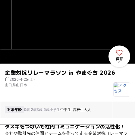
保存
0
企業対抗リレーマラソン in やまぐち 2026
2026-4-25(土)
山口県山口市
対象年齢
0歳-2歳
3歳-6歳
小学生
中学生･高校生
大人
タスキをつないで社内コミュニケーションの活性化！
会社や取引先の仲間とチームを作って走る企業対抗リレーマラ