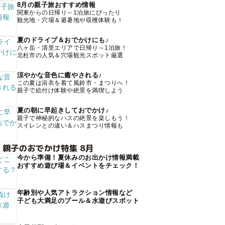
8月の親子旅おすすめ情報
関東からの日帰り～1泊旅にぴったり
観光地・穴場＆避暑地や収穫体験も！
夏のドライブ＆おでかけにも♪
八ヶ岳・清里エリアで日帰り～1泊旅！
北杜市の人気＆穴場観光スポット厳選
涼やかな音色に癒やされる♪
この夏は浴衣を着て風鈴市・まつりへ！
親子で絵付け体験や絶景を満喫しよう
夏の朝に早起きしておでかけ♪
親子で神秘的なハスの絶景を楽しもう！
スイレンとの違い＆ハスまつり情報も
 親子のおでかけ特集 8月
今から準備！夏休みのお出かけ情報満載
おすすめ遊び場＆イベントをチェック！
年齢別や人気アトラクション情報など
子ども大満足のプール＆水遊びスポット