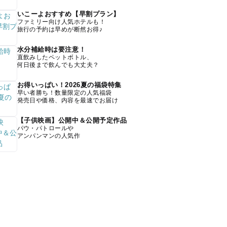
いこーよおすすめ【早割プラン】
ファミリー向け人気ホテルも！
旅行の予約は早めが断然お得♪
水分補給時は要注意！
直飲みしたペットボトル、
何日後まで飲んでも大丈夫？
お得いっぱい！2026夏の福袋特集
早い者勝ち！数量限定の人気福袋
発売日や価格、内容を最速でお届け
【子供映画】公開中＆公開予定作品
パウ・パトロールや
アンパンマンの人気作