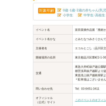
0歳･1歳･2歳の赤ちゃん(乳児
対象年齢
小学生
中学生･高校生
イベント名
富田菜摘作品展「廃材
イベント名かな
とみたなつみさくひん
主催者名
エコルとごし（品川区
開催場所の住所
東京都品川区豊町2-1-
東急大井町線戸越公園駅
都営浅草線戸越駅より徒
交通
東急池上線戸越銀座駅よ
＊駐車場はございませ
問い合わせ先
Tel:
03-6451-3411
オフィシャル
このイベントのオフィ
（公式）サイト