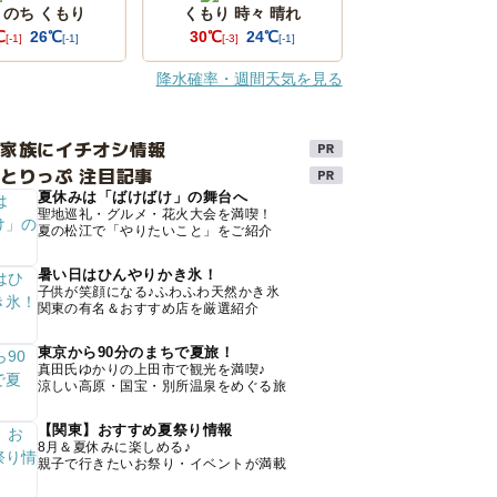
 のち くもり
くもり 時々 晴れ
℃
26℃
30℃
24℃
[-1]
[-1]
[-3]
[-1]
降水確率・週間天気を見る
け家族にイチオシ情報
とりっぷ 注目記事
夏休みは「ばけばけ」の舞台へ
聖地巡礼・グルメ・花火大会を満喫！
夏の松江で「やりたいこと」をご紹介
暑い日はひんやりかき氷！
子供が笑顔になる♪ふわふわ天然かき氷
関東の有名＆おすすめ店を厳選紹介
東京から90分のまちで夏旅！
真田氏ゆかりの上田市で観光を満喫♪
涼しい高原・国宝・別所温泉をめぐる旅
【関東】おすすめ夏祭り情報
8月＆夏休みに楽しめる♪
親子で行きたいお祭り・イベントが満載