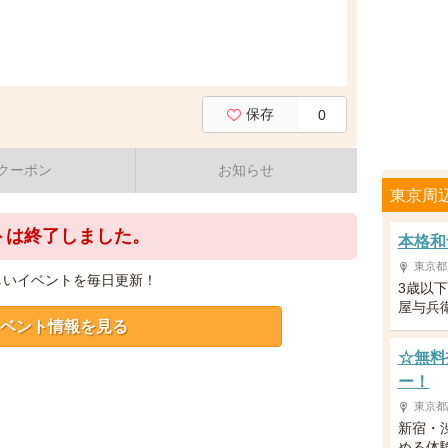
保存
0
クーポン
お知らせ
東京周
トは終了しました。
本格和
東京都
しいイベントを毎日更新！
3歳以
屋与兵
ベント情報を見る
☆無料
ー！
東京都
新宿・
める体