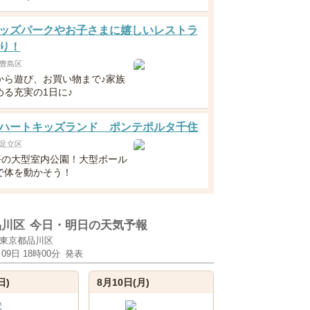
ッズパークやお子さまに嬉しいレストラ
り！
豊島区
から遊び、お買い物まで♪家族
める充実の1日に♪
ハートキッズランド ポンテポルタ千住
足立区
0坪の大型室内公園！大型ボール
で体を動かそう！
品川区
今日・明日の天気予報
東京都品川区
月09日 18時00分
発表
日)
8月10日(月)