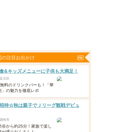
辺の注目お出かけ
食&キッズメニューに子供も大満足！
足立区
下無料のドリンクバーも！「華
衛」の魅力を徹底レポ
招待☆秋は親子でＪリーグ観戦デビュ
調布市
渋谷から約25分！家族で楽し
験が盛りだくさん！