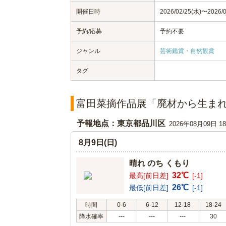
開催日時
2026/02/25(水)〜2026/0
予約/応募
予約不要
ジャンル
芸術鑑賞・自然観賞
タグ
富田菜摘作品展「廃材から生ま
予報地点：東京都品川区
2026年08月09日 
8月9日(日)
晴れ のち くもり
32℃
最高[前日差]
[-1]
26℃
最低[前日差]
[-1]
時間
0-6
6-12
12-18
18-24
降水確率
---
---
---
30