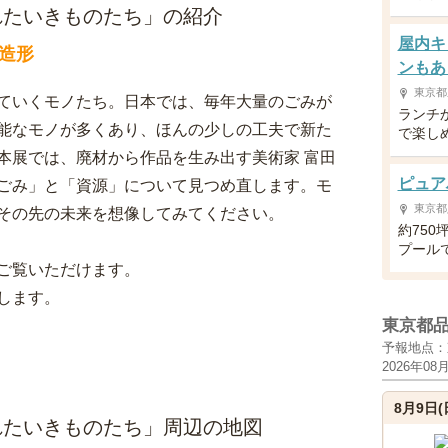
れたいきものたち」の紹介
屋内キ
造形
ンもあ
東京都
ていくモノたち。日本では、毎年大量のごみが
ランチ
能なモノが多くあり、ほんの少しの工夫で新た
で楽し
本展では、廃材から作品を生み出す美術家 富田
ピュア
ごみ」と「資源」について見つめ直します。モ
東京都
その先の未来を想像してみてください。
約75
プール
ご覧いただけます。
します。
東京都
予報地点：
2026年08
8月9日(
れたいきものたち」周辺の地図