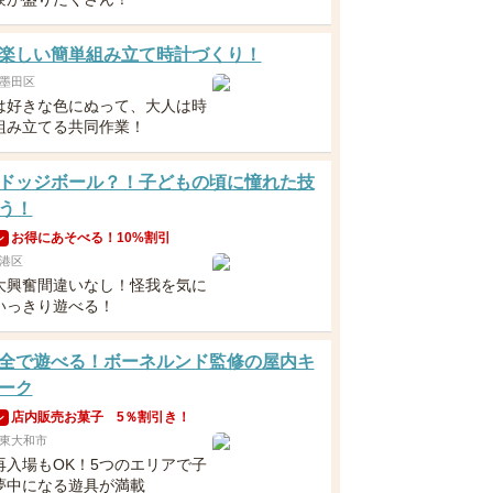
楽しい簡単組み立て時計づくり！
墨田区
は好きな色にぬって、大人は時
組み立てる共同作業！
ドッジボール？！子どもの頃に憧れた技
う！
お得にあそべる！10%割引
ン
港区
大興奮間違いなし！怪我を気に
いっきり遊べる！
全で遊べる！ボーネルンド監修の屋内キ
ーク
店内販売お菓子 5％割引き！
ン
東大和市
再入場もOK！5つのエリアで子
夢中になる遊具が満載