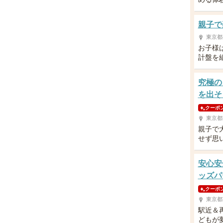
親子で
東京都
お子様
計盤を
究極の
を出そ
クーポ
東京都
親子で
せず思
安心安
ッズパ
クーポ
東京都
駅近＆
どもが