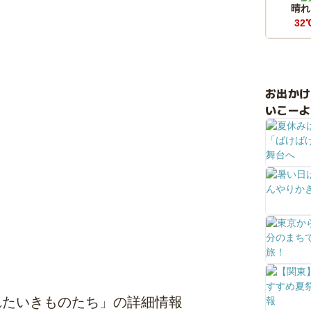
晴れ
32
お出か
いこーよ
れたいきものたち」の詳細情報