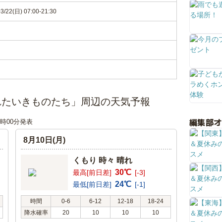
3/22(日) 07:00-21:30
れたいきものたち」周辺の天気予報
編集部
18時00分発表
8月10日(月)
くもり 時々 晴れ
30℃
最高[前日差]
[-3]
24℃
最低[前日差]
[-1]
時間
0-6
6-12
12-18
18-24
降水確率
20
10
10
10