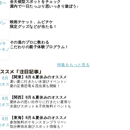
全天候型スポットをチェック
屋内で一日たっぷり思いっきり遊ぼう♪
映画チケット、ムビチケ
限定グッズなどが当たる！
その道のプロに教わる
こだわりの親子体験プログラム！
特集をもっと見る
オススメ「注目記事」
【関東】8月＆夏休みのオススメ
暑い夏に行きたい水遊びイベント♪
夏の定番恐竜＆昆虫展も開催！
【関西】8月＆夏休みのオススメ
夏休みの思い出作りに行きたい夏祭り
水遊びスポット＆子供無料イベントも
【東海】8月＆夏休みのオススメ
参加無料ポケモンスタンプラリー♪
気分爽快水遊びスポット情報も！