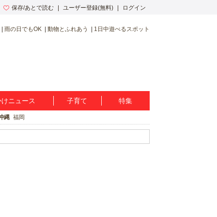
保存/あとで読む
ユーザー登録(無料)
ログイン
雨の日でもOK
動物とふれあう
1日中遊べるスポット
かけニュース
子育て
特集
沖縄
福岡