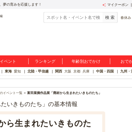
、夢の育みを応援します！
マイクーポン
春休み
イベント
ランキング
年齢別おでかけ
おで
東海
愛知
北陸・甲信越
関西
大阪
京都
兵庫
中国・四国
九州・
のイベント一覧
富田菜摘作品展「廃材から生まれたいきものたち」
れたいきものたち」の基本情報
から生まれたいきものた