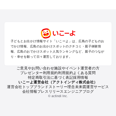
広島のエリアからプール子ども連れのお出かけスポット
を探す
尾道・福山・鞆の浦のプールお出かけ
広島・宮島のプールお出かけ
呉・東広島・竹原・三原のプールお出かけ
三次・庄原・三段峡・世羅・芸北のプールお出かけ
子どもとお出かけ情報サイト「いこーよ」は、広島の子どものお
広島の定番お出かけスポット
でかけ情報、広島のお出かけスポットのクチコミ・親子体験情
広島の遊園地
報、広島のおでかけスポット人気ランキングなど、親子のつなが
り・幸せを願って日々運営しております。
広島の動物園
広島のバーベキュー
ご意見やお問い合わせ
施設やイベント運営者の方
広島の釣り
プレゼンター利用規約
利用規約
よくある質問
広島の牧場
特定商取引法に基づく表記
採用情報
広島のプール
いこーよ運営会社（アクトインディ株式会社）
運営会社トップ
ブランドストーリー
理念
未来図
運営サービス
広島のアスレチック
会社情報
プレスリリース
エンジニアブログ
広島の公園・総合公園
© actindi Inc.
広島の観光
広島の親子で体験するお出かけスポット