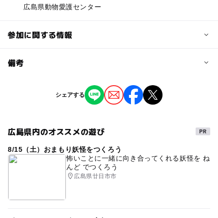
広島県動物愛護センター
参加に関する情報
予約/応募
備考
問い合わせ先に直接ご確認ください。
※掲載の情報は天候や主催者側の都合などにより変更にな
シェアする
ることがあります。
情報提供：イベントバンク
広島県内のオススメの遊び
8/15（土）おまもり妖怪をつくろう
怖いことに一緒に向き合ってくれる妖怪を ね
んど でつくろう
広島県廿日市市