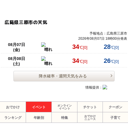
広島県三原市の天気
予報地点：広島県三原市
2026年08月07日 18時00分発表
08月07日
34
28
℃
[0]
℃
[0]
晴れ
(金)
08月08日
34
26
℃
[0]
℃
[0]
晴れ
(土)
降水確率・週間天気をみる
情報提供：
オンライン
おでかけ
イベント
チケット
クーポン
イベント
おでかけ
ランキング
年齢別
特集
子育て
ニュース