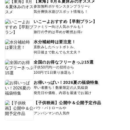
【東海】8月＆夏休みのオススメ
参加無料ポケモンスタンプラリー♪
気分爽快水遊びスポット情報も！
いこーよおすすめ【早割プラン】
ファミリー向け人気ホテルも！
旅行の予約は早めが断然お得♪
水分補給時は要注意！
直飲みしたペットボトル、
何日後まで飲んでも大丈夫？
全国のお得なフリーきっぷ15選
子供50円均一の切符から
100円で1日乗り放題も！
お得いっぱい！2026夏の福袋特集
早い者勝ち！数量限定の人気福袋
発売日や価格、内容を最速でお届け
【子供映画】公開中＆公開予定作品
パウ・パトロールや
アンパンマンの人気作