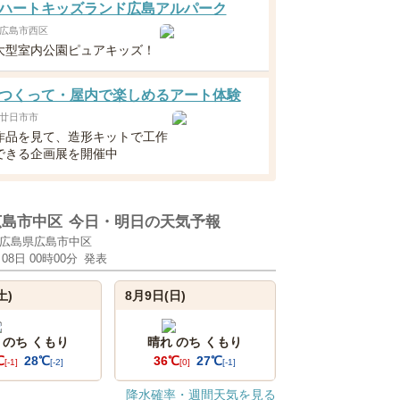
ハートキッズランド広島アルパーク
広島市西区
大型室内公園ピュアキッズ！
つくって・屋内で楽しめるアート体験
廿日市市
作品を見て、造形キットで工作
できる企画展を開催中
広島市中区
今日・明日の天気予報
広島県広島市中区
月08日 00時00分
発表
土)
8月9日(日)
 のち くもり
晴れ のち くもり
℃
28℃
36℃
27℃
[-1]
[-2]
[0]
[-1]
降水確率・週間天気を見る