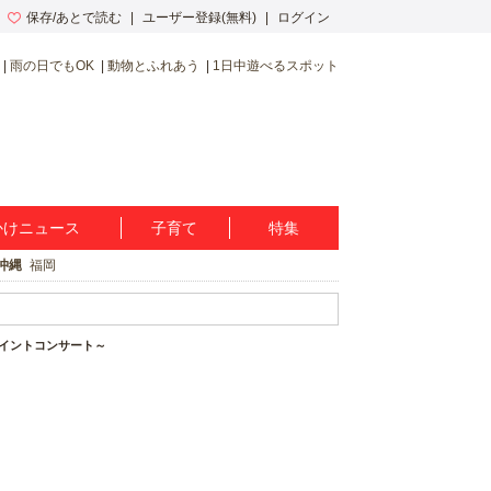
保存/あとで読む
ユーザー登録(無料)
ログイン
雨の日でもOK
動物とふれあう
1日中遊べるスポット
かけニュース
子育て
特集
沖縄
福岡
ョイントコンサート～