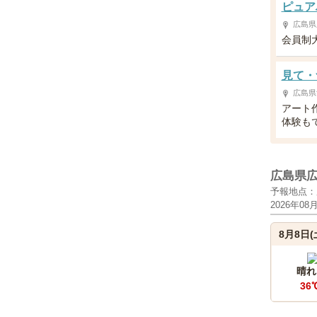
ピュア
広島県
会員制
見て・
広島県
アート
体験も
広島県
予報地点：
2026年08
8月8日(
晴れ
36