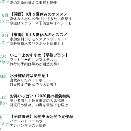
夏の定番恐竜＆昆虫展も開催！
【関西】8月＆夏休みのオススメ
夏休みの思い出作りに行きたい夏祭り
水遊びスポット＆子供無料イベントも
【東海】8月＆夏休みのオススメ
参加無料ポケモンスタンプラリー♪
気分爽快水遊びスポット情報も！
いこーよおすすめ【早割プラン】
ファミリー向け人気ホテルも！
旅行の予約は早めが断然お得♪
水分補給時は要注意！
直飲みしたペットボトル、
何日後まで飲んでも大丈夫？
お得いっぱい！2026夏の福袋特集
早い者勝ち！数量限定の人気福袋
発売日や価格、内容を最速でお届け
【子供映画】公開中＆公開予定作品
パウ・パトロールや
アンパンマンの人気作