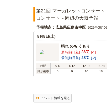
第21回 マーガレットコンサー
コンサート～周辺の天気予報
予報地点：広島県広島市中区
2026年08月0
8月8日(土)
晴れ のち くもり
36℃
最高[前日差]
[-1]
28℃
最低[前日差]
[-2]
時間
0-6
6-12
12-18
18-24
降水確率
0
0
10
10
イベント情報を送る