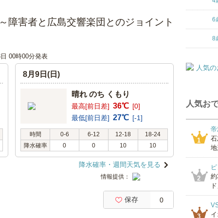
4
6
ト ～障害者と広島交響楽団とのジョイント
8
8日 00時00分発表
8月9日(日)
晴れ のち くもり
人気おで
36℃
最高[前日差]
[0]
27℃
最低[前日差]
[-1]
帝
時間
0-6
6-12
12-18
18-24
石
1
降水確率
0
0
10
10
地
降水確率・週間天気を見る
ピ
約
情報提供：
2
ド」
保存
0
V
イ
3