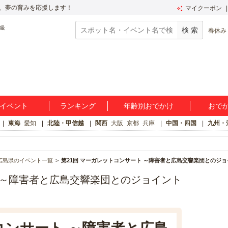
、夢の育みを応援します！
マイクーポン
春休み
イベント
ランキング
年齢別おでかけ
おで
東海
愛知
北陸・甲信越
関西
大阪
京都
兵庫
中国・四国
九州・
広島県のイベント一覧
第21回 マーガレットコンサート ～障害者と広島交響楽団とのジ
ト ～障害者と広島交響楽団とのジョイント