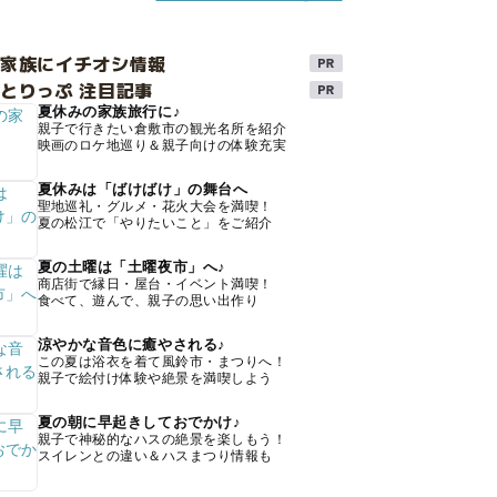
け家族にイチオシ情報
とりっぷ 注目記事
夏休みの家族旅行に♪
親子で行きたい倉敷市の観光名所を紹介
映画のロケ地巡り＆親子向けの体験充実
夏休みは「ばけばけ」の舞台へ
聖地巡礼・グルメ・花火大会を満喫！
夏の松江で「やりたいこと」をご紹介
夏の土曜は「土曜夜市」へ♪
商店街で縁日・屋台・イベント満喫！
食べて、遊んで、親子の思い出作り
涼やかな音色に癒やされる♪
この夏は浴衣を着て風鈴市・まつりへ！
親子で絵付け体験や絶景を満喫しよう
夏の朝に早起きしておでかけ♪
親子で神秘的なハスの絶景を楽しもう！
スイレンとの違い＆ハスまつり情報も