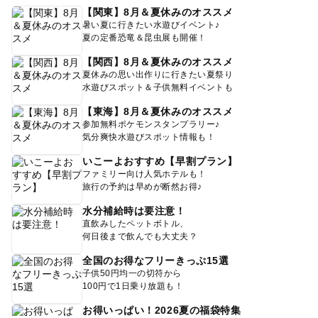
【関東】8月＆夏休みのオススメ
暑い夏に行きたい水遊びイベント♪
夏の定番恐竜＆昆虫展も開催！
【関西】8月＆夏休みのオススメ
夏休みの思い出作りに行きたい夏祭り
水遊びスポット＆子供無料イベントも
【東海】8月＆夏休みのオススメ
参加無料ポケモンスタンプラリー♪
気分爽快水遊びスポット情報も！
いこーよおすすめ【早割プラン】
ファミリー向け人気ホテルも！
旅行の予約は早めが断然お得♪
水分補給時は要注意！
直飲みしたペットボトル、
何日後まで飲んでも大丈夫？
全国のお得なフリーきっぷ15選
子供50円均一の切符から
100円で1日乗り放題も！
お得いっぱい！2026夏の福袋特集