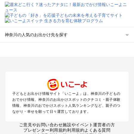
神奈川の人気のお出かけ先を探す
神奈川のエリアからプール子ども連れのお出かけスポッ
トを探す
横浜・みなとみらい・中華街・ベイエリア・金沢八景のプール
お出かけ
鎌倉・湘南（藤沢・茅ヶ崎・平塚周辺）のプールお出かけ
小田原・熱海・湯河原・真鶴のプールお出かけ
町田・相模原・愛川・上野原のプールお出かけ
子どもとお出かけ情報サイト「いこーよ」は、神奈川の子どもの
新横浜・港北エリア・日吉・青葉台・鶴見のプールお出かけ
おでかけ情報、神奈川のお出かけスポットのクチコミ・親子体験
川崎のプールお出かけ
情報、神奈川のおでかけスポット人気ランキングなど、親子のつ
海老名・厚木のプールお出かけ
ながり・幸せを願って日々運営しております。
三浦半島（横須賀・三浦）のプールお出かけ
箱根（湯本・強羅・小涌谷・仙石原・芦ノ湖）のプールお出か
ご意見やお問い合わせ
施設やイベント運営者の方
プレゼンター利用規約
利用規約
よくある質問
け