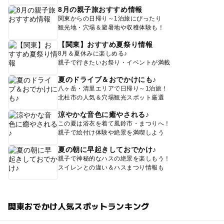
8月の親子旅おすすめ情報
関東からの日帰り～1泊旅にぴったり
観光地・穴場＆避暑地や収穫体験も！
【関東】おすすめ夏祭り情報
8月＆夏休みに楽しめる♪
親子で行きたいお祭り・イベントが満載
夏のドライブ＆おでかけにも♪
八ヶ岳・清里エリアで日帰り～1泊旅！
北杜市の人気＆穴場観光スポット厳選
涼やかな音色に癒やされる♪
この夏は浴衣を着て風鈴市・まつりへ！
親子で絵付け体験や絶景を満喫しよう
夏の朝に早起きしておでかけ♪
親子で神秘的なハスの絶景を楽しもう！
スイレンとの違い＆ハスまつり情報も
関東おでかけ人気スポットランキング