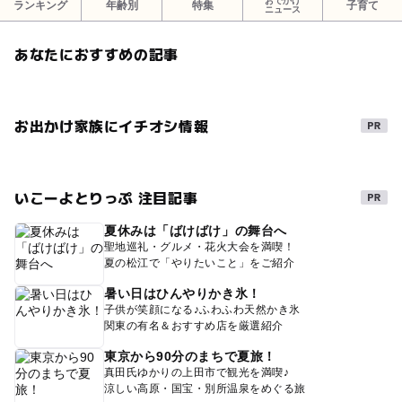
おでかけ
ランキング
年齢別
特集
子育て
ニュース
あなたにおすすめの記事
お出かけ家族にイチオシ情報
いこーよとりっぷ 注目記事
夏休みは「ばけばけ」の舞台へ
聖地巡礼・グルメ・花火大会を満喫！
夏の松江で「やりたいこと」をご紹介
暑い日はひんやりかき氷！
子供が笑顔になる♪ふわふわ天然かき氷
関東の有名＆おすすめ店を厳選紹介
東京から90分のまちで夏旅！
真田氏ゆかりの上田市で観光を満喫♪
涼しい高原・国宝・別所温泉をめぐる旅