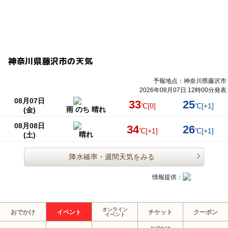
神奈川県藤沢市の天気
予報地点：神奈川県藤沢市
2026年08月07日 12時00分発表
08月07日
33
25
℃
[0]
℃
[+1]
雨 のち 晴れ
(金)
08月08日
34
26
℃
[+1]
℃
[+1]
晴れ
(土)
降水確率・週間天気をみる
情報提供：
オンライン
おでかけ
イベント
チケット
クーポン
イベント