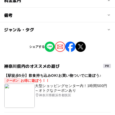
予約/応募
料金案内
問い合わせ先に直接ご確認ください。
料金について
備考
参加費150円
ジャンル・タグ
※掲載の情報は天候や主催者側の都合などにより変更にな
ることがあります。
情報提供：イベントバンク
タグ
シェアする
ワークショップ
神奈川県内のオススメの遊び
【駅徒歩5分】飲食持ち込みOK!お買い物ついでに遊ぼう♪
お得に遊ぼう！！
クーポン
大型ショッピングセンター内！1時間500円
～オトクなクーポンあり
神奈川県横浜市都筑区