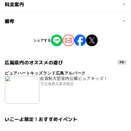
予約/応募
料金案内
問い合わせ先に直接ご確認ください。
料金について
備考
注意・制限事項
プログラムにより異なる
各プログラムの指定の申し込み方法にて申し込みを。
※掲載の情報は天候や主催者側の都合などにより変更にな
シェアする
ることがあります。
情報提供：イベントバンク
広島県内のオススメの遊び
ピュアハートキッズランド広島アルパーク
会員制大型室内公園ピュアキッズ！
広島県広島市西区
いこーよ限定！おすすめイベント