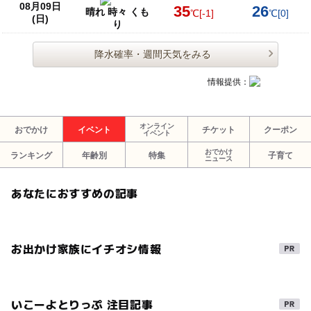
08月09日
35
26
晴れ 時々 くも
℃
[-1]
℃
[0]
(日)
り
降水確率・週間天気をみる
情報提供：
オンライン
おでかけ
イベント
チケット
クーポン
イベント
おでかけ
ランキング
年齢別
特集
子育て
ニュース
あなたにおすすめの記事
お出かけ家族にイチオシ情報
いこーよとりっぷ 注目記事