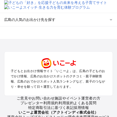
広島の人気のお出かけ先を探す
広島のエリアからプール子ども連れのお出かけスポット
を探す
尾道・福山・鞆の浦のプールお出かけ
広島・宮島のプールお出かけ
呉・東広島・竹原・三原のプールお出かけ
三次・庄原・三段峡・世羅・芸北のプールお出かけ
子どもとお出かけ情報サイト「いこーよ」は、広島の子どものお
広島の定番お出かけスポット
でかけ情報、広島のお出かけスポットのクチコミ・親子体験情
広島の遊園地
報、広島のおでかけスポット人気ランキングなど、親子のつなが
り・幸せを願って日々運営しております。
広島の動物園
広島のバーベキュー
ご意見やお問い合わせ
施設やイベント運営者の方
広島の釣り
プレゼンター利用規約
利用規約
よくある質問
広島の牧場
特定商取引法に基づく表記
採用情報
広島のプール
いこーよ運営会社（アクトインディ株式会社）