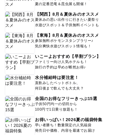
夏の定番恐竜＆昆虫展も開催！
【関西】8月＆夏休みのオススメ
夏休みの思い出作りに行きたい夏祭り
水遊びスポット＆子供無料イベントも
【東海】8月＆夏休みのオススメ
参加無料ポケモンスタンプラリー♪
気分爽快水遊びスポット情報も！
いこーよおすすめ【早割プラン】
ファミリー向け人気ホテルも！
旅行の予約は早めが断然お得♪
水分補給時は要注意！
直飲みしたペットボトル、
何日後まで飲んでも大丈夫？
全国のお得なフリーきっぷ15選
子供50円均一の切符から
100円で1日乗り放題も！
お得いっぱい！2026夏の福袋特集
早い者勝ち！数量限定の人気福袋
発売日や価格、内容を最速でお届け