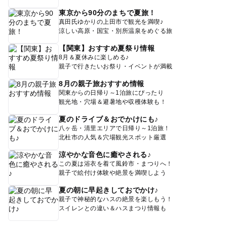
東京から90分のまちで夏旅！
真田氏ゆかりの上田市で観光を満喫♪
涼しい高原・国宝・別所温泉をめぐる旅
【関東】おすすめ夏祭り情報
8月＆夏休みに楽しめる♪
親子で行きたいお祭り・イベントが満載
8月の親子旅おすすめ情報
関東からの日帰り～1泊旅にぴったり
観光地・穴場＆避暑地や収穫体験も！
夏のドライブ＆おでかけにも♪
八ヶ岳・清里エリアで日帰り～1泊旅！
北杜市の人気＆穴場観光スポット厳選
涼やかな音色に癒やされる♪
この夏は浴衣を着て風鈴市・まつりへ！
親子で絵付け体験や絶景を満喫しよう
夏の朝に早起きしておでかけ♪
親子で神秘的なハスの絶景を楽しもう！
スイレンとの違い＆ハスまつり情報も