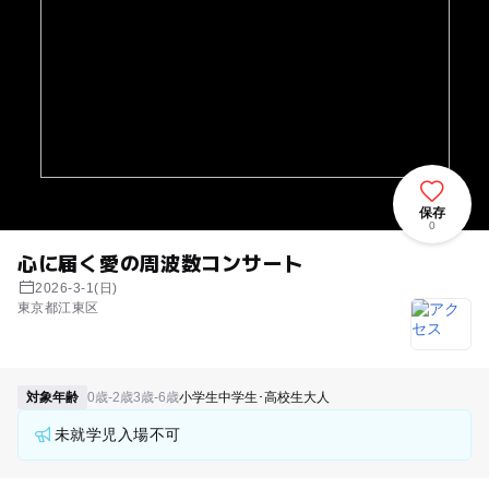
保存
0
心に届く愛の周波数コンサート
2026-3-1(日)
東京都江東区
対象年齢
0歳-2歳
3歳-6歳
小学生
中学生･高校生
大人
未就学児入場不可