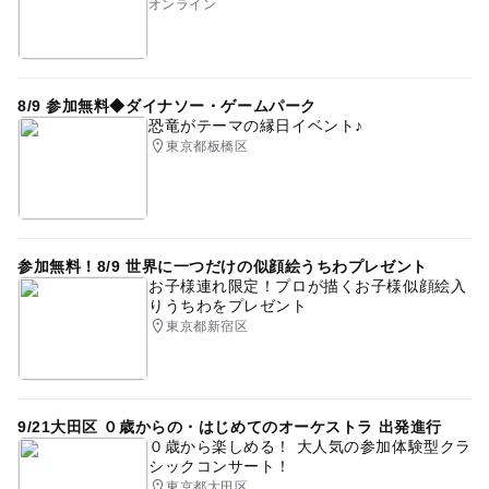
オンライン
クラシックコンサート
数秘
応募方法
このイベントの受付は終了しました。
8/9 参加無料◆ダイナソー・ゲームパーク
恐竜がテーマの縁日イベント♪
東京都板橋区
予約ページ
予約はこちらから
参加無料！8/9 世界に一つだけの似顔絵うちわプレゼント
お子様連れ限定！プロが描くお子様似顔絵入
りうちわをプレゼント
東京都新宿区
9/21大田区 ０歳からの・はじめてのオーケストラ 出発進行
０歳から楽しめる！ 大人気の参加体験型クラ
シックコンサート！
東京都大田区