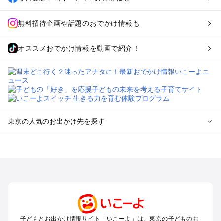
無料招待企画や話題のおでかけ情報も
オススメおでかけ情報を動画で紹介！
東京の人気のお出かけ先を探す
東京のエリアからプール子ども連れのお出かけスポット
を探す
立川・国分寺・八王子・昭島・多摩のプールお出かけ
お台場・品川・新橋・汐留・豊洲のプールお出かけ
上野・浅草・錦糸町・両国のプールお出かけ
町田・相模原・愛川・上野原のプールお出かけ
渋谷・原宿・恵比寿・中目黒・自由が丘のプールお出かけ
子どもとお出かけ情報サイト「いこーよ」は、東京の子どものお