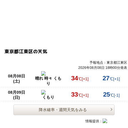
東京都江東区の天気
予報地点：東京都江東区
2026年08月08日 18時00分発表
08月08日
34
27
晴れ 時々 くも
℃
[+1]
℃
[+1]
(土)
り
08月09日
33
25
℃
[+1]
℃
[-1]
くもり
(日)
降水確率・週間天気をみる
情報提供：