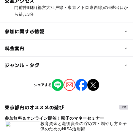
交通アクセス
門前仲町駅(都営大江戸線・東京メトロ東西線)の6番出口か
ら徒歩3分
参加に関する情報
定員
料金案内
25人
大人の料金
ジャンル・タグ
定員詳細
3,000円
小さなサロン風のホールです。
ジャンル
シェアする
大人の料金詳細
芸術鑑賞・自然観賞
ミニイベント
対象年齢
一般 3,000円 親子ペア券 4,000円(小中学生1名と大人
小学生
1人) プレミア券は売り切れました。
中学生･高校生
大人
東京都内のオススメの遊び
タグ
予約/応募
参加無料＆オンライン開催！親子のマネーセミナー
コンサート
バイオリン
ヴァイオリン
教育資金と老後資金の貯め方・増やし方＆子
予約必要
供のためのNISA活用術
名曲コンサート
親子でたのしむ
最終応募締切 2026-3-1(日)