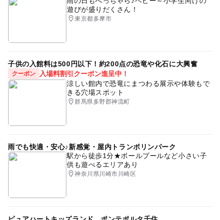
雨の日もへっちゃら♪ベビー～小学生向けの
遊びが盛りだくさん！
東京都多摩市
子供の入館料は500円以下！約200点の恐竜や化石に大興奮
入場料割引クーポン進呈中！
クーポン
涼しい館内で恐竜にまつわる展示や体験もで
きる穴場スポット
群馬県多野郡神流町
雨でも快適・安心♪新感覚・屋内トランポリンパーク
駅から徒歩1分★ボールプールなど小さい子
供も遊べるエリアあり
神奈川県川崎市川崎区
ピュアハートキッズランド ポンテポルタ千住