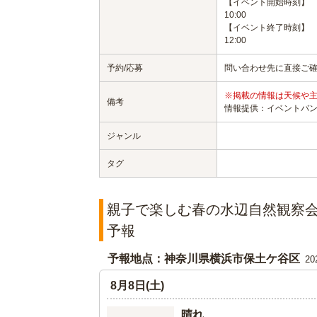
【イベント開始時刻】
10:00
【イベント終了時刻】
12:00
予約/応募
問い合わせ先に直接ご
※掲載の情報は天候や
備考
情報提供：イベントバ
ジャンル
タグ
親子で楽しむ春の水辺自然観察会
予報
予報地点：神奈川県横浜市保土ケ谷区
2
8月8日(土)
晴れ