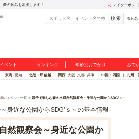
、夢の育みを応援します！
マイクーポン
春休み
イベント
ランキング
年齢別おでかけ
おで
東海
愛知
北陸・甲信越
関西
大阪
京都
兵庫
中国・四国
九州・
県のイベント一覧
親子で楽しむ春の水辺自然観察会～身近な公園からSDG’ｓ～
～身近な公園からSDG’ｓ～の基本情報
自然観察会～身近な公園か