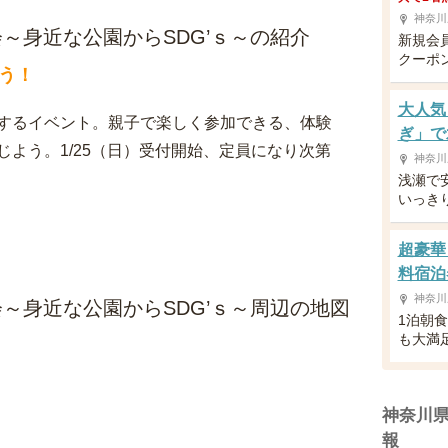
神奈川
～身近な公園からSDG’ｓ～の紹介
新規会
クーポ
う！
大人気
するイベント。親子で楽しく参加できる、体験
ぎ」で
よう。1/25（日）受付開始、定員になり次第
神奈川
浅瀬で
いっき
超豪華
料宿泊
神奈川
～身近な公園からSDG’ｓ～周辺の地図
1泊朝
も大満
神奈川
報