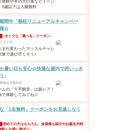
り体験や羊の大行進などイベン
！3歳以下は入園無料
期間中「熱狂リニューアルキャンペー
催☆
♪オトクな「選べる」クーポン♪
ン
八王子市
生まれ変わったマッスルチャレ
家族で遊び尽くそう♪
も暑い日も安心☆快適な屋内で思いっき
う♪
県横浜市都筑区
ームの「十手観音」は超レア！
族で体験してみてね☆
な「1名無料」クーポンをお見逃しなく
初めての方はもちろん、会員様も紹介やお誕生月特
ン
無料！お得に遊ぼう♪