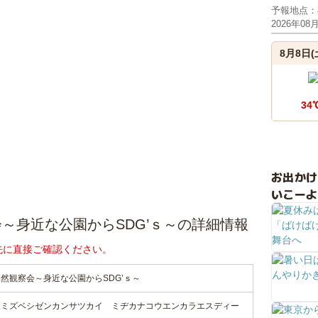
予報地点：
2026年08
8月8日(
34
お出か
いこーよ
～身近な公園からSDG’ｓ～の詳細情報
先に直接ご確認ください。
然観察会～身近な公園からSDG’ｓ～
ノミズベシゼンカンサツカイ ミヂカナコウエンカラエスディー