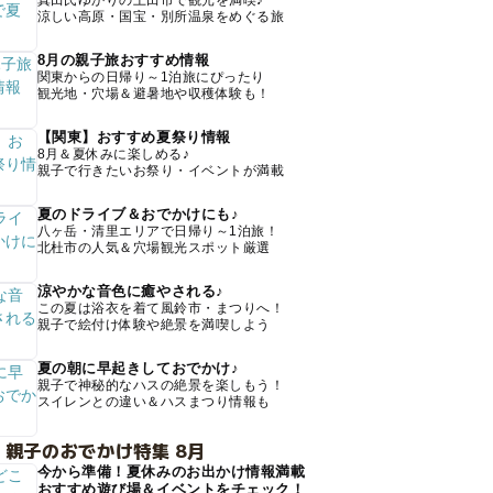
真田氏ゆかりの上田市で観光を満喫♪
涼しい高原・国宝・別所温泉をめぐる旅
8月の親子旅おすすめ情報
関東からの日帰り～1泊旅にぴったり
観光地・穴場＆避暑地や収穫体験も！
【関東】おすすめ夏祭り情報
8月＆夏休みに楽しめる♪
親子で行きたいお祭り・イベントが満載
夏のドライブ＆おでかけにも♪
八ヶ岳・清里エリアで日帰り～1泊旅！
北杜市の人気＆穴場観光スポット厳選
涼やかな音色に癒やされる♪
この夏は浴衣を着て風鈴市・まつりへ！
親子で絵付け体験や絶景を満喫しよう
夏の朝に早起きしておでかけ♪
親子で神秘的なハスの絶景を楽しもう！
スイレンとの違い＆ハスまつり情報も
 親子のおでかけ特集 8月
今から準備！夏休みのお出かけ情報満載
おすすめ遊び場＆イベントをチェック！