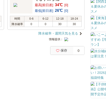
34℃
最高[前日差]
[0]
26℃
最低[前日差]
[0]
時間
0-6
6-12
12-18
18-24
降水確率
0
0
30
30
降水確率・週間天気を見る
情報提供：
保存
0