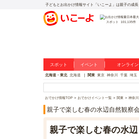
子どもとお出かけ情報サイト「いこーよ」は親子の成長
スポット
101,135件
スポット
イベント
オンライン
北海道・東北
北海道
関東
東京
神奈川
千葉
埼玉
おでかけ情報TOP
おでかけイベント一覧
関東
神奈川
親子で楽しむ春の水辺自然観察会
親子で楽しむ春の水辺