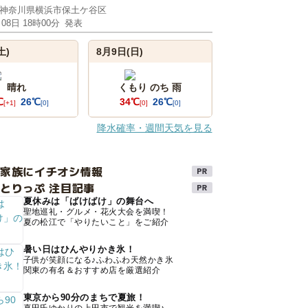
神奈川県横浜市保土ケ谷区
月08日 18時00分
発表
土)
8月9日(日)
晴れ
くもり のち 雨
℃
26℃
34℃
26℃
[+1]
[0]
[0]
[0]
降水確率・週間天気を見る
け家族にイチオシ情報
とりっぷ 注目記事
夏休みは「ばけばけ」の舞台へ
聖地巡礼・グルメ・花火大会を満喫！
夏の松江で「やりたいこと」をご紹介
暑い日はひんやりかき氷！
子供が笑顔になる♪ふわふわ天然かき氷
関東の有名＆おすすめ店を厳選紹介
東京から90分のまちで夏旅！