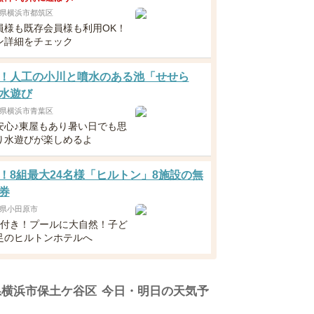
県横浜市都筑区
員様も既存会員様も利用OK！
ン詳細をチェック
！人工の小川と噴水のある池「せせら
水遊び
県横浜市青葉区
安心♪東屋もあり暑い日でも思
り水遊びが楽しめるよ
！8組最大24名様「ヒルトン」8施設の無
券
県小田原市
食付き！プールに大自然！子ど
足のヒルトンホテルへ
県横浜市保土ケ谷区
今日・明日の天気予