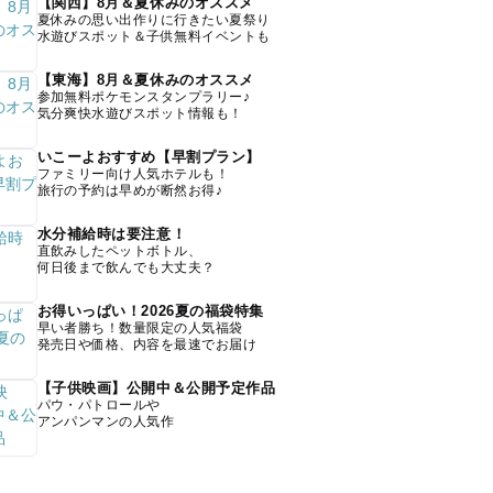
【関西】8月＆夏休みのオススメ
夏休みの思い出作りに行きたい夏祭り
水遊びスポット＆子供無料イベントも
【東海】8月＆夏休みのオススメ
参加無料ポケモンスタンプラリー♪
気分爽快水遊びスポット情報も！
いこーよおすすめ【早割プラン】
ファミリー向け人気ホテルも！
旅行の予約は早めが断然お得♪
水分補給時は要注意！
直飲みしたペットボトル、
何日後まで飲んでも大丈夫？
お得いっぱい！2026夏の福袋特集
早い者勝ち！数量限定の人気福袋
発売日や価格、内容を最速でお届け
【子供映画】公開中＆公開予定作品
パウ・パトロールや
アンパンマンの人気作