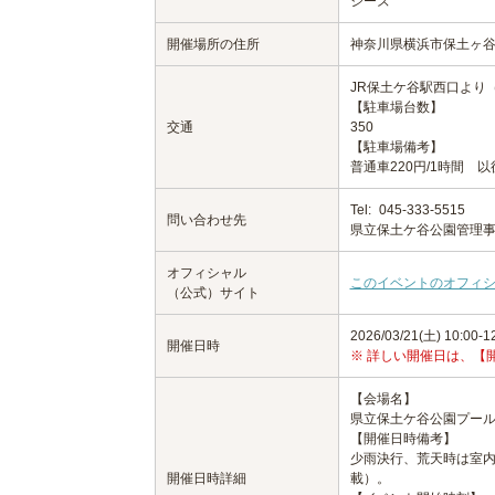
ジーズ
開催場所の住所
神奈川県横浜市保土ヶ谷
JR保土ケ谷駅西口より（
【駐車場台数】
交通
350
【駐車場備考】
普通車220円/1時間 以後
Tel:
045-333-5515
問い合わせ先
県立保土ケ谷公園管理
オフィシャル
このイベントのオフィ
（公式）サイト
2026/03/21(土) 10:00-1
開催日時
※ 詳しい開催日は、【
【会場名】
県立保土ケ谷公園プー
【開催日時備考】
少雨決行、荒天時は室内
開催日時詳細
載）。