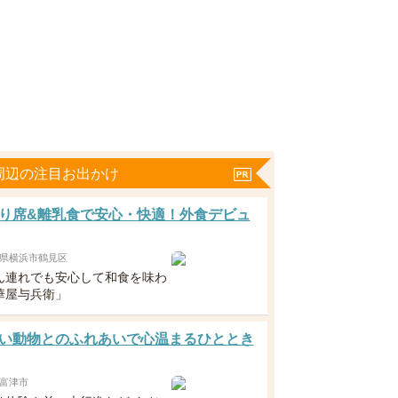
周辺の注目お出かけ
り席&離乳食で安心・快適！外食デビュ
県横浜市鶴見区
ん連れでも安心して和食を味わ
華屋与兵衛」
い動物とのふれあいで心温まるひととき
富津市