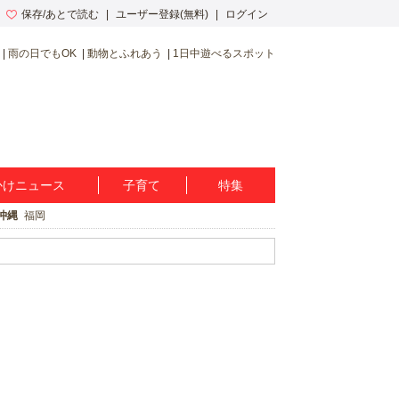
保存/あとで読む
ユーザー登録(無料)
ログイン
雨の日でもOK
動物とふれあう
1日中遊べるスポット
かけニュース
子育て
特集
沖縄
福岡