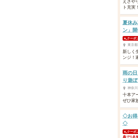
えさや
ト充実
夏休み
ン」開
クーポ
東京都
新しく
ンジ！
雨の日
り遊ぼ
神奈川
十本ア
ぜひ家
◇お得
◇
クーポ
典で1名