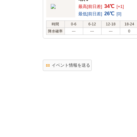
34℃
最高[前日差]
[+1]
26℃
最低[前日差]
[0]
時間
0-6
6-12
12-18
18-24
降水確率
---
---
---
0
イベント情報を送る