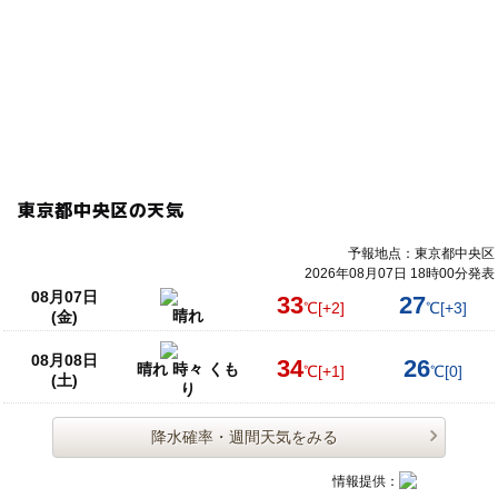
東京都中央区の天気
予報地点：東京都中央区
2026年08月07日 18時00分発表
08月07日
33
27
℃
[+2]
℃
[+3]
晴れ
(金)
08月08日
34
26
晴れ 時々 くも
℃
[+1]
℃
[0]
(土)
り
降水確率・週間天気をみる
情報提供：