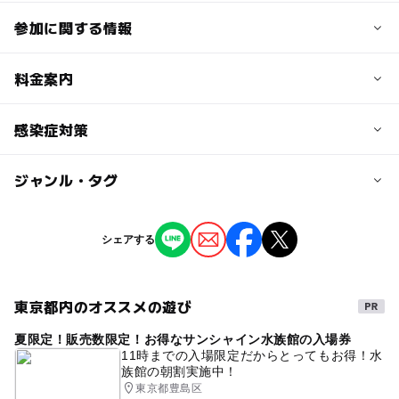
参加に関する情報
定員
料金案内
4人
子供の料金
感染症対策
定員詳細
3,000円
一枠 最大４名まで
ジャンル・タグ
・少人数制です。
子供の料金詳細
・ご来校時は手指消毒にご協力お願いいたします。
対象年齢
・咳・くしゃみの症状がある方はマスクの着用を必須とさ
1.5時間コース 3,000円
ジャンル
せて頂きます。
シェアする
小学生
2時間コース 4,000円
中学生･高校生
大人
ものづくり・学び体験
季節のイベント
（お持ちでない場合は差し上げます）
予約/応募
大人の料金
東京都内のオススメの遊び
タグ
予約必要
3,000円
最終応募締切 2026-2-13(金)
夏限定！販売数限定！お得なサンシャイン水族館の入場券
UVレジン
レジンワークショップ
レジン
11時までの入場限定だからとってもお得！水
大人の料金詳細
族館の朝割実施中！
#親子イベント
バレンタイン
可愛いレジン
注意・制限事項
1.5時間コース 3,000円
東京都豊島区