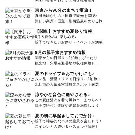
東京から90分のまちで夏旅！
真田氏ゆかりの上田市で観光を満喫♪
涼しい高原・国宝・別所温泉をめぐる旅
【関東】おすすめ夏祭り情報
8月＆夏休みに楽しめる♪
親子で行きたいお祭り・イベントが満載
8月の親子旅おすすめ情報
関東からの日帰り～1泊旅にぴったり
観光地・穴場＆避暑地や収穫体験も！
夏のドライブ＆おでかけにも♪
八ヶ岳・清里エリアで日帰り～1泊旅！
北杜市の人気＆穴場観光スポット厳選
涼やかな音色に癒やされる♪
この夏は浴衣を着て風鈴市・まつりへ！
親子で絵付け体験や絶景を満喫しよう
夏の朝に早起きしておでかけ♪
親子で神秘的なハスの絶景を楽しもう！
スイレンとの違い＆ハスまつり情報も