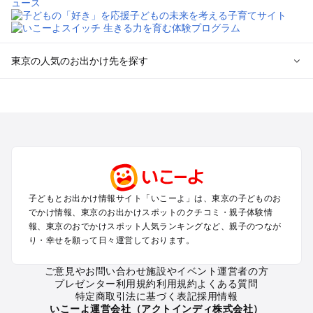
東京の人気のお出かけ先を探す
東京のエリアからプール子ども連れのお出かけスポット
を探す
立川・国分寺・八王子・昭島・多摩のプールお出かけ
お台場・品川・新橋・汐留・豊洲のプールお出かけ
上野・浅草・錦糸町・両国のプールお出かけ
町田・相模原・愛川・上野原のプールお出かけ
渋谷・原宿・恵比寿・中目黒・自由が丘のプールお出かけ
子どもとお出かけ情報サイト「いこーよ」は、東京の子どものお
池袋・赤羽・王子・巣鴨・目白・石神井のプールお出かけ
でかけ情報、東京のお出かけスポットのクチコミ・親子体験情
新宿・高田馬場・代々木・千駄ヶ谷のプールお出かけ
報、東京のおでかけスポット人気ランキングなど、親子のつなが
銀座・丸の内・日本橋・有楽町・築地・月島のプールお出かけ
り・幸せを願って日々運営しております。
吉祥寺・三鷹・中野・高円寺・荻窪・阿佐谷のプールお出かけ
小金井・小平・西東京・東村山・東久留米のプールお出かけ
ご意見やお問い合わせ
施設やイベント運営者の方
プレゼンター利用規約
利用規約
よくある質問
府中・調布・狛江のプールお出かけ
特定商取引法に基づく表記
採用情報
青梅・奥多摩のプールお出かけ
いこーよ運営会社（アクトインディ株式会社）