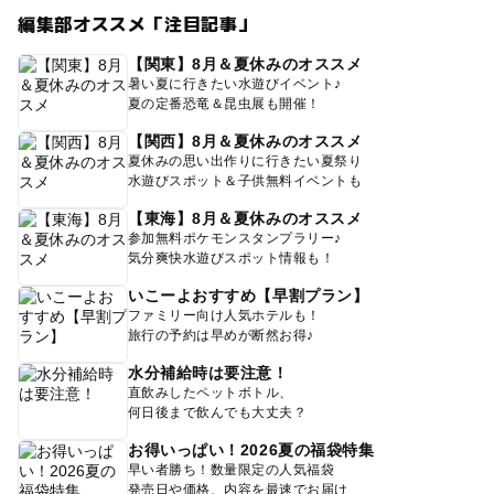
編集部オススメ「注目記事」
【関東】8月＆夏休みのオススメ
暑い夏に行きたい水遊びイベント♪
夏の定番恐竜＆昆虫展も開催！
【関西】8月＆夏休みのオススメ
夏休みの思い出作りに行きたい夏祭り
水遊びスポット＆子供無料イベントも
【東海】8月＆夏休みのオススメ
参加無料ポケモンスタンプラリー♪
気分爽快水遊びスポット情報も！
いこーよおすすめ【早割プラン】
ファミリー向け人気ホテルも！
旅行の予約は早めが断然お得♪
水分補給時は要注意！
直飲みしたペットボトル、
何日後まで飲んでも大丈夫？
お得いっぱい！2026夏の福袋特集
早い者勝ち！数量限定の人気福袋
発売日や価格、内容を最速でお届け