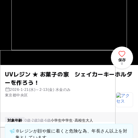
保存
0
UVレジン ★ お菓子の家 シェイカーキーホルダ
ーを作ろう！
2026-1-21(水)～2-13(金) 水金のみ
東京都中央区
対象年齢
0歳-2歳
3歳-6歳
小学生
中学生･高校生
大人
※レジンが顔や服に着くと危険な為、年長さん以上を対
象としています。