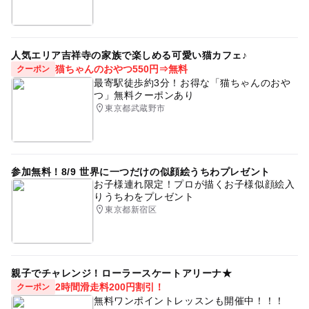
キーホルダー作り
UVレジンを使用しますため、参加者にはニトリル手袋を
2時間コース 4,000円
アート
未就学児OK
着用して頂きます。
以下該当される方、参加はご遠慮ください。
人気エリア吉祥寺の家族で楽しめる可愛い猫カフェ♪
・皮膚の弱い方
猫ちゃんのおやつ550円⇒無料
クーポン
最寄駅徒歩約3分！お得な「猫ちゃんのおや
・手袋で肌が荒れたことのある方
つ」無料クーポンあり
・レジンアレルギーがある方
東京都武蔵野市
応募方法
参加無料！8/9 世界に一つだけの似顔絵うちわプレゼント
このイベントの受付は終了しました。
お子様連れ限定！プロが描くお子様似顔絵入
りうちわをプレゼント
東京都新宿区
予約ページ
予約はこちらから
親子でチャレンジ！ローラースケートアリーナ★
2時間滑走料200円割引！
クーポン
無料ワンポイントレッスンも開催中！！！