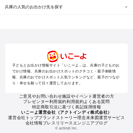
兵庫の人気のお出かけ先を探す
兵庫のエリアからプール子ども連れのお出かけスポット
を探す
神戸・有馬・六甲山・西宮・明石のプールお出かけ
姫路・加古川・播磨・赤穂のプールお出かけ
尼崎・宝塚・芦屋・三田のプールお出かけ
淡路島のプールお出かけ
城崎・豊岡・竹野のプールお出かけ
子どもとお出かけ情報サイト「いこーよ」は、兵庫の子どものお
神鍋・養父・和田山・鉢伏のプールお出かけ
でかけ情報、兵庫のお出かけスポットのクチコミ・親子体験情
香住・湯村・浜坂のプールお出かけ
報、兵庫のおでかけスポット人気ランキングなど、親子のつなが
り・幸せを願って日々運営しております。
兵庫の定番お出かけスポット
ご意見やお問い合わせ
施設やイベント運営者の方
兵庫の遊園地
プレゼンター利用規約
利用規約
よくある質問
兵庫の動物園
特定商取引法に基づく表記
採用情報
兵庫のバーベキュー
いこーよ運営会社（アクトインディ株式会社）
運営会社トップ
ブランドストーリー
理念
未来図
運営サービス
兵庫の釣り
会社情報
プレスリリース
エンジニアブログ
兵庫の牧場
© actindi Inc.
兵庫のプール