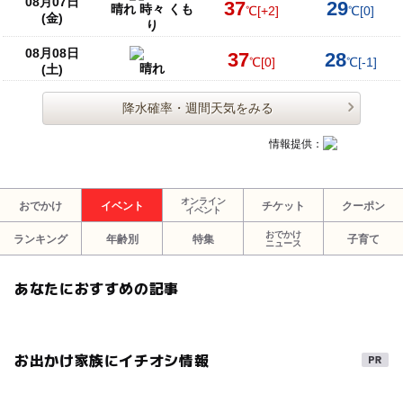
08月07日
37
29
晴れ 時々 くも
℃
[+2]
℃
[0]
(金)
り
08月08日
37
28
℃
[0]
℃
[-1]
晴れ
(土)
降水確率・週間天気をみる
情報提供：
オンライン
おでかけ
イベント
チケット
クーポン
イベント
おでかけ
ランキング
年齢別
特集
子育て
ニュース
あなたにおすすめの記事
お出かけ家族にイチオシ情報