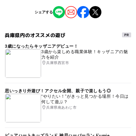
※定員になり次第、締め切らせていただきます。
ジャンル
シェアする
※最少催行人数：6名／各回
子供の料金詳細
スポーツ
※別途システム利用料220円／人が発生いたします。
対象年齢
兵庫県内のオススメの遊び
タグ
3歳･4歳･5歳･6歳(幼児)
小学生
3歳になったらキッザニアデビュー！
かけっこ
#雨の日でもOK
かけっこ教室
3歳から楽しめる職業体験！キッザニアの魅
予約/応募
力を紹介
予約必要
兵庫県西宮市
最終応募締切 2026-2-8(日)
注意・制限事項
思いっきり外遊び！アクセル全開、親子で楽しもう◎
＜映像等使用について＞
“やりたい！”がきっと見つかる場所！今日は
今回のイベントで撮影、収録した映像・写真・音声・取材
何して遊ぶ？
コピー等は、株式会社ECCの公式のインターネット媒介
兵庫県南あわじ市
（ホームページ、FacebookなどのSNS）、ポスター、パ
ンフレット、各種チラシ等の広告宣伝ツール、外部メディ
ア（新聞、雑誌、テレビ、ラジオ、その他の広告媒体）、
内部の研修・教材制作の資料、提供施設の広告ツールに使
ピュアハートキッズランド 神戸ハーバーランドumie