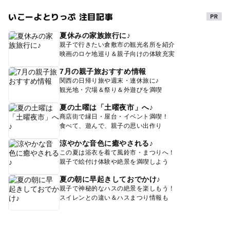
いこーよとりっぷ 注目記事
夏休みの家族旅行に♪
親子で行きたい倉敷市の観光名所を紹介
映画のロケ地巡り＆親子向けの体験充実
7月の親子旅おすすめ情報
関西の日帰り旅や週末・連休旅に♪
観光地・穴場＆祭り＆外遊びを満喫
夏の土曜は「土曜夜市」へ♪
商店街で縁日・屋台・イベント満喫！
食べて、遊んで、親子の思い出作り
涼やかな音色に癒やされる♪
この夏は浴衣を着て風鈴市・まつりへ！
親子で絵付け体験や絶景を満喫しよう
夏の朝に早起きしておでかけ♪
親子で神秘的なハスの絶景を楽しもう！
スイレンとの違い＆ハスまつり情報も