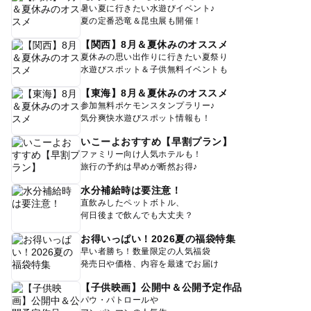
暑い夏に行きたい水遊びイベント♪
夏の定番恐竜＆昆虫展も開催！
【関西】8月＆夏休みのオススメ
夏休みの思い出作りに行きたい夏祭り
水遊びスポット＆子供無料イベントも
【東海】8月＆夏休みのオススメ
参加無料ポケモンスタンプラリー♪
気分爽快水遊びスポット情報も！
いこーよおすすめ【早割プラン】
ファミリー向け人気ホテルも！
旅行の予約は早めが断然お得♪
水分補給時は要注意！
直飲みしたペットボトル、
何日後まで飲んでも大丈夫？
お得いっぱい！2026夏の福袋特集
早い者勝ち！数量限定の人気福袋
発売日や価格、内容を最速でお届け
【子供映画】公開中＆公開予定作品
パウ・パトロールや