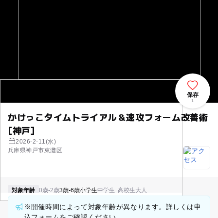
保存
1
かけっこタイムトライアル＆速攻フォーム改善術
[神戸]
2026-2-11(水)
兵庫県神戸市東灘区
対象年齢
0歳-2歳
3歳-6歳
小学生
中学生･高校生
大人
※開催時間によって対象年齢が異なります。詳しくは申
込フォームをご確認ください。