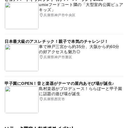
umieフードコート隣の「大型室内公園ピュア
用します。
キッズ」
兵庫県神戸市中央区
＜キャンセル料について＞
お客様のご都合でキャンセルされる場合、キャンセル料が
発生いたします。
・開始日22日前 キャンセル料は請求いたしません。
日本最大級のアスレチック！親子で本気のチャレンジ！
・開始日21日前～8日前まで イベント参加費の30％
車で神戸三宮から約35分、大阪から約60分
・開始日7日前～当日 イベント参加費の100％
の好アクセスも魅力◎
兵庫県神戸市灘区
応募方法
このイベントの受付は終了しました。
甲子園にOPEN！音と楽器がテーマの屋内あそび場が誕生♪
島村楽器がプロデュース！ららぽーと甲子園
に話題の遊び場が誕生
予約ページ
兵庫県西宮市
予約はこちらから