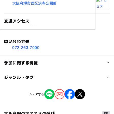
大阪府堺市西区浜寺公園町
交通アクセス
南海本線浜寺公園駅すぐ
問い合わせ先
072-263-7000
参加に関する情報
対象年齢
ジャンル・タグ
0歳･1歳･2歳の赤ちゃん(乳児･幼児)
3歳･4歳･5歳･6歳(幼児)
小学生
大人
ジャンル
シェアする
自然体験
ショッピング・グルメ
予約/応募
ものづくり・学び体験
街なかイベント
予約不要
大阪府内のオススメの遊び