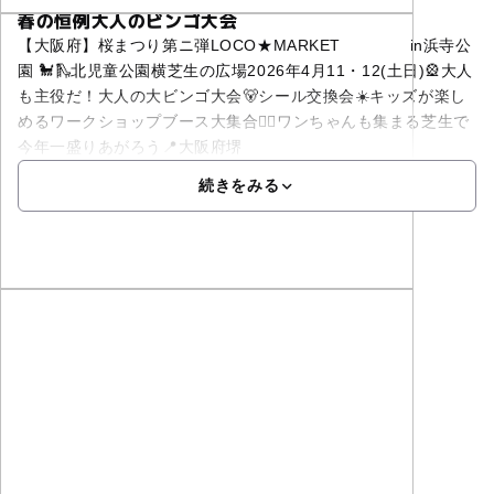
春の恒例大人のビンゴ大会
【大阪府】桜まつり第ニ弾LOCO★MARKET in浜寺公
園 🐩🛝北児童公園横芝生の広場2026年4月11・12(土日)🎡大人
も主役だ！大人の大ビンゴ大会🐻シール交換会☀️キッズが楽し
めるワークショップブース大集合🐕‍🦺ワンちゃんも集まる芝生で
今年一盛りあがろう📍大阪府堺
続きをみる