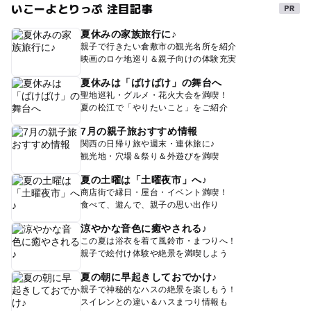
いこーよとりっぷ 注目記事
夏休みの家族旅行に♪
親子で行きたい倉敷市の観光名所を紹介
映画のロケ地巡り＆親子向けの体験充実
夏休みは「ばけばけ」の舞台へ
聖地巡礼・グルメ・花火大会を満喫！
夏の松江で「やりたいこと」をご紹介
7月の親子旅おすすめ情報
関西の日帰り旅や週末・連休旅に♪
観光地・穴場＆祭り＆外遊びを満喫
夏の土曜は「土曜夜市」へ♪
商店街で縁日・屋台・イベント満喫！
食べて、遊んで、親子の思い出作り
涼やかな音色に癒やされる♪
この夏は浴衣を着て風鈴市・まつりへ！
親子で絵付け体験や絶景を満喫しよう
夏の朝に早起きしておでかけ♪
親子で神秘的なハスの絶景を楽しもう！
スイレンとの違い＆ハスまつり情報も