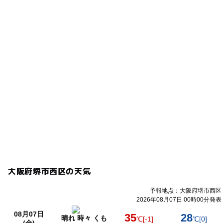
大阪府堺市西区の天気
予報地点：大阪府堺市西区
2026年08月07日 00時00分発表
08月07日
35
28
晴れ 時々 くも
℃
[-1]
℃
[0]
(金)