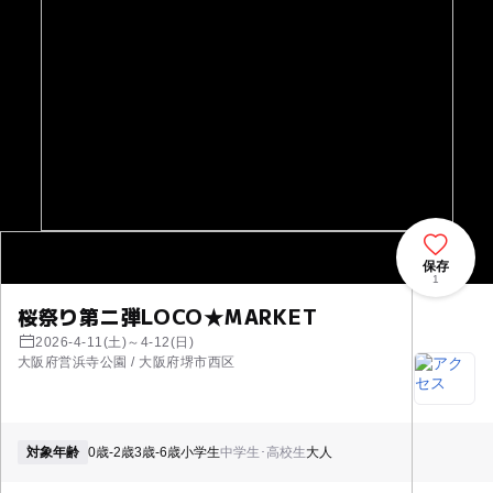
保存
1
桜祭り第ニ弾LOCO★MARKET
2026-4-11(土)～4-12(日)
大阪府営浜寺公園 / 大阪府堺市西区
対象年齢
0歳-2歳
3歳-6歳
小学生
中学生･高校生
大人