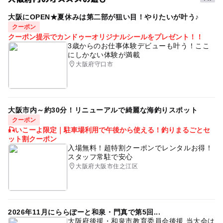
大阪にOPEN★夏休みは第二部が狙い目！やりたいが叶う♪
タグ
クーポン
バンジージャンプ
浜寺公園
冬のお出かけ
クーポン提示でカンドゥーオリジナルシールをプレゼント！！
3歳からのお仕事体験デビューも叶う！ここ
ふわふわドーム
キッズお出かけ
にしかない体験が満載
大阪府守口市
大阪市内～約30分！リニューアルで綺麗な海釣りスポット
クーポン
🎣いこーよ限定｜駐車場利用で午後から使える！釣りまるごとセ
ット割クーポン
入場無料！超特割クーポンでレンタルお得！
スタッフ常駐で安心
大阪府大阪市住之江区
2026年11月にららぽーと和泉・門真で第5回...
大阪府後援・和泉市教育委員会後援 当大会は