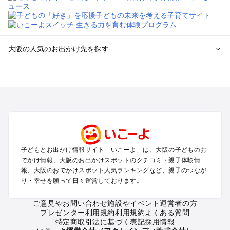
大阪の人気のお出かけ先を探す
大阪のエリアからプール子ども連れのお出かけスポット
を探す
堺・大阪南部（岸和田・関西空港・泉南）のプールお出かけ
高槻・吹田・豊中・茨木・箕面・枚方・伊丹空港のプールお出
かけ
梅田・キタ・淀屋橋・本町・福島のプールお出かけ
東大阪・八尾・寝屋川・守口・門真のプールお出かけ
子どもとお出かけ情報サイト「いこーよ」は、大阪の子どものお
大阪ベイエリア（USJ・南港）のプールお出かけ
でかけ情報、大阪のお出かけスポットのクチコミ・親子体験情
なんば・心斎橋・道頓堀・四ツ橋・ミナミのプールお出かけ
報、大阪のおでかけスポット人気ランキングなど、親子のつなが
天王寺・阿倍野・上本町・長居のプールお出かけ
り・幸せを願って日々運営しております。
大阪城・京橋・鶴見緑地のプールお出かけ
新大阪・江坂・十三のプールお出かけ
ご意見やお問い合わせ
施設やイベント運営者の方
プレゼンター利用規約
利用規約
よくある質問
特定商取引法に基づく表記
採用情報