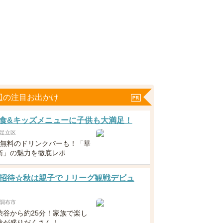
辺の注目お出かけ
食&キッズメニューに子供も大満足！
足立区
下無料のドリンクバーも！「華
衛」の魅力を徹底レポ
招待☆秋は親子でＪリーグ観戦デビュ
調布市
渋谷から約25分！家族で楽し
験が盛りだくさん！