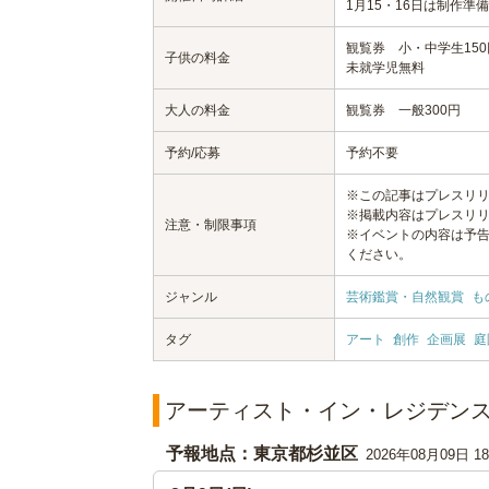
1月15・16日は制作準
観覧券 小・中学生150
子供の料金
未就学児無料
大人の料金
観覧券 一般300円
予約/応募
予約不要
※この記事はプレスリ
※掲載内容はプレスリ
注意・制限事項
※イベントの内容は予
ください。
ジャンル
芸術鑑賞・自然観賞
も
タグ
アート
創作
企画展
庭
アーティスト・イン・レジデンスArtis
予報地点：東京都杉並区
2026年08月09日 