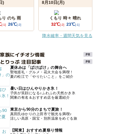
日)
8月10日(月)
もり のち 雨
くもり 時々 晴れ
℃
26℃
32℃
23℃
[-1]
[-2]
[-2]
[-1]
降水確率・週間天気を見る
け家族にイチオシ情報
とりっぷ 注目記事
夏休みは「ばけばけ」の舞台へ
聖地巡礼・グルメ・花火大会を満喫！
夏の松江で「やりたいこと」をご紹介
暑い日はひんやりかき氷！
子供が笑顔になる♪ふわふわ天然かき氷
関東の有名＆おすすめ店を厳選紹介
東京から90分のまちで夏旅！
真田氏ゆかりの上田市で観光を満喫♪
涼しい高原・国宝・別所温泉をめぐる旅
【関東】おすすめ夏祭り情報