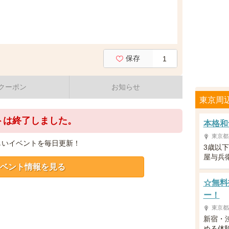
保存
1
クーポン
お知らせ
東京周
トは終了しました。
本格和
東京都
しいイベントを毎日更新！
3歳以
屋与兵
ベント情報を見る
☆無料
ー！
東京都
新宿・
める体