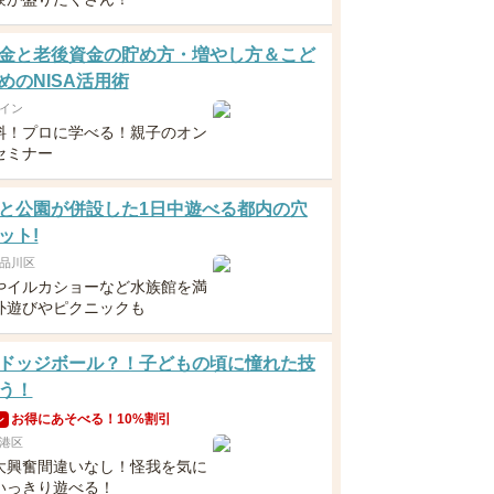
金と老後資金の貯め方・増やし方＆こど
めのNISA活用術
イン
料！プロに学べる！親子のオン
セミナー
と公園が併設した1日中遊べる都内の穴
ット!
品川区
やイルカショーなど水族館を満
外遊びやピクニックも
ドッジボール？！子どもの頃に憧れた技
う！
お得にあそべる！10%割引
ン
港区
大興奮間違いなし！怪我を気に
いっきり遊べる！