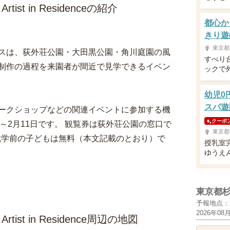
t in Residenceの紹介
都心か
きり遊
東京都
スは、荻外荘公園・大田黒公園・角川庭園の風
すべり
制作の過程を来園者が間近で見学できるイベン
ックで
幼児0
スパ遊
ークショップなどの関連イベントに参加する機
クーポ
日～2月11日です。 観覧券は荻外荘公園の窓口で
東京都
・就学前の子どもは無料（本文記載のとおり）で
授乳室
ゆうえ
東京都
予報地点：
2026年08
t in Residence周辺の地図