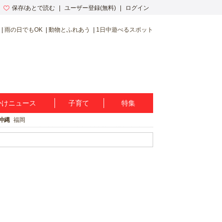
保存/あとで読む
ユーザー登録(無料)
ログイン
雨の日でもOK
動物とふれあう
1日中遊べるスポット
かけニュース
子育て
特集
沖縄
福岡