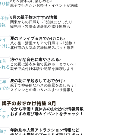
8月＆夏休みに楽しめる♪
親子で行きたいお祭り・イベントが満載
8月の親子旅おすすめ情報
関東からの日帰り～1泊旅にぴったり
観光地・穴場＆避暑地や収穫体験も！
夏のドライブ＆おでかけにも♪
八ヶ岳・清里エリアで日帰り～1泊旅！
北杜市の人気＆穴場観光スポット厳選
涼やかな音色に癒やされる♪
この夏は浴衣を着て風鈴市・まつりへ！
親子で絵付け体験や絶景を満喫しよう
夏の朝に早起きしておでかけ♪
親子で神秘的なハスの絶景を楽しもう！
スイレンとの違い＆ハスまつり情報も
 親子のおでかけ特集 8月
今から準備！夏休みのお出かけ情報満載
おすすめ遊び場＆イベントをチェック！
年齢別や人気アトラクション情報など
子ども大満足のプール＆水遊びスポット