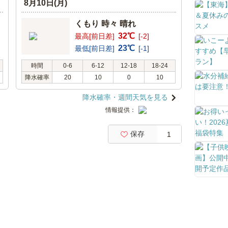
8月10日(月)
くもり 時々 晴れ
32℃
最高[前日差]
[-2]
23℃
最低[前日差]
[-1]
時間
0-6
6-12
12-18
18-24
降水確率
20
10
0
10
降水確率・週間天気を見る
情報提供：
保存
1