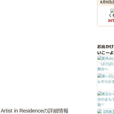
8月9日(
く
34
お出か
いこーよ
t in Residenceの詳細情報