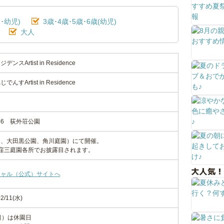
･幼児)
3歳･4歳･5歳･6歳(幼児)
大人
Artist in Residence
Artist in Residence
36 荻外荘公園
園、大田黒公園、角川庭園）にて開催。
窪三庭園各所でお披露目されます。
大人気！
シャル（公式）サイトへ
2/11(水)
日）は休園日