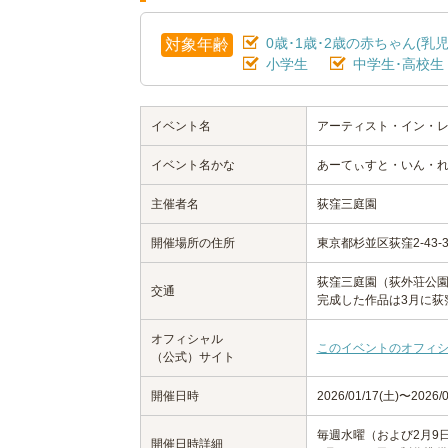
0歳･1歳･2歳の赤ちゃん(乳児
対象年齢
小学生
中学生･高校生
イベント名
アーティスト・イン・レジデンス
イベント名かな
あーてぃすと・いん・れじでんす
主催者名
荻窪三庭園
開催場所の住所
東京都杉並区荻窪2-43-
荻窪三庭園（荻外荘公
交通
完成した作品は3月に荻
オフィシャル
このイベントのオフィ
（公式）サイト
開催日時
2026/01/17(土)〜2026/0
毎週水曜（および2月9
開催日時詳細