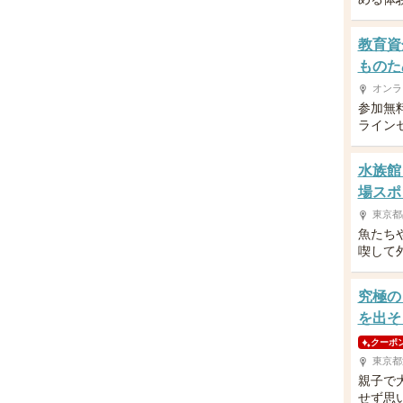
教育資
ものた
オンラ
参加無
ライン
水族館
場スポ
東京都
魚たち
喫して
究極の
を出そ
クーポ
東京都
親子で
せず思