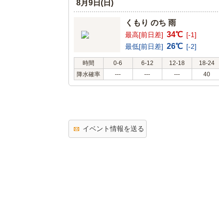
8月9日(日)
くもり のち 雨
34℃
最高[前日差]
[-1]
26℃
最低[前日差]
[-2]
時間
0-6
6-12
12-18
18-24
降水確率
---
---
---
40
イベント情報を送る