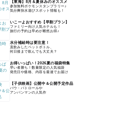
【東海】8月＆夏休みのオススメ
参加無料ポケモンスタンプラリー♪
気分爽快水遊びスポット情報も！
いこーよおすすめ【早割プラン】
ファミリー向け人気ホテルも！
旅行の予約は早めが断然お得♪
水分補給時は要注意！
直飲みしたペットボトル、
何日後まで飲んでも大丈夫？
お得いっぱい！2026夏の福袋特集
早い者勝ち！数量限定の人気福袋
発売日や価格、内容を最速でお届け
【子供映画】公開中＆公開予定作品
パウ・パトロールや
アンパンマンの人気作