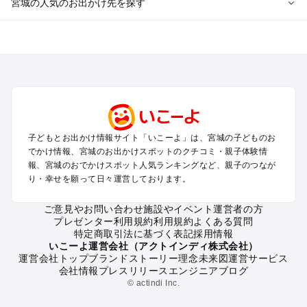
宮城の人気のお出かけ先を探す
宮城のエリアからプール子ども連れのお出かけスポット
を探す
仙台（秋保温泉）周辺・名取・岩沼のプールお出かけ
松島・塩竈のプールお出かけ
鳴子・大崎のプールお出かけ
蔵王・白石のプールお出かけ
石巻・気仙沼のプールお出かけ
子どもとお出かけ情報サイト「いこーよ」は、宮城の子どものお
栗原・登米のプールお出かけ
でかけ情報、宮城のお出かけスポットのクチコミ・親子体験情
報、宮城のおでかけスポット人気ランキングなど、親子のつなが
宮城の定番お出かけスポット
り・幸せを願って日々運営しております。
宮城の遊園地
ご意見やお問い合わせ
施設やイベント運営者の方
宮城の動物園
プレゼンター利用規約
利用規約
よくある質問
宮城のバーベキュー
特定商取引法に基づく表記
採用情報
宮城の釣り
いこーよ運営会社（アクトインディ株式会社）
運営会社トップ
ブランドストーリー
理念
未来図
運営サービス
宮城の牧場
会社情報
プレスリリース
エンジニアブログ
宮城のプール
© actindi Inc.
宮城のアスレチック