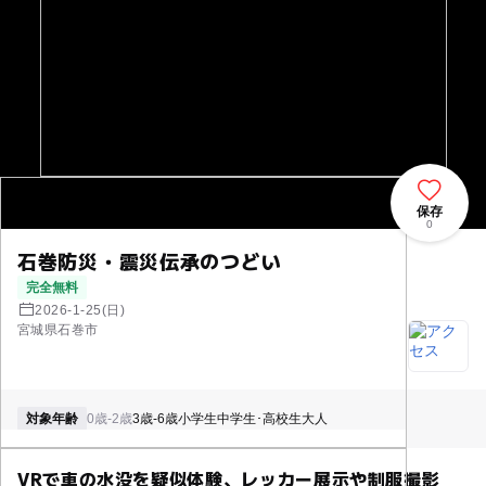
保存
0
石巻防災・震災伝承のつどい
完全無料
2026-1-25(日)
宮城県石巻市
対象年齢
0歳-2歳
3歳-6歳
小学生
中学生･高校生
大人
VRで車の水没を疑似体験、レッカー展示や制服撮影