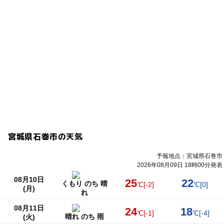
宮城県石巻市の天気
予報地点：宮城県石巻市
2026年08月09日 18時00分発表
08月10日
25
22
くもり のち 晴
℃
[-2]
℃
[0]
(月)
れ
08月11日
24
18
℃
[-1]
℃
[-4]
晴れ のち 雨
(火)