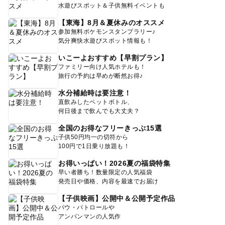
水遊びスポット＆子供無料イベントも
【東海】8月＆夏休みのオススメ
参加無料ポケモンスタンプラリー♪
気分爽快水遊びスポット情報も！
いこーよおすすめ【早割プラン】
ファミリー向け人気ホテルも！
旅行の予約は早めが断然お得♪
水分補給時は要注意！
直飲みしたペットボトル、
何日後まで飲んでも大丈夫？
全国のお得なフリーきっぷ15選
子供50円均一の切符から
100円で1日乗り放題も！
お得いっぱい！2026夏の福袋特集
早い者勝ち！数量限定の人気福袋
発売日や価格、内容を最速でお届け
【子供映画】公開中＆公開予定作品
パウ・パトロールや
アンパンマンの人気作