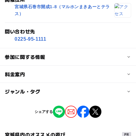
宮城県石巻市開成1-8（マルホンまきあーとテラ
ス）
問い合わせ先
0225-95-1111
参加に関する情報
対象年齢
料金案内
3歳･4歳･5歳･6歳(幼児)
小学生
中学生･高校生
大人
子供の料金詳細
ジャンル・タグ
予約/応募
子どもも入場無料です。駐車場も無料。
予約不要
ジャンル
シェアする
ものづくり・学び体験
街なかイベント
注意・制限事項
※この記事はプレスリリースをもとに「いこーよ」が作成
宮城県内のオススメの遊び