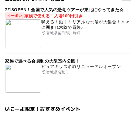
しています。
※掲載内容はプレスリリース発表時のものです。
7/18OPEN！全国で人気の恐竜ツアーが東北にやってきた☆
※イベントの内容は予告なく変更になる場合があります。
家族で使える！入場100円引き
クーポン
公式情報を確認してお出かけください。
吠える！動く！リアルな恐竜が大集合！木々
に囲まれ木陰で冒険♪
宮城県柴田郡川崎町
家族で遊べる会員制の大型室内公園！
ピュアキッズ名取リニューアルオープン！
宮城県名取市
いこーよ限定！おすすめイベント