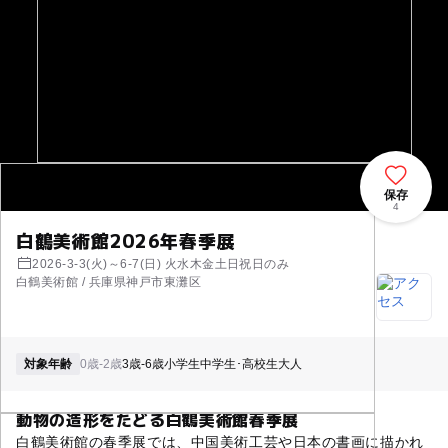
保存
4
白鶴美術館2026年春季展
2026-3-3(火)～6-7(日) 火水木金土日祝日のみ
白鶴美術館 / 兵庫県神戸市東灘区
対象年齢
0歳-2歳
3歳-6歳
小学生
中学生･高校生
大人
動物の造形をたどる白鶴美術館春季展
白鶴美術館の春季展では、中国美術工芸や日本の書画に描かれ