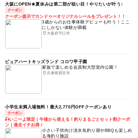
大阪にOPEN★夏休みは第二部が狙い目！やりたいが叶う♪
クーポン
クーポン提示でカンドゥーオリジナルシールをプレゼント！！
3歳からのお仕事体験デビューも叶う！ここ
にしかない体験が満載
大阪府守口市
ピュアハートキッズランド コロワ甲子園
家族で楽しめる会員制大型室内公園！
兵庫県西宮市
小学生未満入場無料！最大2,770円OFFクーポンあり
クーポン
🎣いこーよ限定｜午後から使える！釣りまるごとセット割クーポ
ン｜過去イチお得！
小さい子供向け淡水魚釣り堀やBBQも楽しめ
る海釣り施設