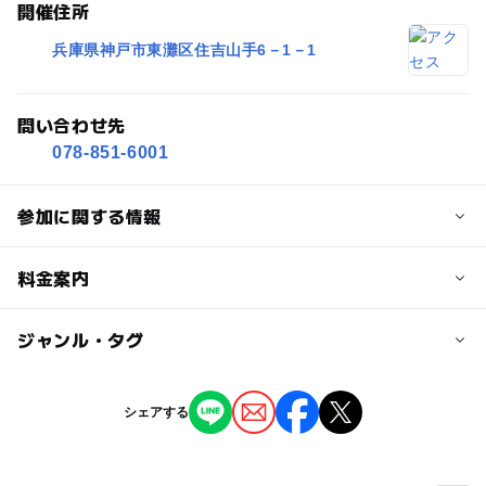
開催住所
兵庫県神戸市東灘区住吉山手6－1－1
問い合わせ先
078-851-6001
参加に関する情報
対象年齢
料金案内
3歳･4歳･5歳･6歳(幼児)
小学生
中学生･高校生
大人
子供の料金詳細
ジャンル・タグ
予約/応募
中・小学生：250円
予約不要
ジャンル
シェアする
大人の料金詳細
芸術鑑賞・自然観賞
注意・制限事項
大学・高校生：500円
※この記事はプレスリリースをもとに「いこーよ」が作成
大人生：800円