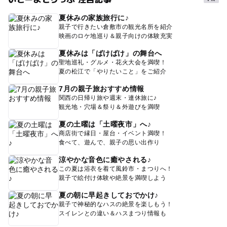
夏休みの家族旅行に♪
親子で行きたい倉敷市の観光名所を紹介
映画のロケ地巡り＆親子向けの体験充実
夏休みは「ばけばけ」の舞台へ
聖地巡礼・グルメ・花火大会を満喫！
夏の松江で「やりたいこと」をご紹介
7月の親子旅おすすめ情報
関西の日帰り旅や週末・連休旅に♪
観光地・穴場＆祭り＆外遊びを満喫
夏の土曜は「土曜夜市」へ♪
商店街で縁日・屋台・イベント満喫！
食べて、遊んで、親子の思い出作り
涼やかな音色に癒やされる♪
この夏は浴衣を着て風鈴市・まつりへ！
親子で絵付け体験や絶景を満喫しよう
夏の朝に早起きしておでかけ♪
親子で神秘的なハスの絶景を楽しもう！
スイレンとの違い＆ハスまつり情報も