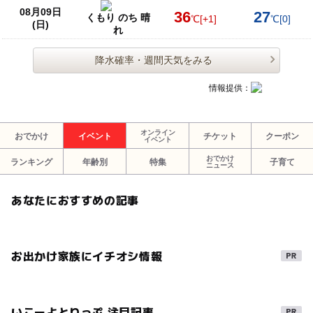
08月09日
36
27
くもり のち 晴
℃
[+1]
℃
[0]
(日)
れ
降水確率・週間天気をみる
情報提供：
オンライン
おでかけ
イベント
チケット
クーポン
イベント
おでかけ
ランキング
年齢別
特集
子育て
ニュース
あなたにおすすめの記事
お出かけ家族にイチオシ情報
いこーよとりっぷ 注目記事