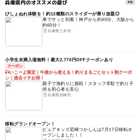
兵庫県内のオススメの遊び
タグ
しています。
65歳以上生：500円
※掲載内容はプレスリリース発表時のものです。
びしょぬれ体験を！約12種類のスライダーが乗り放題◎
アートイベント・美術展
※イベントの内容は予告なく変更になる場合があります。
車でサッと到着！神戸から約40分、大阪から
約60分！
公式情報を確認してお出かけください。
兵庫県三木市
小学生未満入場無料！最大2,770円OFFクーポンあり
クーポン
🎣いこーよ限定｜午後から使える！釣りまるごとセット割クーポ
ン｜過去イチお得！
親子で海釣りに挑戦！スタッフ常駐で釣り子
供も初心者も安心
兵庫県尼崎市
移転グランドオープン！
ピュアキッズ尼崎つかしんは7月17日移転オ
ープンしました！！